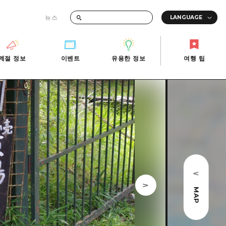
뉴스
때의 교통 정보
계절 정보
이벤트
유용한 정보
여행 팁
계절 정보
이벤트
유용한 정보
여행 팁
i-Fi
빠른 여행
사진 다운로드
관광안내소
당일치기
재해가 발생했을 때의 교통 정보
반나절
관광 안내 책자
영상으로 소개!
1박 2일
2박 3일
MAP