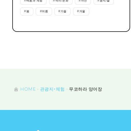
#
배움과 체험
#
역사/문화
#
자연
#
음식/술
#
봄
#
여름
#
가을
#
겨울
HOME
관광지・체험
무코하라 양어장