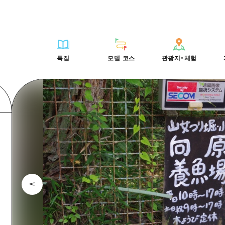
HIROSHIMA FREE Wi-Fi
사이클링
히로시마시 주변
배움과 체험
목록
사진 다운로드
빠른 여행
oshima 공식 가이드
외국인 여행자용 거리 관광안내소
쇼핑
아키(安芸)
기준
히로시마시 주변
재해가 발생했을 
당일치기
특집
모델 코스
관광지・체험
Moshimo Travel
자원봉사 가이드
스포츠
빈고(備後)
역사/문화
아키(安芸)
관광 안내 책자
반나절
특집
모델 코스
관광지・체험
히로시마현내 매력을 동영상으로 소개!
나이트 라이프
비북(備北)
치유
빈고(備後)
1박 2일
자주 묻는 질문
세계유산
게이호쿠(芸北)
자연
비북(備北)
2박 3일
목록
목록
사이클링
배움과 체험
히로시마시 주변
목록
HIROSHIMA FREE W
미야지마(宮島) 주변
게이호쿠(芸北)
ive! Hiroshima 공식 가이드
접근
쇼핑
기준
아키(安芸)
히로시마시 주변
외국인 여행자용 거리 
야마구치(山口)현 동부
미야지마(宮島) 주변
iroshima Moshimo Travel
보조 트래픽 요약
스포츠
역사/문화
빈고(備後)
아키(安芸)
자원봉사 가이드
야마구치(山口)현 동부
/축제
시설 혼잡 상황
나이트 라이프
치유
비북(備北)
빈고(備後)
히로시마현내 매력을 동
에히메(愛媛)현
술
히로시마 OMOTENASHI 패스
세계유산
자연
게이호쿠(芸北)
비북(備北)
자주 묻는 질문
시마네(島根)현
수하물 보관 및 배송 서비스
미야지마(宮島) 주변
게이호쿠(芸北)
야마구치(山口)현 동부
미야지마(宮島) 주변
야마구치(山口)현 동부