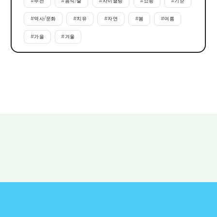
#
추천
#
음식/술
#
사이클링
#
쇼핑
#
기준
#
역사/문화
#
치유
#
자연
#
봄
#
여름
#
가을
#
겨울