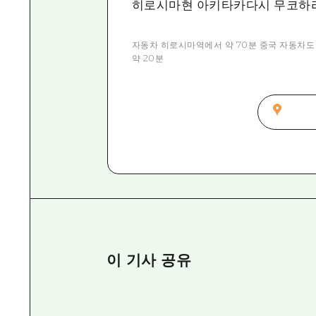
히로시마현 아키타카다시 무코하라
자동차 히로시마역에서 약 70분 중국 자동차도 다카
약 20분
이 기사 공유