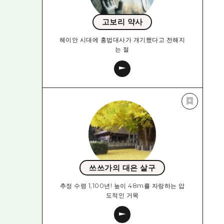
고보리 약사
헤이안 시대에 홍법대사가 개기했다고 전해지
는 절
쓰쓰가의 대은 살구
추정 수령 1,100년! 높이 48m를 자랑하는 압
도적인 거목