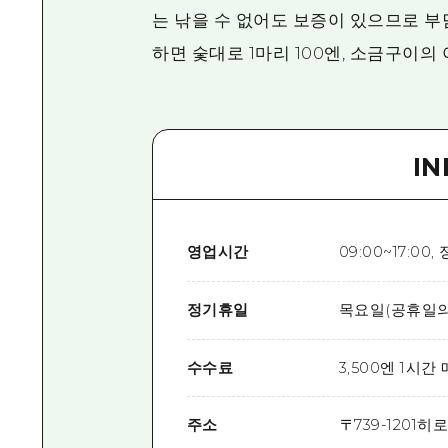
는 낚을 수 없어도 보증이 있으므로 
하면 숯대로 1마리 100엔, 소금구이의
I
영업시간
09:00~17:0
정기휴일
목요일(공휴일의
수수료
3,500엔 1시간
주소
〒
739-1201
히로