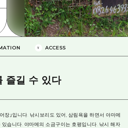
에히메(愛媛)현
시마네(島根)현
MATION
ACCESS
 즐길 수 있다
어장」입니다. 낚시보리도 있어, 삼림욕을 하면서 야마메
수 있습니다. 야마메의 소금구이는 호평입니다. 낚시 해자