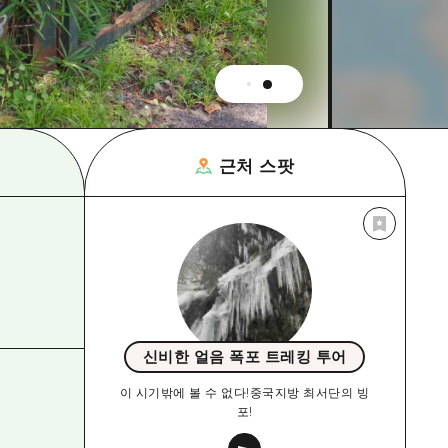
근처 스팟
신비한 얼음 폭포 트레킹 투어
이 시기밖에 볼 수 없다!중국지방 최서단의 빙
포!