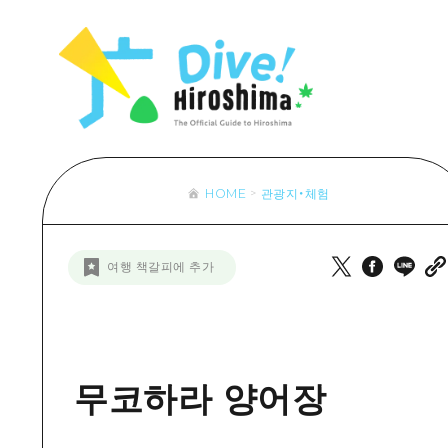
목록
목록
목록
접근
Dive! Hir
추천
보조 트래픽 요약
Hiroshima 
아트
시설 혼잡 상황
이벤트/축제
히로시마 OMOTENASHI 패스
음식/술
HOME
관광지・체험
목록
수하물 보관 및 배송 서비스
추천
D
여행 책갈피에 추가
아트
H
이벤트
음식/
무코하라 양어장