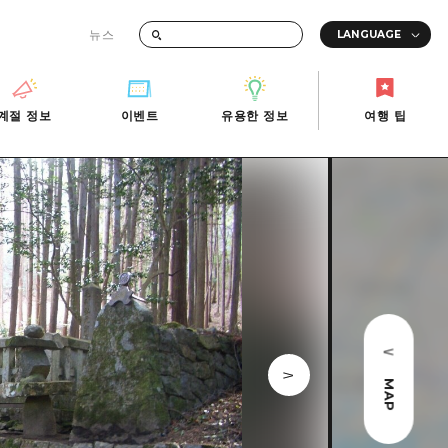
뉴스
때의 교통 정보
계절 정보
이벤트
유용한 정보
여행 팁
계절 정보
이벤트
유용한 정보
여행 팁
i-Fi
빠른 여행
사진 다운로드
관광안내소
당일치기
재해가 발생했을 때의 교통 정보
반나절
관광 안내 책자
영상으로 소개!
1박 2일
2박 3일
MAP