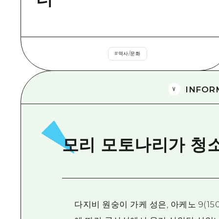
#
역사/문화
INFOR
모리 모토나리가 청
다지비 원숭이 가케 성은, 아케노 9(1