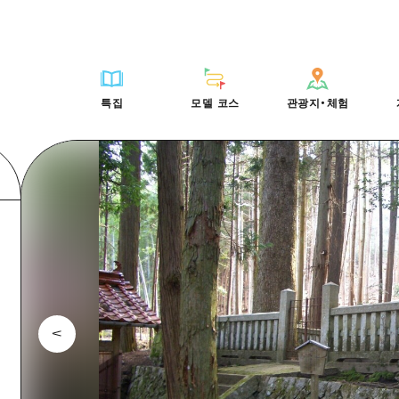
HIROSHIMA FREE Wi-Fi
사이클링
히로시마시 주변
배움과 체험
목록
사진 다운로드
빠른 여행
oshima 공식 가이드
외국인 여행자용 거리 관광안내소
쇼핑
아키(安芸)
기준
히로시마시 주변
재해가 발생했을 
당일치기
특집
모델 코스
관광지・체험
Moshimo Travel
자원봉사 가이드
스포츠
빈고(備後)
역사/문화
아키(安芸)
관광 안내 책자
반나절
특집
모델 코스
관광지・체험
히로시마현내 매력을 동영상으로 소개!
나이트 라이프
비북(備北)
치유
빈고(備後)
1박 2일
자주 묻는 질문
세계유산
게이호쿠(芸北)
자연
비북(備北)
2박 3일
목록
목록
사이클링
배움과 체험
히로시마시 주변
목록
HIROSHIMA FREE W
미야지마(宮島) 주변
게이호쿠(芸北)
ive! Hiroshima 공식 가이드
접근
쇼핑
기준
아키(安芸)
히로시마시 주변
외국인 여행자용 거리 
야마구치(山口)현 동부
미야지마(宮島) 주변
iroshima Moshimo Travel
보조 트래픽 요약
스포츠
역사/문화
빈고(備後)
아키(安芸)
자원봉사 가이드
야마구치(山口)현 동부
/축제
시설 혼잡 상황
나이트 라이프
치유
비북(備北)
빈고(備後)
히로시마현내 매력을 동
에히메(愛媛)현
술
히로시마 OMOTENASHI 패스
세계유산
자연
게이호쿠(芸北)
비북(備北)
자주 묻는 질문
시마네(島根)현
수하물 보관 및 배송 서비스
미야지마(宮島) 주변
게이호쿠(芸北)
야마구치(山口)현 동부
미야지마(宮島) 주변
야마구치(山口)현 동부