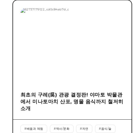
최초의 구레(吳) 관광 결정판! 야마토 박물관
에서 미나토마치 산포, 명물 음식까지 철저히
소개
#
배움과 체험
#
역사/문화
#
자연
#
음식/술