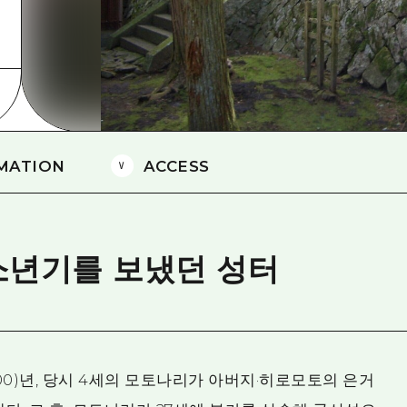
에히메(愛媛)현
시마네(島根)현
MATION
ACCESS
소년기를 보냈던 성터
500)년, 당시 4세의 모토나리가 아버지·히로모토의 은거