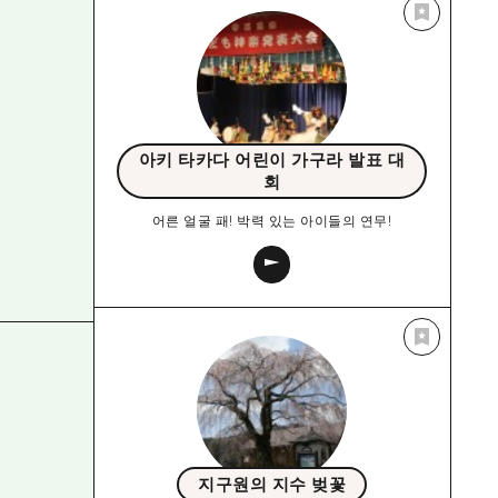
아키 타카다 어린이 가구라 발표 대
회
어른 얼굴 패! 박력 있는 아이들의 연무!
지구원의 지수 벚꽃