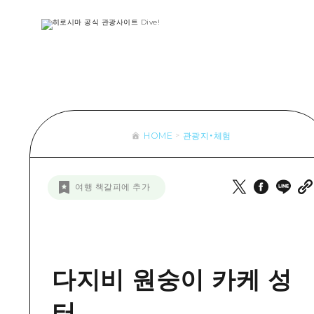
목록
목록
목록
접근
Dive! Hir
추천
보조 트래픽 요약
Hiroshima 
아트
시설 혼잡 상황
이벤트/축제
히로시마 OMOTENASHI 패스
음식/술
HOME
관광지・체험
목록
수하물 보관 및 배송 서비스
추천
D
여행 책갈피에 추가
아트
H
이벤트
음식/
다지비 원숭이 카케 성
터