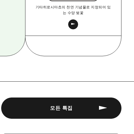
기타히로시마쵸의 천연 기념물로 지정되어 있
는 수양 벚꽃
모든 특집