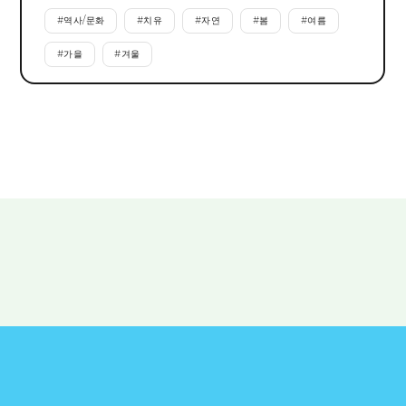
#
역사/문화
#
치유
#
자연
#
봄
#
여름
#
가을
#
겨울