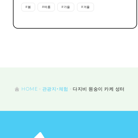
#
봄
#
여름
#
가을
#
겨울
HOME
관광지・체험
다지비 원숭이 카케 성터