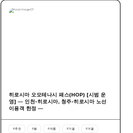
히로시마 오모테나시 패스(HOP) [시범 운
영] ― 인천-히로시마, 청주-히로시마 노선
이용객 한정 ―
#
추천
#
봄
#
여름
#
가을
#
겨울