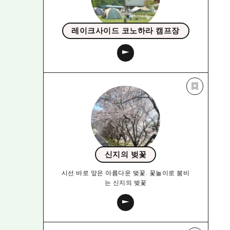
레이크사이드 코노하라 캠프장
신지의 벚꽃
시선 바로 앞은 아름다운 벚꽃. 꽃놀이로 붐비
는 신지의 벚꽃