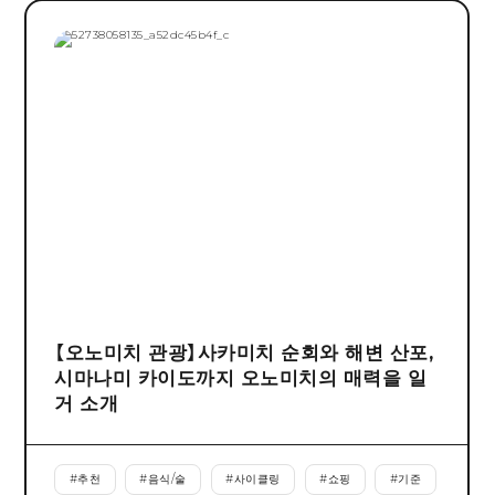
【오노미치 관광】사카미치 순회와 해변 산포,
시마나미 카이도까지 오노미치의 매력을 일
거 소개
#
추천
#
음식/술
#
사이클링
#
쇼핑
#
기준