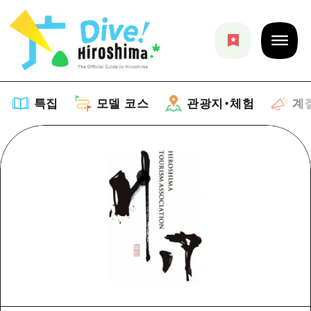
특집
모델 코스
관광지・체험
계
특집
목록
모델 코스
추천
목록
관광지・체험
아트
Dive! Hiroshima 공식 가이드
목록
이벤트/축제
계절 정보
Hiroshima Moshimo Travel
히로시마시 주변
음식/술