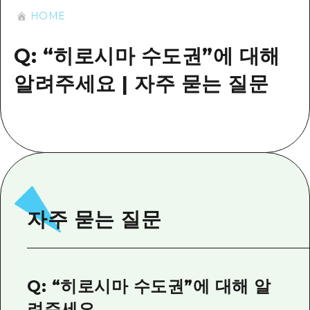
이벤트
히로시마시 주변
HOME
아키(安芸)
사이클링
아키(安芸)
빈고(備後)
유용한 정보
쇼핑
Q: “히로시마 수도권”에 대해
빈고(備後)
비북(備北)
스포츠
알려주세요 | 자주 묻는 질문
목록
HOME
비북(備北)
게이호쿠(芸北)
나이트 라이프
접근
게이호쿠(芸北)
미야지마(宮島) 주변
세계유산
보조 트래픽 요약
뉴스
미야지마(宮島) 주변
야마구치(山口)현 동부
배움과 체험
시설 혼잡 상황
야마구치(山口)현 동부
에히메(愛媛)현
기준
히로시마 OMOTENASHI 패스
빠른 여행
시마네(島根)현
자주 묻는 질문
역사/문화
수하물 보관 및 배송 서비스
당일치기
치유
HIROSHIMA FREE Wi-Fi
반나절
자연
외국인 여행자용 거리 관광안내소
Q: “히로시마 수도권”에 대해 알
1박 2일
자원봉사 가이드
려주세요.