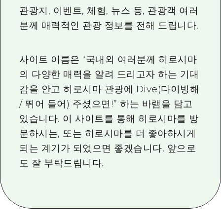
2박 3일
관광지, 이벤트, 체험, 뉴스 등, 관광객 여러
히로시마현내 매력을 동영상으로 소개!
분께 매력적인 관광 정보를 전해 드립니다.
자주 묻는 질문
사진 다운로드
사이트 이름은 “국내외 여러분께 히로시마
의 다양한 매력을 알려 드리고자 하는 기대
재해가 발생했을 때의 교통 정보
감을 안고 히로시마 관광에 Dive(다이빙해
관광 안내 책자
/ 뛰어 들어) 주셨으면!” 하는 바램을 담고
있습니다. 이 사이트를 통해 히로시마를 방
문하시는, 또는 히로시마를 더 좋아하시게
되는 계기가 되었으면 좋겠습니다. 앞으로
도 잘 부탁드립니다.