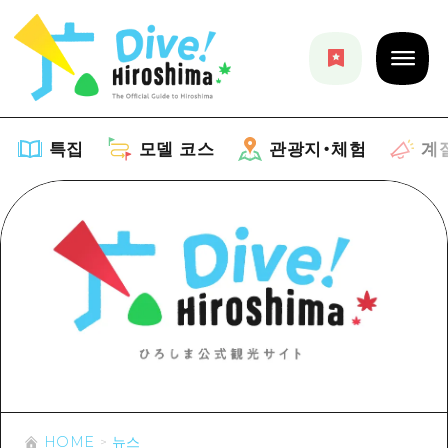
특집
모델 코스
관광지・체험
계
특집
목록
모델 코스
추천
목록
관광지・체험
아트
Dive! Hiroshima 공식 가이드
목록
이벤트/축제
계절 정보
Hiroshima Moshimo Travel
히로시마시 주변
음식/술
HOME
뉴스