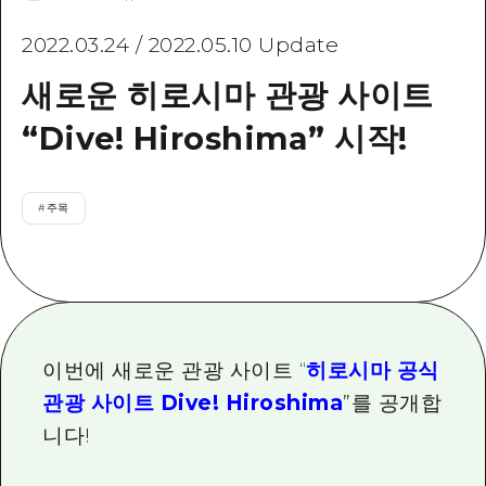
이벤트
히로시마시 주변
아키(安芸)
사이클링
2022.03.24
/
2022.05.10
Update
아키(安芸)
빈고(備後)
유용한 정보
쇼핑
새로운 히로시마 관광 사이트
빈고(備後)
비북(備北)
스포츠
목록
“Dive! Hiroshima” 시작!
HOME
비북(備北)
게이호쿠(芸北)
나이트 라이프
접근
게이호쿠(芸北)
미야지마(宮島) 주변
세계유산
#
주목
보조 트래픽 요약
뉴스
미야지마(宮島) 주변
야마구치(山口)현 동부
배움과 체험
시설 혼잡 상황
야마구치(山口)현 동부
에히메(愛媛)현
기준
히로시마 OMOTENASHI 패스
빠른 여행
시마네(島根)현
역사/문화
수하물 보관 및 배송 서비스
당일치기
이번에 새로운 관광 사이트 “
히로시마 공식
치유
HIROSHIMA FREE Wi-Fi
관광 사이트 Dive! Hiroshima
”를 공개합
반나절
자연
외국인 여행자용 거리 관광안내소
니다!
1박 2일
자원봉사 가이드