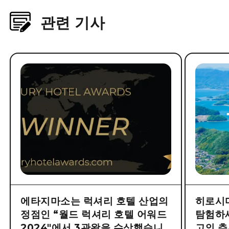
관련 기사
에타지마소는 럭셔리 호텔 산업의
히로시마
정점인 “월드 럭셔리 호텔 어워드
탐험하
2024"에서 3관왕을 수상했습니
고의 추