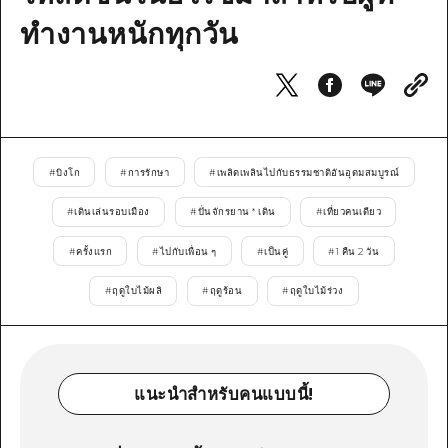
ทำงานหนักทุกวัน
ไกด์อาสาสมัครไ
วิดีโอฮิโรชิม่า
คำถามที่พบบ่อย
ดาวน์โหลดรูปภาพ
#
บิงโก
#
การรักษา
#
เพลิดเพลินไปกับธรรมชาติอันอุดมสมบูรณ์
ข้อมูลการขนส่งระหว่างเกิดภัยพิบัติ
#
เดินเล่นรอบเมือง
#
ปั่นจักรยาน * เดิน
#
เที่ยวคนเดียว
#
ครั้งแรก
#
ไปกับเพื่อน ๆ
#
เป็นคู่
#
1 คืน 2 วัน
#
ฤดูใบไม้ผลิ
#
ฤดูร้อน
#
ฤดูใบไม้ร่วง
แนะนำสำหรับคนแบบนี้!