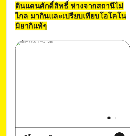
ดินแดนศักดิ์สิทธิ์ ห่างจากสถานีไม่
ไกล มากินและเปรียบเทียบโอโคโน
มิยากิแท้ๆ