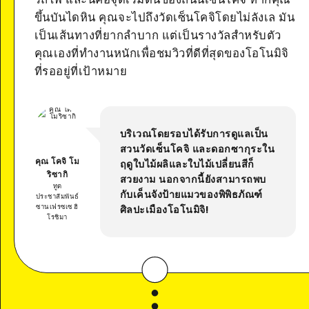
ขึ้นบันไดหิน คุณจะไปถึงวัดเซ็นโคจิโดยไม่ลังเล มัน
เป็นเส้นทางที่ยากลำบาก แต่เป็นรางวัลสำหรับตัว
คุณเองที่ทำงานหนักเพื่อชมวิวที่ดีที่สุดของโอโนมิจิ
ที่รออยู่ที่เป้าหมาย
บริเวณโดยรอบได้รับการดูแลเป็น
สวนวัดเซ็นโคจิ และดอกซากุระใน
คุณ โคจิ โม
ฤดูใบไม้ผลิและใบไม้เปลี่ยนสีก็
ริซากิ
สวยงาม นอกจากนี้ยังสามารถพบ
ทูต
กับเค็นจังป้ายแมวของพิพิธภัณฑ์
ประชาสัมพันธ์
ซานเฟรซเซ ฮิ
ศิลปะเมืองโอโนมิจิ!
โรชิมา