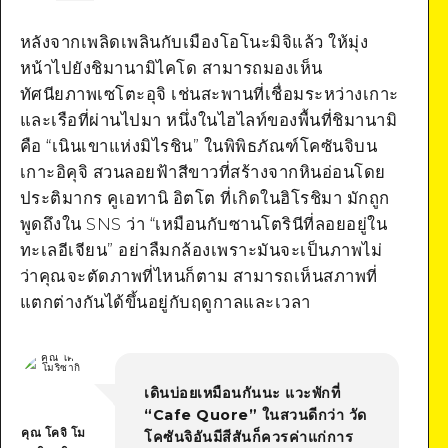
Google Maps
หลังจากเพลิดเพลินกับเมืองโอโนะมิจิแล้ว ให้มุ่ง
หน้าไปยังชิมานามิไคโด สามารถมองเห็น
ทัศนียภาพเซโตะอุจิ เช่นสะพานที่เชื่อมระหว่างเกาะ
และเรือที่ผ่านไปมา หนึ่งในไฮไลท์ของพื้นที่ชิมานามิ
คือ “เนินเขาแห่งมิไรชิน” ในพิพิธภัณฑ์โคซันจิบน
เกาะอิคุจิ สวนลอยฟ้าสีขาวที่สร้างจากหินอ่อนโดย
ประติมากร คูเอทานิ อิตโต ที่เกิดในฮิโรชิมา มักถูก
พูดถึงใน SNS ว่า “เหมือนกับซานโตรินีที่ลอยอยู่ใน
ทะเลอีเจียน” อย่าลืมกล้องเพราะมันจะเป็นภาพไม่
ว่าคุณจะตัดภาพที่ไหนก็ตาม สามารถเห็นสภาพที่
แตกต่างกันได้ขึ้นอยู่กับฤดูกาลและเวลา
เดินบ่อยเหมือนกันนะ แวะพักที่
“Cafe Quore” ในสวนดีกว่า วัด
คุณ โคจิ โม
โคซันจิอันมีสีสันก็ควรค่าแก่การ