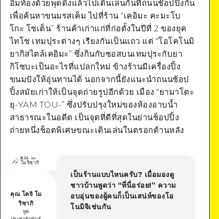
อิ่มท้องด้วยพุดดิ้งแล้วไปเดินเล่นกันที่ถนนช๊อปปิ้งกัน
เพื่อค้นหาขนมรสเค็ม ไปที่ร้าน “เคอิมะ คะมะโบ
โกะ โชเต็น” ร้านค้าเก่าแก่ที่ก่อตั้งในปีที่ 2 ของยุค
ไทโช เทมปุระต่างๆ เรียงกันเป็นแถว แต่ “โอโคโนมิ
ยากิสไตล์เคอิมะ” ซึ่งกินกับซอสบนเทมปุระกับยา
กิโซบะเป็นอะไรที่แปลกใหม่ ข้างร้านมีเครื่องปิ้ง
ขนมปังให้อุ่นทานได้ นอกจากนี้ยังแนะนำถนนช้อป
ปิ้งสมัยเก่าให้เป็นจุดถ่ายรูปอีกด้วย เมือง “ยามาโตะ
ยุ-YAM TOU-” ซึ่งปรับปรุงใหม่ของห้องอาบน้ำ
สาธารณะในอดีต เป็นจุดที่ดีที่สุดในย่านช็อปปิ้ง
ถ่ายหนึ่งช็อตพิเศษขณะเดินเล่นในตรอกด้านหลัง
เป็นร้านแบบไหนครับ? เมื่อมองดู
ชาวบ้านพูดว่า “ที่นี่อร่อย!” ความ
คุณ โคจิ โม
อบอุ่นของผู้คนก็เป็นเสน่ห์ของโอ
ริซากิ
โนมิจิเช่นกัน
ทูต
ประชาสัมพันธ์