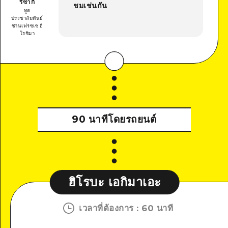
ริซากิ
ชมเช่นกัน
ทูต
ประชาสัมพันธ์
ซานเฟรซเซ ฮิ
โรชิมา
90 นาทีโดยรถยนต์
ฮิโรบะ เอกิมาเอะ
เวลาที่ต้องการ
:
60 นาที