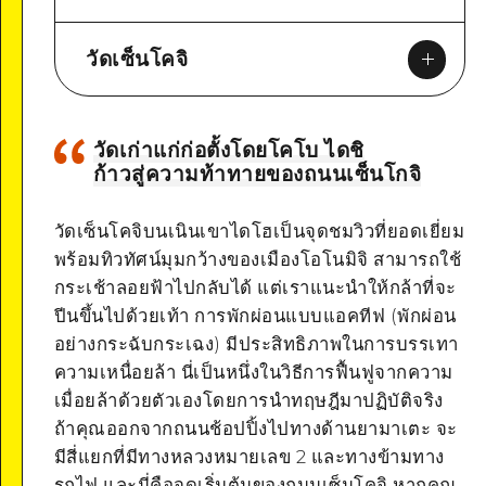
วัดเซ็นโคจิ
วัดเก่าแก่ก่อตั้งโดยโคโบ ไดชิ
ก้าวสู่ความท้าทายของถนนเซ็นโกจิ
Google Maps
วัดเซ็นโคจิบนเนินเขาไดโฮเป็นจุดชมวิวที่ยอดเยี่ยม
พร้อมทิวทัศน์มุมกว้างของเมืองโอโนมิจิ สามารถใช้
กระเช้าลอยฟ้าไปกลับได้ แต่เราแนะนำให้กล้าที่จะ
ปีนขึ้นไปด้วยเท้า การพักผ่อนแบบแอคทีฟ (พักผ่อน
อย่างกระฉับกระเฉง) มีประสิทธิภาพในการบรรเทา
ความเหนื่อยล้า นี่เป็นหนึ่งในวิธีการฟื้นฟูจากความ
เมื่อยล้าด้วยตัวเองโดยการนำทฤษฎีมาปฏิบัติจริง
ถ้าคุณออกจากถนนช้อปปิ้งไปทางด้านยามาเตะ จะ
มีสี่แยกที่มีทางหลวงหมายเลข 2 และทางข้ามทาง
รถไฟ และนี่คือจุดเริ่มต้นของถนนเซ็นโคจิ หากคุณ