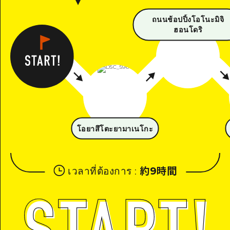
ถนนช้อปปิ้งโอโนะมิจิ
ฮอนโดริ
โอยาสึโตะยามาเนโกะ
เวลาที่ต้องการ
:
約9時間