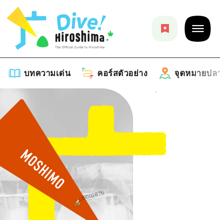
บทความเด่น
คอร์สตัวอย่าง
จุดหมายปล
บทความเด่น
รายการ
คอร์สตัวอย่าง
คำแนะนำ
รายการ
จุดหมายปลายทาง
ศิลปะ
คู่มือ Dive! Hiroshima
รายการ
งานอีเว้นท์ / เทศกาล
อีเว้นท์
ฮิโรชิม่า โมชิ โมชิ ทราเวล
บริเวณรอบเมืองฮิโรชิม่า
อาหารรสเลิศ / สุรา