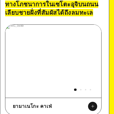
ทางโภชนาการในเซโตะอุจิบนถนน
เลียบชายฝั่งที่สัมผัสได้ถึงลมทะเล
ยามาเนโกะ คาเฟ่