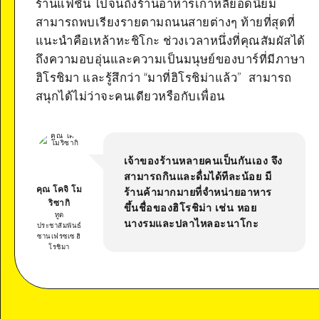
ร้านแฟชั่น ไปจนถึงร้านอาหารเกาหลียอดนิยม
สามารถพบเรียงรายตามถนนสายต่างๆ ท้ายที่สุดที่
แนะนำคือเหล้าหะชิโกะ ช่วงเวลาหนึ่งที่คุณสัมผัสได้
ถึงความอบอุ่นและความเป็นมนุษย์ของบาร์ที่มีภาษา
ฮิโรชิมา และรู้สึกว่า “มาที่ฮิโรชิม่าแล้ว” สามารถ
สนุกได้ไม่ว่าจะคนเดียวหรือกับเพื่อน
เจ้าของร้านหลายคนเป็นกันเอง จึง
สามารถกินและดื่มได้ทีละน้อย มี
คุณ โคจิ โม
ร้านค้ามากมายที่จำหน่ายอาหาร
ริซากิ
ขึ้นชื่อของฮิโรชิม่า เช่น หอย
ทูต
นางรมและปลาไหลอะนาโกะ
ประชาสัมพันธ์
ซานเฟรซเซ ฮิ
โรชิมา