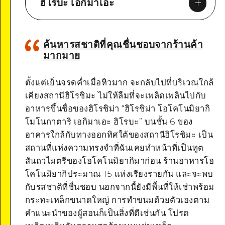
ฮิโรบะ เอกิมาเอะ
ค้นหารสชาติที่คุณชื่นชอบจากร้านค้า
มากมาย
Google Maps
ตั้งแต่เย็นจรดค่ำเมื่อหิวมาก จะกลับไปที่บริเวณใกล้
เคียงสถานีฮิโรชิมะ ไม่ให้ลืมที่จะเพลิดเพลินไปกับ
อาหารขึ้นชื่อของฮิโรชิม่า “ฮิโรชิม่า โอโคโนมิยากิ
โมโนกาตาริ เอกิมาเอะ ฮิโรบะ” บนชั้น 6 ของ
อาคารใกล้กับทางออกทิศใต้ของสถานีฮิโรชิมะ เป็น
ดูรายละเอียด
สถานที่แห่งความทรงจำที่ฉันเคยทำหน้าที่เป็นทูต
สันถวไมตรีของโอโคโนมิยากิมาก่อน ร้านอาหารโอ
โคโนมิยากิประมาณ 15 แห่งเรียงรายกัน และจะพบ
กับรสชาติที่ชื่นชอบ นอกจากนี้ยังมีพื้นที่ให้เช่าพร้อม
กระทะเหล็กขนาดใหญ่ การทำขนมด้วยตัวเองตาม
คำแนะนำของผู้สอนก็เป็นสิ่งที่ดีเช่นกัน โปรด