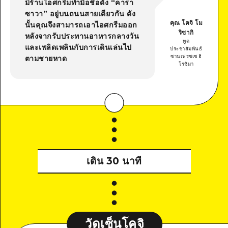
มีร้านไอศกรีมทำมือชื่อดัง “คารา
ซาวา” อยู่บนถนนสายเดียวกัน ดัง
คุณ โคจิ โม
นั้นคุณจึงสามารถเอาไอศกรีมออก
ริซากิ
หลังจากรับประทานอาหารกลางวัน
ทูต
และเพลิดเพลินกับการเดินเล่นไป
ประชาสัมพันธ์
ซานเฟรซเซ ฮิ
ตามชายหาด
โรชิมา
เดิน 30 นาที
วัดเซ็นโคจิ