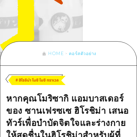
ข้อมูลตามฤดูกาล
บริเวณรอบเมืองฮิโรชิม่า
อากิ
การปั่นจักรยาน
อากิ
บิงโก
ข้อมูลที่เป็นประโยชน์
ช้อปปิ้ง
บิงโก
บิโฮคุ
กีฬา
รายการ
HOME
บิโฮค
เกโฮคุ
สถานบันเทิงยามค่ำคืน
เข้าถึงเข้าถึง
เกโฮค
HOME
คอร์สตัวอย่าง
บริเวณรอบๆ มิยาจิมะ
มรดกโลก
สรุปการจราจรรอง
ข่าว
บริเวณรอบๆ มิยาจิมะ
ยามากุจิตะวันออก
ประสบการณ์ / ในการเรียนรู้
ความแออัดของสิ่งอำนวยความสะดวก
ยามากุจิตะวันออก
อีเว้นท์
จังหวัดเอฮิเมะ
มาตรฐาน
ตั๋วเที่ยวคุ้มค่าตั๋วเที่ยวคุ้มค่า
ชิมาเนะ
หากคุณโมริซากิ แอมบาสเดอร์
ประวัติศาสตร์ / วัฒนธรรม
บริการรับฝากและจัดส่งสัมภาระ
การรักษา
ของ ซานเฟรซเซ ฮิโรชิม่า เสนอ
ฮิโรชิมะโอโมะเตะนะชิ
ธรรมชาติ
ทัวร์เพื่อบำบัดจิตใจและร่างกาย
ฮิโรชิม่า ฟรี Wi-Fi
ให้สดชื่นในฮิโรชิม่าสำหรับผู้ที่
TRAVELPAL International