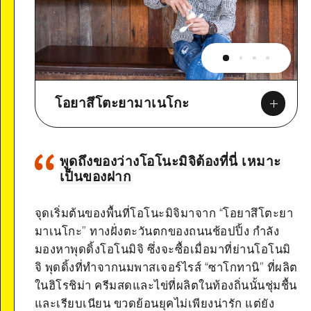
โอยาสึโตะยามาเนโกะ
พูดถึงของว่างโอโนะมิจิต้องที่นี่ เหมาะ
เป็นของฝาก
Google Maps
จุดเริ่มต้นของพื้นที่โอโนะมิจิมาจาก “โอยาสึโตะยา
มาเนโกะ” ทางฝั่งตะวันตกของถนนช้อปปิ้ง กำลัง
มองหาพุดดิ้งโอโนมิจิ ซึ่งจะซื้อเมื่อมาที่ย่านโอโนมิ
จิ พุดดิ้งที่ทำจากนมพาสเจอร์ไรส์ “ซาโกทานิ” ที่ผลิต
ในฮิโรชิม่า ครีมสดและไข่ที่ผลิตในท้องถิ่นนั้นชุ่มชื้น
และเรียบเนียน ขวดย้อนยุคไม่เพียงน่ารัก แต่ยัง