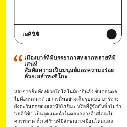
เอคินิชิ
เมืองบาร์ที่มีบรรยากาศหลากหลายที่มี
เสน่ห์
สัมผัสความเป็นมนุษย์และความอร่อย
Google Maps
ด้วยเหล้าหะชิโกะ
หลังจากอิ่มท้องด้วยโอโคโนมิยากิแล้ว ขั้นตอนต่อ
ไปคือสนทนาด้วยการดื่มอย่างเต็มรูปแบบ บาร์ทาง
ฝั่งตะวันตกของสถานีฮิโรชิมะ หรือที่รู้จักกันทั่วไปว่า
“เอคินิชิ” เป็นจุดแนะนำในตอนกลางคืนที่คุณไม่
ควรพลาด ตั้งแต่ร้านที่มีลักษณะเหมือนโคมแดง