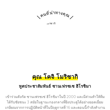
คุณ โคจิ โมริซากิ
ทูตประชาสัมพันธ์ ซานเฟรซเซ ฮิโรชิมา
เข้าร่วมสังกัด ซานเฟรซเซ่ ฮิโรชิมาในปี 2000 และมีส่วนทำให้ทีม
ได้รับชัยชนะ 3 สมัยในฐานะกองกลางที่ยิงประตูได้อย่างยอดเยี่ยม
เกษียณจากการปฏิบัติหน้าที่ในปีฤดูกาลที่ 16 และตอนนี้กำลังทำงาน