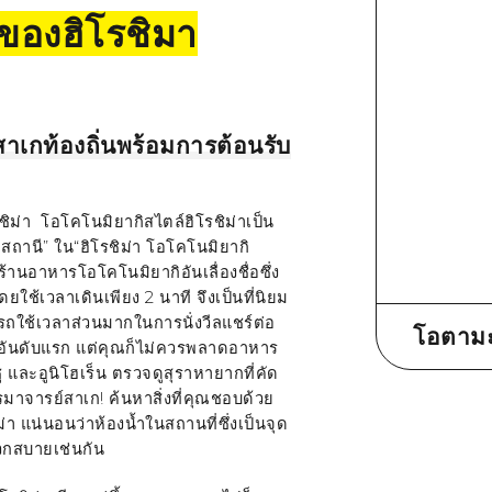
ของฮิโรชิมา
าเกท้องถิ่นพร้อมการต้อนรับ
รชิม่า โอโคโนมิยากิสไตล์ฮิโรชิม่าเป็น
ถานี” ใน“ฮิโรชิม่า โอโคโนมิยากิ
ร้านอาหารโอโคโนมิยากิอันเลื่องชื่อซึ่ง
ดยใช้เวลาเดินเพียง
2
นาที จึงเป็นที่นิยม
รถใช้เวลาส่วนมากในการนั่งวีลแชร์ต่อ
โอตามะ
นอันดับแรก แต่คุณก็ไม่ควรพลาดอาหาร
ู และอูนิโฮเร็น ตรวจดูสุราหายากที่คัด
รมาจารย์สาเก! ค้นหาสิ่งที่คุณชอบด้วย
ม่า แน่นอนว่าห้องน้ำในสถานที่ซึ่งเป็นจุด
วกสบายเช่นกัน
Google M