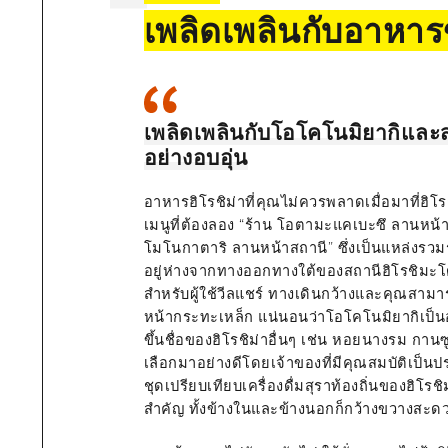
เพลิดเพลินกับอาหาร
เพลิดเพลินกับโอโคโนมิยากิและส
อย่างอบอุ่น
อาหารฮิโรชิม่าที่คุณไม่ควรพลาดเมื่อมาที่ฮิโ
เมนูที่ต้องลอง “ร้าน โอตามะ
แคเบะซึ
ลานหน้าส
โมโนกาตาริ ลานหน้าสถานี
”
ซึ่งเป็นแหล่งรวม
อยู่ห่างจากทางออกทางใต้ของสถานีฮิโรชิมะโ
สำหรับผู้ใช้วีลแชร์ ทางเดินกว้างและคุณสามา
หน้ากระทะเหล็ก แน่นอนว่าโอโคโนมิยากิเป็
ขึ้นชื่อของฮิโรชิม่าอื่นๆ เช่น หอยนางรม กานซ
เลือกมาอย่างดีโดยเจ้าของที่มีคุณสมบัติเป็นป
ชุดเปรียบเทียบเครื่องดื่มสุราท้องถิ่นของฮิโรชิ
สำคัญ ทั้งข้างในและข้างนอกก็กว้างขวางสะด