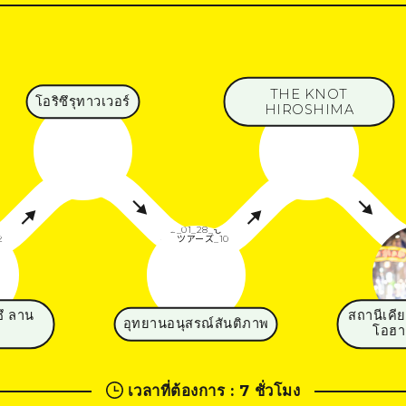
THE KNOT
โอริซึรุทาวเวอร์
HIROSHIMA
ึ ลาน
สถานีเคีย
อุทยานอนุสรณ์สันติภาพ
ี
โอฮาช
เวลาที่ต้องการ
:
7 ชั่วโมง