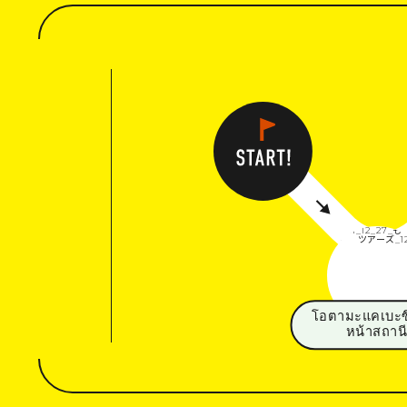
โอตามะแคเบะซ
หน้าสถาน