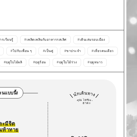
เรียนรู้
#
เพลิดเพลินกับอาหารรสเลิศ
#
เดินเล่นรอบเมือง
#
ไปกับเพื่อน ๆ
#
เป็นคู่
#
ขาประจำ
#
เที่ยวคนเดียว
#
ฤดูใบไม้ผลิ
#
ฤดูร้อน
#
ฤดูใบไม้ร่วง
#
ฤดูหนาว
นแบบนี้!
และมีจิต
มท้าทาย