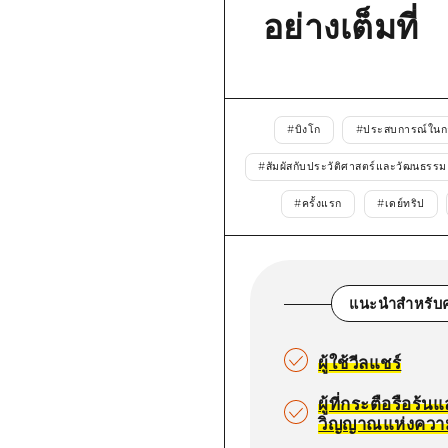
ยามากุจิตะวันออก
อย่างเต็มที่
จังหวัดเอฮิเมะ
ชิมาเนะ
#
บิงโก
#
ประสบการณ์ในการ
#
สัมผัสกับประวัติศาสตร์และวัฒนธรรม
#
ครั้งแรก
#
เดย์ทริป
แนะนำสำหรับค
ผู้ใช้วีลแชร์
ผู้ที่กระตือรือร้น
วิญญาณแห่งควา