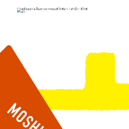
รายการ
การปั่นจักรยาน
รายการ
ประสบ
รายการ
คำแนะนำ
ช้อปปิ้ง
คู่มือ Dive! Hiroshima
มาตร
เข้าถึงเข้าถึง
ศิลปะ
กีฬา
ฮิโรชิม่า โมชิ โมชิ ทราเวล
ประวั
สรุปการจราจรรอง
งานอีเว้นท์ / เทศกาล
สถานบันเทิงยามค่ำคืน
การร
ความแออัดของสิ่งอำนวยความสะดวก
อาหารรสเลิศ / สุรา
มรดกโลก
ธรรม
ตั๋วเที่ยวคุ้มค่าตั๋วเที่ยวคุ้มค่า
บริการรับฝากและจัดส่งสัมภาระ
รายการ
คำแนะนำ
ศิลปะ
งานอีเว้นท์ / เทศกาล
อาหารรสเลิศ / สุรา