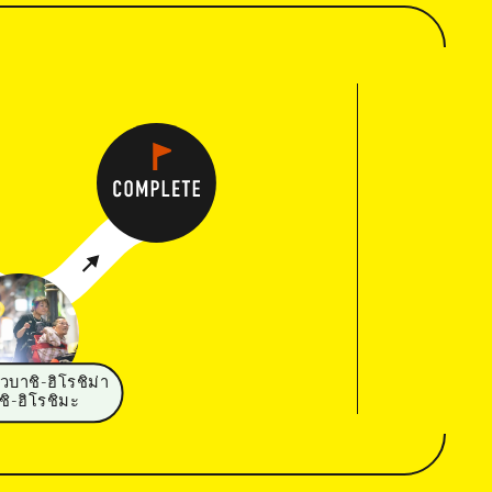
วบาชิ-ฮิโรชิม่า
ิ-ฮิโรชิมะ