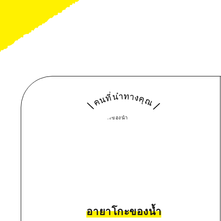
อายาโกะของน้ำ