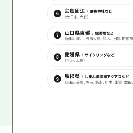
宮島周辺
/
嚴島神社など
6
（
廿日市、大竹
）
山口県東部
/
錦帯橋など
7
（
岩国、柳井、周防大島、和木、上関、田布施
愛媛県
/
サイクリングなど
8
（
今治、上島
）
島根県
/
しまね海洋館アクアスなど
9
（
浜田、美郷、邑南、飯南、川本、出雲、益田