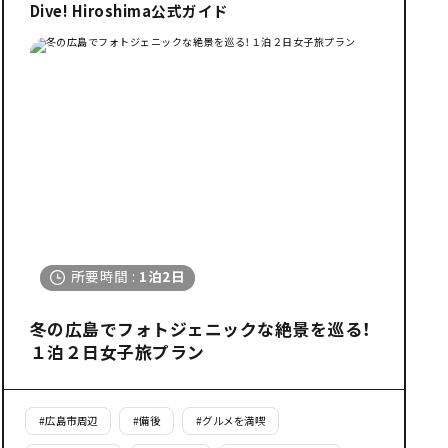
Dive! Hiroshima公式ガイド
所要時間
:
1泊2日
条件を削除
冬の広島でフォトジェニックな絶景を巡る！
１泊２日女子旅プラン
#
広島市周辺
#
備後
#
グルメを満喫