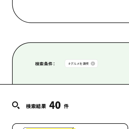
タイプから探す
#
Dive!Hiroshima公式ガイド
#
広島もしもトラベ
カテゴリから探す
#
グルメを満喫
#
サイクリング・ウォーキング
検索条件
：
#
グルメを満喫
#
歴史・文化に触れる
#
癒し
#
街並み散策
おすすめから探す
40
検索結果
件
#
修学旅行
#
はじめて
#
リピーター
#