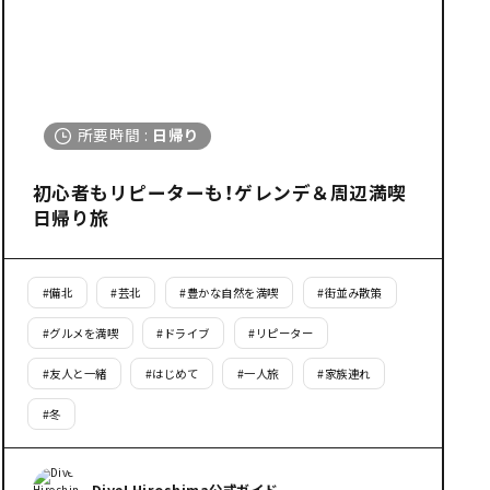
所要時間
:
日帰り
初心者もリピーターも！ゲレンデ＆周辺満喫
日帰り旅
#
備北
#
芸北
#
豊かな自然を満喫
#
街並み散策
#
グルメを満喫
#
ドライブ
#
リピーター
#
友人と一緒
#
はじめて
#
一人旅
#
家族連れ
#
冬