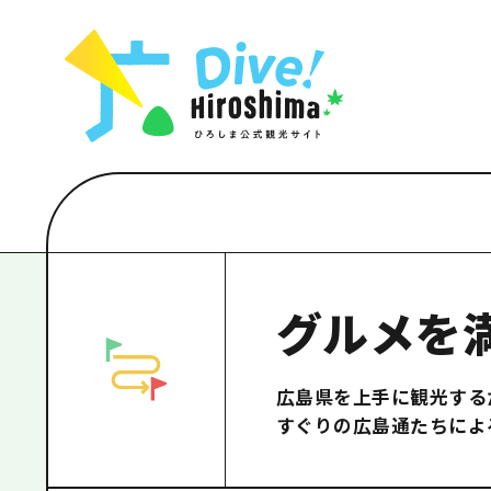
お役立ち情報一覧
特集一覧
モデルコース
アクセス
おすすめ
Dive! Hiro
二次交通まとめ
アート
広島もしもト
施設の混雑状況のお知らせ
イベント・祭り
あたらしい非
お得な周遊チケット
グルメ・酒
特集一
手荷物預かり・配送サービス
おすす
アート
グルメを
イベン
グルメ
広島県を上手に観光する
すぐりの広島通たちによ