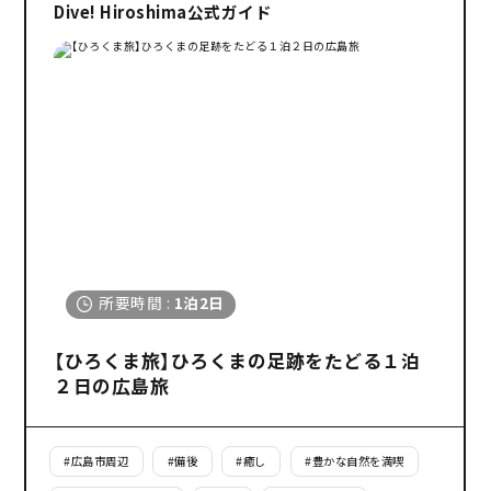
Dive! Hiroshima公式ガイド
#
2泊3日
#
ロングステイ
所要時間
:
1泊2日
検索する
【ひろくま旅】ひろくまの足跡をたどる１泊
２日の広島旅
#
広島市周辺
#
備後
#
癒し
#
豊かな自然を満喫