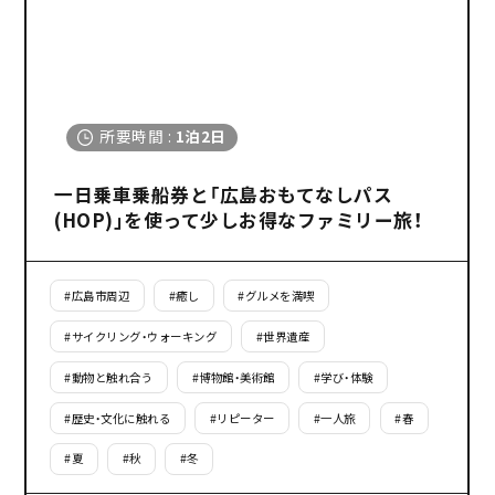
所要時間
:
1泊2日
一日乗車乗船券と「広島おもてなしパス
(HOP)」を使って少しお得なファミリー旅！
#
広島市周辺
#
癒し
#
グルメを満喫
#
サイクリング・ウォーキング
#
世界遺産
#
動物と触れ合う
#
博物館・美術館
#
学び・体験
#
歴史・文化に触れる
#
リピーター
#
一人旅
#
春
#
夏
#
秋
#
冬