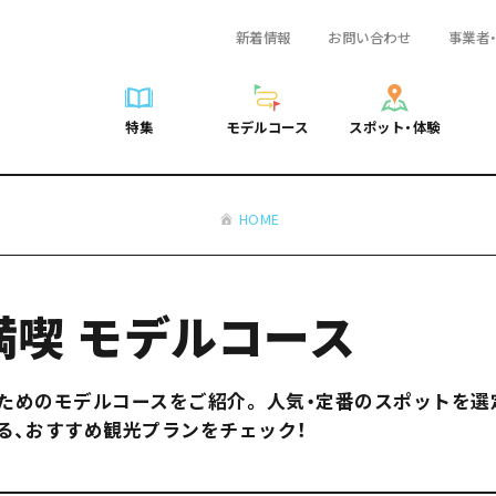
新着情報
お問い合わせ
事業者
一覧
サイクリング
広島おもてなしパス
スポット・体験一覧
学び・体験
広島市周辺
弾丸
広島市周辺
ガイドブック
shima 公式ガイド
ショッピング
HIROSHIMA FREE Wi-Fi
定番
安芸
日帰り
安芸
広島県の魅力を動
特集
モデルコース
スポット・体験
ラベル
スポーツ
観光案内所
歴史・文化
備後
半日
備後
よくあるご質問
特集
モデルコース
スポット・体験
日常
ナイトライフ
広島県を訪れる外国人旅行者向け情報一覧
癒し
備北
1泊2日
備北
メディア掲載情報
世界遺産
ボランティアガイド
自然
芸北
2泊3日
芸北
フォトダウンロー
HOME
覧
モデルコース一覧
お役立ち情報一覧
サイクリング
スポット・体験一覧
学び・体験
広島市周辺
広島おもてなしパス
弾丸
広
ユニバーサルツーリズム
宮島周辺
宮島周辺
関連リンク
め
Dive! Hiroshima 公式ガイド
アクセス
ショッピング
定番
安芸
HIROSHIMA FREE Wi-Fi
日帰
安
山口県東部
山口県東部
広島もしもトラベル
二次交通まとめ
スポーツ
歴史・文化
備後
観光案内所
半日
備
満喫 モデルコース
愛媛県
ト・祭り
あたらしい非日常
施設の混雑状況のお知らせ
ナイトライフ
癒し
備北
広島県を訪れる外国人旅行
1泊
備
島根県
・酒
お得な周遊チケット
世界遺産
自然
芸北
ボランティアガイド
2泊
芸
ためのモデルコースをご紹介。 人気・定番のスポットを選
手荷物預かり・配送サービス
宮島周辺
ユニバーサルツーリズム
宮
る、おすすめ観光プランをチェック！
山口県東部
山
愛