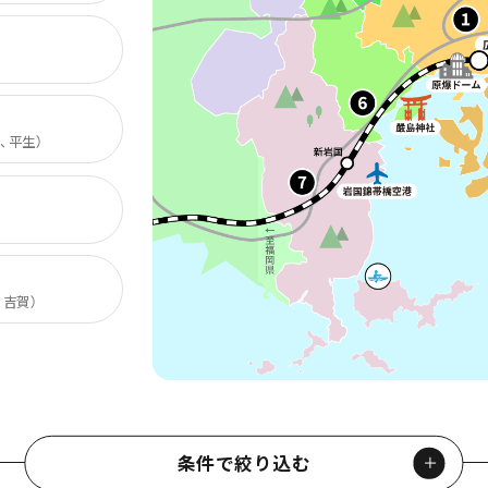
、平生
）
、吉賀
）
条件で絞り込む