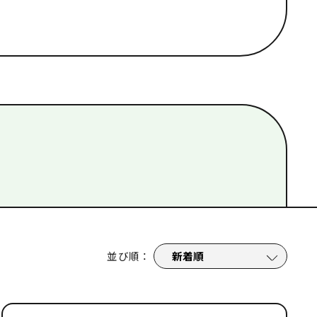
#
夜まで楽しむ
#
学び・体験
#
平和
並び順
：