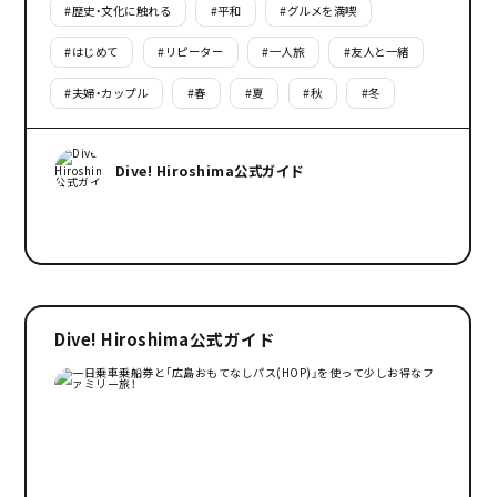
#
歴史・文化に触れる
#
平和
#
グルメを満喫
#
はじめて
#
リピーター
#
一人旅
#
友人と一緒
#
夫婦・カップル
#
春
#
夏
#
秋
#
冬
Dive! Hiroshima公式ガイド
Dive! Hiroshima公式ガイド