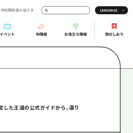
・学校関係者の皆さま
画でご紹介！
イベント
旬情報
お役立ち情報
旅のしおり
イベント
旬情報
お役立ち情報
旅のしおり
ド
島市周辺
ガイドブック
り
芸
広島県の魅力を動画でご紹介！
後
よくあるご質問
者向け情報一覧
2日
北
メディア掲載情報
3日
北
フォトダウンロード
定した王道の公式ガイドから、選り
島周辺
関連リンク
口県東部
媛県