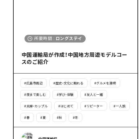
所要時間
:
ロングステイ
中国運輸局が作成！中国地方周遊モデルコー
スのご紹介
#
広島市周辺
#
歴史・文化に触れる
#
グルメを満喫
#
夜まで楽しむ
#
学び・体験
#
友人と一緒
#
夫婦・カップル
#
はじめて
#
リピーター
#
一人旅
#
春
#
夏
#
秋
#
冬