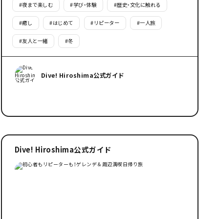
#
夜まで楽しむ
#
学び・体験
#
歴史・文化に触れる
#
癒し
#
はじめて
#
リピーター
#
一人旅
#
友人と一緒
#
冬
Dive! Hiroshima公式ガイド
Dive! Hiroshima公式ガイド