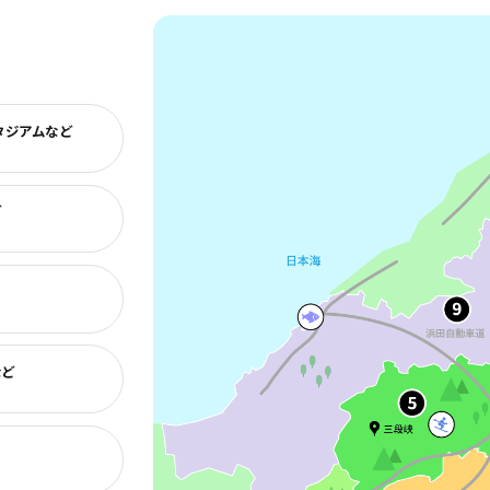
タジアムなど
ど
など