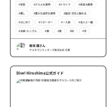
#
安芸
#
グルメを満喫
#
ドライブ
#
街並み散策
#
癒し
#
豊かな自然を満喫
#
歴史・文化に触れる
#
はじめて
#
リピーター
#
一人旅
#
友人と一緒
#
夫婦・カップル
#
春
#
夏
#
秋
#
冬
板垣 護さん
ヤルキマントッキーズ株式会社 代表
Dive! Hiroshima公式ガイド