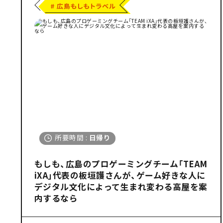
所要時間から探す
#
弾丸
#
半日
#
日帰り
#
1泊2日
季節から探す
春
夏
秋
冬
所要時間
:
日帰り
もしも、広島のプロゲーミングチーム「TEAM
iXA」代表の板垣護さんが、ゲーム好きな人に
デジタル文化によって生まれ変わる高屋を案
内するなら