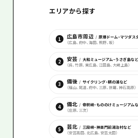
エリアから探す
広島市周辺
/
原爆ドーム・マツダス
1
（
広島、府中、海田、熊野、坂
）
安芸
/
大和ミュージアム・うさぎ島な
2
（
呉、竹原、東広島、江田島、大崎上島
）
備後
/
サイクリング・鞆の浦など
3
（
福山、尾道、府中、三原、世羅、神石高原
）
備北
/
帝釈峡・もののけミュージアム
4
（
庄原、三次
）
芸北
/
三段峡・神楽門前湯治村など
5
（
安芸高田、北広島、安芸太田
）