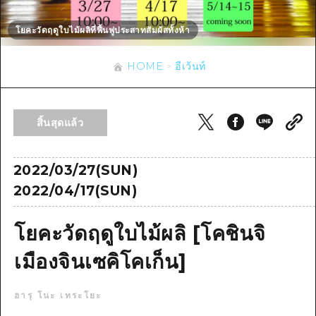
ข้อมูลตามฤดูกาล
บริเวณรอบเมืองฮิโรชิม่า
อากิ
การปั่นจักรยาน
โยคะวัดฤดูใบไม้ผลิที่ฟื้นฟูประสาทสัมผัสทั้งห้า
อากิ
บิงโก
ข้อมูลที่เป็นประโยชน์
ช้อปปิ้ง
บิงโก
HOME
อีเว้นท์
บิโฮคุ
กีฬา
รายการ
HOME
บิโฮค
เกโฮคุ
สถานบันเทิงยามค่ำคืน
เข้าถึงเข้าถึง
เกโฮค
สิ้นสุดแล้ว
บริเวณรอบๆ มิยาจิมะ
มรดกโลก
สรุปการจราจรรอง
ข่าว
บริเวณรอบๆ มิยาจิมะ
ยามากุจิตะวันออก
ประสบการณ์ / ในการเรียนรู้
ความแออัดของสิ่งอำนวยความสะดวก
2022/03/27(SUN)
ยามากุจิตะวันออก
อีเว้นท์
จังหวัดเอฮิเมะ
2022/04/17(SUN)
มาตรฐาน
ตั๋วเที่ยวคุ้มค่าตั๋วเที่ยวคุ้มค่า
ชิมาเนะ
ประวัติศาสตร์ / วัฒนธรรม
บริการรับฝากและจัดส่งสัมภาระ
โยคะวัดฤดูใบไม้ผลิ [โคชินจิ
การรักษา
ฮิโรชิมะโอโมะเตะนะชิ
เมืองจินเซคิโคเก็น]
ธรรมชาติ
ฮิโรชิม่า ฟรี Wi-Fi
ฮารุ โนะ เทระโยะ
TRAVELPAL International