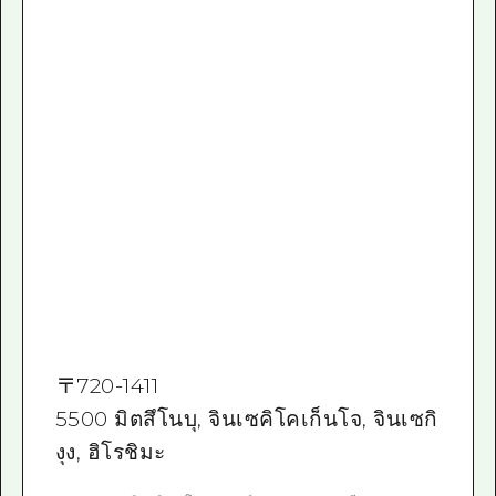
〒
720-1411
5500 มิตสึโนบุ, จินเซคิโคเก็นโจ, จินเซกิ
งุง, ฮิโรชิมะ