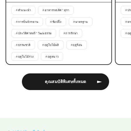
#
คำแนะนำ
#
อาหารรสเลิศ * สุรา
#
ปร
#
การปั่นจักรยาน
#
ช้อปปิ้ง
#
มาตรฐาน
#
ธร
#
ประวัติศาสตร์ * วัฒนธรรม
#
การรักษา
#
ฤด
#
ธรรมชาติ
#
ฤดูใบไม้ผลิ
#
ฤดูร้อน
#
ฤดูใบไม้ร่วง
#
ฤดูหนาว
คุณสมบัติพิเศษทั้งหมด