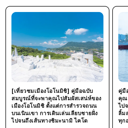
[เที่ยวชมเมืองโอโนมิชิ] คู่มือฉบับ
คู่
สมบูรณ์ที่จะพาคุณไปสัมผัสเสน่ห์ของ
คุณ
เมืองโอโนมิชิ ตั้งแต่การสำรวจถนน
ไปจ
บนเนินเขา การเดินเล่นเลียบชายฝั่ง
ลิ้
ไปจนถึงเส้นทางชิมะนามิ ไคโด
ทุก