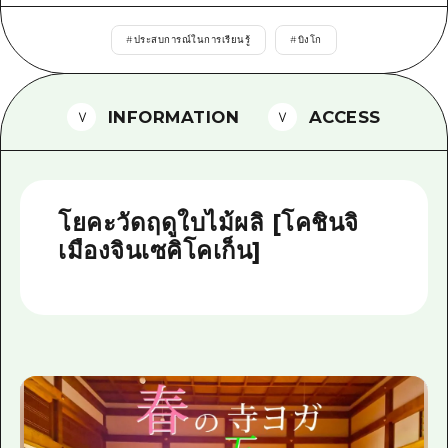
ไกด์อาสาสมัครไ
#
ประสบการณ์ในการเรียนรู้
#
บิงโก
วิดีโอฮิโรชิม่า
คำถามที่พบบ่อย
INFORMATION
ACCESS
ดาวน์โหลดรูปภาพ
ข้อมูลการขนส่งระหว่างเกิดภัยพิบัติ
โยคะวัดฤดูใบไม้ผลิ [โคชินจิ
เมืองจินเซคิโคเก็น]