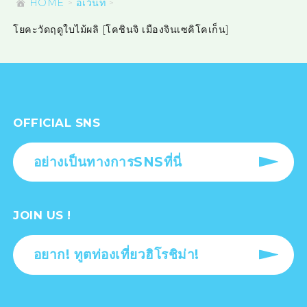
HOME
อีเว้นท์
โยคะวัดฤดูใบไม้ผลิ [โคชินจิ เมืองจินเซคิโคเก็น]
OFFICIAL SNS
อย่างเป็นทางการSNSที่นี่
JOIN US !
อยาก! ทูตท่องเที่ยวฮิโรชิม่า!