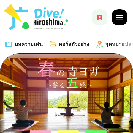
บทความเด่น
คอร์สตัวอย่าง
จุดหมายปล
บทความเด่น
รายการ
คอร์สตัวอย่าง
คำแนะนำ
รายการ
จุดหมายปลายทาง
ศิลปะ
คู่มือ Dive! Hiroshima
รายการ
งานอีเว้นท์ / เทศกาล
อีเว้นท์
ฮิโรชิม่า โมชิ โมชิ ทราเวล
บริเวณรอบเมืองฮิโรชิม่า
อาหารรสเลิศ / สุรา