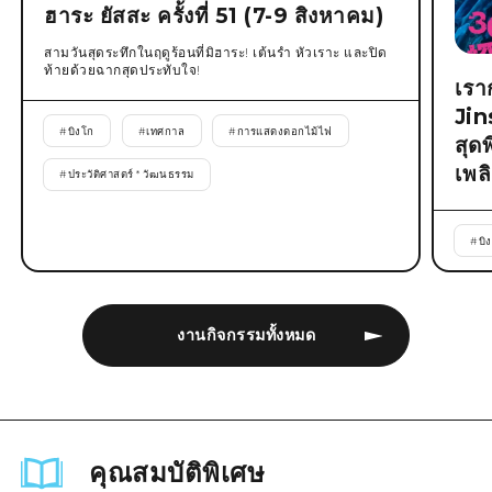
ฮาระ ยัสสะ ครั้งที่ 51 (7-9 สิงหาคม)
สามวันสุดระทึกในฤดูร้อนที่มิฮาระ! เต้นรำ หัวเราะ และปิด
ท้ายด้วยฉากสุดประทับใจ!
เรา
Jin
#
บิงโก
#
เทศกาล
#
การแสดงดอกไม้ไฟ
สุด
เพล
#
ประวัติศาสตร์ * วัฒนธรรม
#
บิ
งานกิจกรรมทั้งหมด
คุณสมบัติพิเศษ