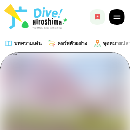
บทความเด่น
คอร์สตัวอย่าง
จุดหมายปล
บทความเด่น
รายการ
คอร์สตัวอย่าง
คำแนะนำ
รายการ
จุดหมายปลายทาง
ศิลปะ
คู่มือ Dive! Hiroshima
รายการ
งานอีเว้นท์ / เทศกาล
อีเว้นท์
ฮิโรชิม่า โมชิ โมชิ ทราเวล
บริเวณรอบเมืองฮิโรชิม่า
อาหารรสเลิศ / สุรา