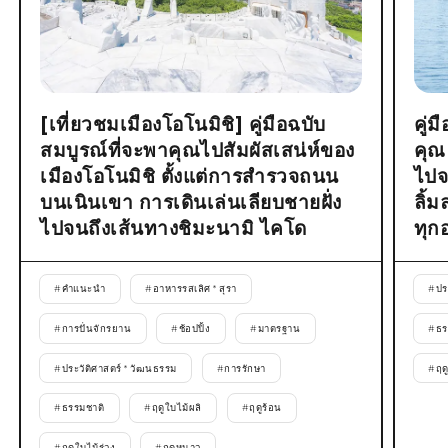
[เที่ยวชมเมืองโอโนมิชิ] คู่มือฉบับ
คู่
สมบูรณ์ที่จะพาคุณไปสัมผัสเสน่ห์ของ
คุณ
เมืองโอโนมิชิ ตั้งแต่การสำรวจถนน
ไปจ
บนเนินเขา การเดินเล่นเลียบชายฝั่ง
ลิ้
ไปจนถึงเส้นทางชิมะนามิ ไคโด
ทุก
#
คำแนะนำ
#
อาหารรสเลิศ * สุรา
#
ปร
#
การปั่นจักรยาน
#
ช้อปปิ้ง
#
มาตรฐาน
#
ธร
#
ประวัติศาสตร์ * วัฒนธรรม
#
การรักษา
#
ฤด
#
ธรรมชาติ
#
ฤดูใบไม้ผลิ
#
ฤดูร้อน
#
ฤดูใบไม้ร่วง
#
ฤดูหนาว