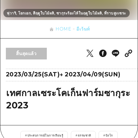
ข้อมูลตามฤดูกาล
บริเวณรอบเมืองฮิโรชิม่า
อากิ
การปั่นจักรยาน
ฟุวาริ, โยกเยก, สีฤดูใบไม้ผลิ, ซากุระร้องไห้ในฤดูใบไม้ผลิ, ที่ราบสูงเซระ
อากิ
บิงโก
ข้อมูลที่เป็นประโยชน์
ช้อปปิ้ง
บิงโก
HOME
อีเว้นท์
บิโฮคุ
กีฬา
รายการ
HOME
บิโฮค
เกโฮคุ
สถานบันเทิงยามค่ำคืน
เข้าถึงเข้าถึง
เกโฮค
สิ้นสุดแล้ว
บริเวณรอบๆ มิยาจิมะ
มรดกโลก
สรุปการจราจรรอง
ข่าว
บริเวณรอบๆ มิยาจิมะ
ยามากุจิตะวันออก
ประสบการณ์ / ในการเรียนรู้
ความแออัดของสิ่งอำนวยความสะดวก
2023/03/25(SAT)
→
2023/04/09(SUN)
ยามากุจิตะวันออก
อีเว้นท์
จังหวัดเอฮิเมะ
มาตรฐาน
ตั๋วเที่ยวคุ้มค่าตั๋วเที่ยวคุ้มค่า
เทศกาลเซระโคเก็นฟาร์มซากุระ
ชิมาเนะ
ประวัติศาสตร์ / วัฒนธรรม
บริการรับฝากและจัดส่งสัมภาระ
2023
การรักษา
ฮิโรชิมะโอโมะเตะนะชิ
ธรรมชาติ
ฮิโรชิม่า ฟรี Wi-Fi
TRAVELPAL International
#
ประสบการณ์ในการเรียนรู้
#
ธรรมชาติ
#
บิงโก