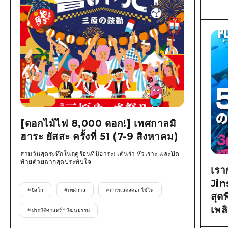
[ดอกไม้ไฟ 8,000 ดอก!] เทศกาลมิ
ฮาระ ยัสสะ ครั้งที่ 51 (7-9 สิงหาคม)
สามวันสุดระทึกในฤดูร้อนที่มิฮาระ! เต้นรำ หัวเราะ และปิด
ท้ายด้วยฉากสุดประทับใจ!
เรา
Jin
#
บิงโก
#
เทศกาล
#
การแสดงดอกไม้ไฟ
สุด
เพล
#
ประวัติศาสตร์ * วัฒนธรรม