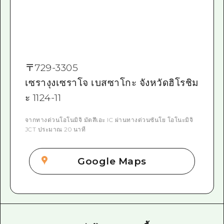
〒
729-3305
เซรางุงเซราโจ เบสซาโกะ จังหวัดฮิโรชิม
ะ 1124-11
จากทางด่วนโอโนมิจิ มัตสึเอะ IC ผ่านทางด่วนซันโย โอโนะมิจิ
JCT ประมาณ 20 นาที
Google Maps