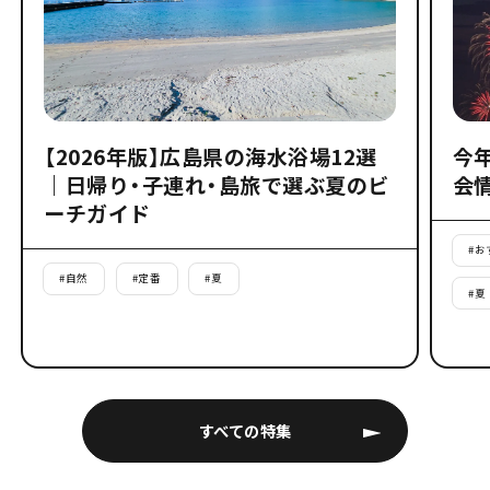
【2026年版】広島県の海水浴場12選
今
｜日帰り・子連れ・島旅で選ぶ夏のビ
会
ーチガイド
#
お
#
自然
#
定番
#
夏
#
夏
すべての特集