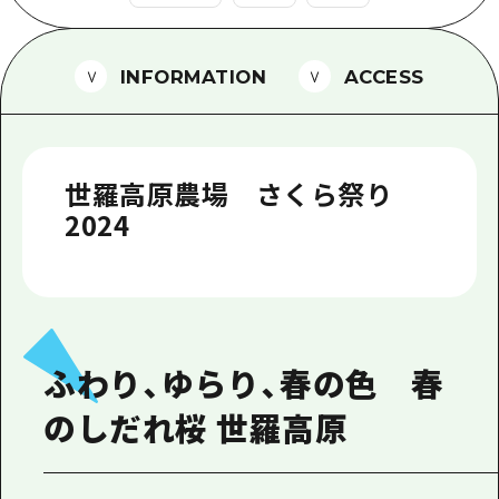
1泊2日
広島県を訪れる外国人旅行者向け情報一
2泊3日
ボランティアガイド
INFORMATION
ACCESS
ユニバーサルツーリズム
ガイドブック
世羅高原農場 さくら祭り
広島県の魅力を動画でご紹介！
2024
よくあるご質問
メディア掲載情報
フォトダウンロード
ふわり、ゆらり、春の色 春
関連リンク
のしだれ桜 世羅高原