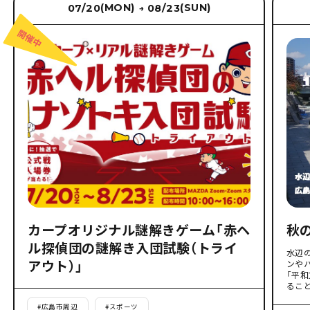
(MON)
(SUN)
07/20
08/23
→
カープオリジナル謎解きゲーム「赤ヘ
秋
ル探偵団の謎解き入団試験（トライ
水辺
アウト）」
ンや
「平
るこ
#
広島市周辺
#
スポーツ