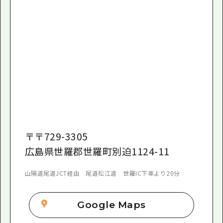
〒
〒729-3305
広島県世羅郡世羅町別迫1124-11
山陽道尾道JCT経由 尾道松江道 世羅IC下車より20分
Google Maps