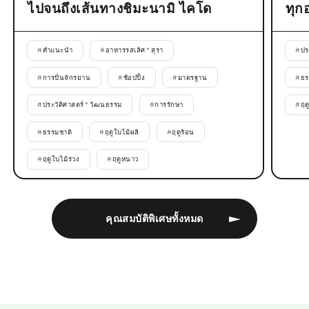
ไปจนถึงเส้นทางชิมะนามิ ไคโด
ทุก
#
คำแนะนำ
#
อาหารรสเลิศ * สุรา
#
ปร
#
การปั่นจักรยาน
#
ช้อปปิ้ง
#
มาตรฐาน
#
ธร
#
ประวัติศาสตร์ * วัฒนธรรม
#
การรักษา
#
ฤด
#
ธรรมชาติ
#
ฤดูใบไม้ผลิ
#
ฤดูร้อน
#
ฤดูใบไม้ร่วง
#
ฤดูหนาว
คุณสมบัติพิเศษทั้งหมด