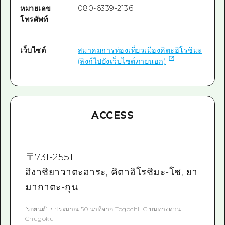
หมายเลข
080-6339-2136
โทรศัพท์
เว็บไซต์
สมาคมการท่องเที่ยวเมืองคิตะฮิโรชิมะ
(ลิงก์ไปยังเว็บไซต์ภายนอก)
ACCESS
〒
731-2551
ฮิงาชิยาวาตะฮาระ, คิตาฮิโรชิมะ-โช, ยา
มากาตะ-กุน
[รถยนต์] ・ ประมาณ 50 นาทีจาก Togochi IC บนทางด่วน
Chugoku