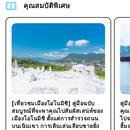
คุณสมบัติพิเศษ
[เที่ยวชมเมืองโอโนมิชิ] คู่มือฉบับ
คู่
สมบูรณ์ที่จะพาคุณไปสัมผัสเสน่ห์ของ
คุณ
เมืองโอโนมิชิ ตั้งแต่การสำรวจถนน
ไปจ
บนเนินเขา การเดินเล่นเลียบชายฝั่ง
ลิ้