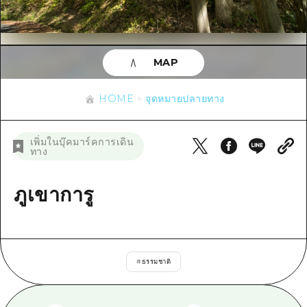
ข้อมูลตามฤดูกาล
บริเวณรอบเมืองฮิโรชิม่า
อากิ
การปั่นจักรยาน
อากิ
บิงโก
ข้อมูลที่เป็นประโยชน์
ช้อปปิ้ง
บิงโก
MAP
บิโฮคุ
กีฬา
รายการ
HOME
บิโฮค
เกโฮคุ
HOME
จุดหมายปลายทาง
สถานบันเทิงยามค่ำคืน
เข้าถึงเข้าถึง
เกโฮค
บริเวณรอบๆ มิยาจิมะ
มรดกโลก
สรุปการจราจรรอง
ข่าว
เพิ่มในบุ๊คมาร์คการเดิน
บริเวณรอบๆ มิยาจิมะ
ทาง
ยามากุจิตะวันออก
ประสบการณ์ / ในการเรียนรู้
ความแออัดของสิ่งอำนวยความสะดวก
ยามากุจิตะวันออก
อีเว้นท์
จังหวัดเอฮิเมะ
มาตรฐาน
ภูเขาการู
ตั๋วเที่ยวคุ้มค่าตั๋วเที่ยวคุ้มค่า
ชิมาเนะ
ประวัติศาสตร์ / วัฒนธรรม
บริการรับฝากและจัดส่งสัมภาระ
การรักษา
ฮิโรชิมะโอโมะเตะนะชิ
#
ธรรมชาติ
ธรรมชาติ
ฮิโรชิม่า ฟรี Wi-Fi
TRAVELPAL International