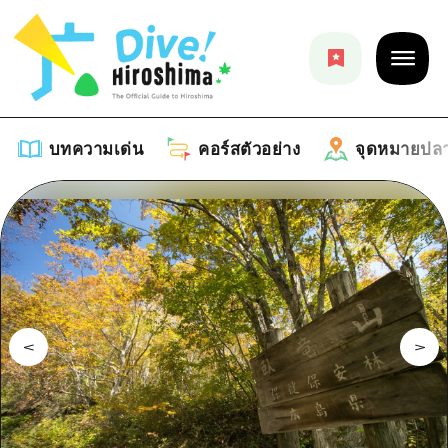
บทความเด่น
คอร์สตัวอย่าง
จุดหมายปล
บทความเด่น
รายการ
คอร์สตัวอย่าง
คำแนะนำ
รายการ
จุดหมายปลายทาง
ศิลปะ
คู่มือ Dive! Hiroshima
รายการ
งานอีเว้นท์ / เทศกาล
อีเว้นท์
ฮิโรชิม่า โมชิ โมชิ ทราเวล
บริเวณรอบเมืองฮิโรชิม่า
อาหารรสเลิศ / สุรา