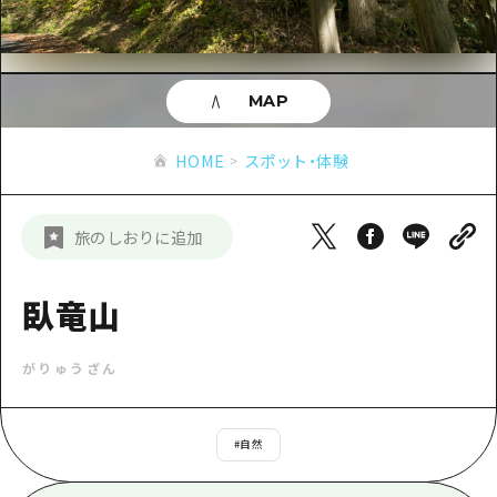
あたらしい非日常
旬情報
安芸
サイクリング
広島市周辺
お役立ち情報
備後
ショッピング
安芸
MAP
備北
スポーツ
お役立ち情報一覧
HOME
備後
HOME
スポット・体験
芸北
ナイトライフ
アクセス
備北
宮島周辺
世界遺産
二次交通まとめ
新着情報
芸北
旅のしおりに追加
山口県東部
学び・体験
施設の混雑状況のお知らせ
宮島周辺
お問い合わせ
愛媛県
定番
臥竜山
お得な周遊チケット
山口県東部
事業者・学校関係者の皆さま
島根県
歴史・文化
手荷物預かり・配送サービス
弾丸
がりゅうざん
癒し
広島おもてなしパス
日帰り
自然
HIROSHIMA FREE Wi-Fi
#
自然
半日
観光案内所