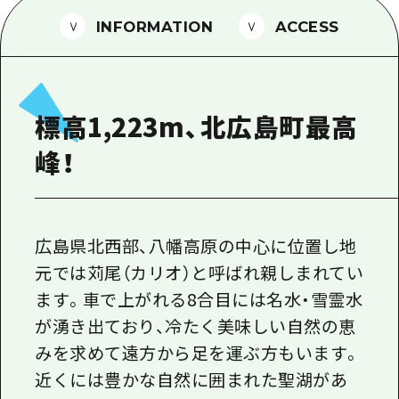
1泊2日
広島県を訪れる外国人旅行者向け情報一
INFORMATION
ACCESS
2泊3日
ボランティアガイド
ユニバーサルツーリズム
標高1,223m、北広島町最高
ガイドブック
峰！
広島県の魅力を動画でご紹介！
よくあるご質問
メディア掲載情報
広島県北西部、八幡高原の中心に位置し地
元では苅尾（カリオ）と呼ばれ親しまれてい
フォトダウンロード
ます。車で上がれる8合目には名水・雪霊水
関連リンク
が湧き出ており、冷たく美味しい自然の恵
みを求めて遠方から足を運ぶ方もいます。
近くには豊かな自然に囲まれた聖湖があ