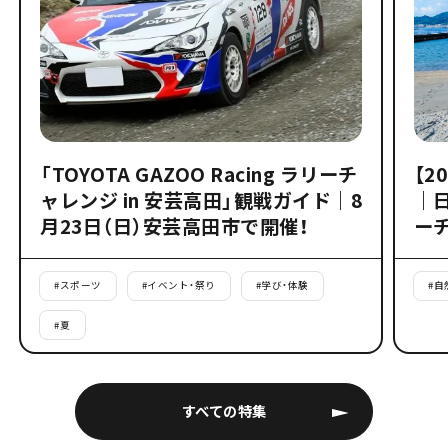
「TOYOTA GAZOO Racing ラリーチ
【2
ャレンジ in 安芸高田」観戦ガイド｜8
｜
月23日（日）安芸高田市で開催！
ー
#
スポーツ
#
イベント・祭り
#
学び・体験
#
自
#
夏
すべての特集