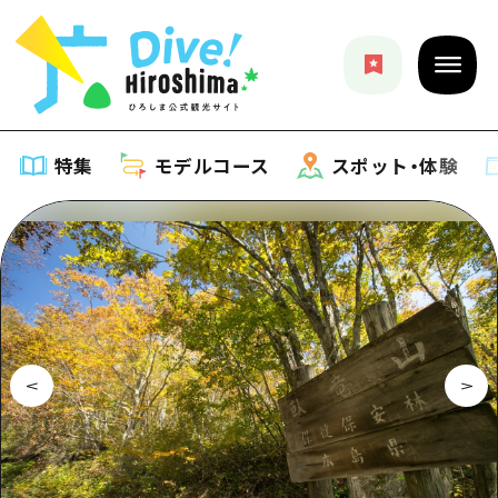
特集
モデルコース
スポット・体験
特集
特集一覧
モデルコース
おすすめ
モデルコース一覧
スポット・体験
アート
Dive! Hiroshima 公式ガイド
スポット・体験一覧
イベント・祭り
イベント
広島もしもトラベル
広島市周辺
グルメ・酒