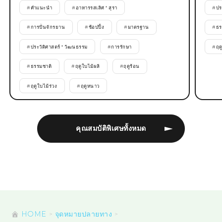
#
คำแนะนำ
#
อาหารรสเลิศ * สุรา
#
ปร
#
การปั่นจักรยาน
#
ช้อปปิ้ง
#
มาตรฐาน
#
ธร
#
ประวัติศาสตร์ * วัฒนธรรม
#
การรักษา
#
ฤด
#
ธรรมชาติ
#
ฤดูใบไม้ผลิ
#
ฤดูร้อน
#
ฤดูใบไม้ร่วง
#
ฤดูหนาว
คุณสมบัติพิเศษทั้งหมด
HOME
จุดหมายปลายทาง