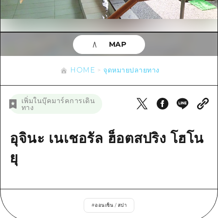
ข้อมูลตามฤดูกาล
บริเวณรอบเมืองฮิโรชิม่า
อากิ
การปั่นจักรยาน
อากิ
บิงโก
ข้อมูลที่เป็นประโยชน์
ช้อปปิ้ง
บิงโก
MAP
บิโฮคุ
กีฬา
รายการ
HOME
บิโฮค
เกโฮคุ
HOME
จุดหมายปลายทาง
สถานบันเทิงยามค่ำคืน
เข้าถึงเข้าถึง
เกโฮค
บริเวณรอบๆ มิยาจิมะ
มรดกโลก
สรุปการจราจรรอง
ข่าว
เพิ่มในบุ๊คมาร์คการเดิน
บริเวณรอบๆ มิยาจิมะ
ทาง
ยามากุจิตะวันออก
ประสบการณ์ / ในการเรียนรู้
ความแออัดของสิ่งอำนวยความสะดวก
ยามากุจิตะวันออก
อีเว้นท์
จังหวัดเอฮิเมะ
มาตรฐาน
อุจินะ เนเชอรัล ฮ็อตสปริง โฮโน
ตั๋วเที่ยวคุ้มค่าตั๋วเที่ยวคุ้มค่า
ชิมาเนะ
ประวัติศาสตร์ / วัฒนธรรม
ยุ
บริการรับฝากและจัดส่งสัมภาระ
การรักษา
ฮิโรชิมะโอโมะเตะนะชิ
ธรรมชาติ
ฮิโรชิม่า ฟรี Wi-Fi
#
ออนเซ็น / สปา
TRAVELPAL International