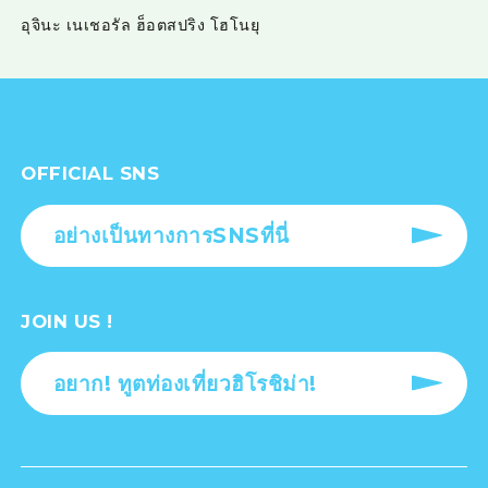
อุจินะ เนเชอรัล ฮ็อตสปริง โฮโนยุ
OFFICIAL SNS
อย่างเป็นทางการSNSที่นี่
JOIN US !
อยาก! ทูตท่องเที่ยวฮิโรชิม่า!