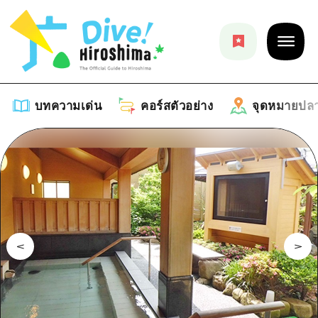
บทความเด่น
คอร์สตัวอย่าง
จุดหมายปล
บทความเด่น
รายการ
คอร์สตัวอย่าง
คำแนะนำ
รายการ
จุดหมายปลายทาง
ศิลปะ
คู่มือ Dive! Hiroshima
รายการ
งานอีเว้นท์ / เทศกาล
อีเว้นท์
ฮิโรชิม่า โมชิ โมชิ ทราเวล
บริเวณรอบเมืองฮิโรชิม่า
อาหารรสเลิศ / สุรา