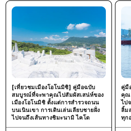
[เที่ยวชมเมืองโอโนมิชิ] คู่มือฉบับ
คู่
สมบูรณ์ที่จะพาคุณไปสัมผัสเสน่ห์ของ
คุณ
เมืองโอโนมิชิ ตั้งแต่การสำรวจถนน
ไปจ
บนเนินเขา การเดินเล่นเลียบชายฝั่ง
ลิ้
ไปจนถึงเส้นทางชิมะนามิ ไคโด
ทุก