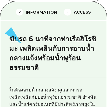
ไกด์อาสาสมัครไ
INFORMATION
ACCESS
วิดีโอฮิโรชิม่า
คำถามที่พบบ่อย
ดาวน์โหลดรูปภาพ
ขับรถ 6 นาทีจากท่าเรือฮิโรชิ
ข้อมูลการขนส่งระหว่างเกิดภัยพิบัติ
มะ เพลิดเพลินกับการอาบน้ำ
กลางแจ้งพร้อมน้ำพุร้อน
ธรรมชาติ
ในห้องอาบน้ำกลางแจ้ง คุณสามารถ
เพลิดเพลินกับบ่อน้ำพุร้อนธรรมชาติ อ่างหิน
และน้ำแร่คาร์บอเนตที่มีประสิทธิภาพสูงใน