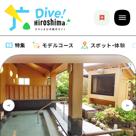
特集
モデルコース
スポット・体験
特集
特集一覧
モデルコース
おすすめ
モデルコース一覧
スポット・体験
アート
Dive! Hiroshima 公式ガイド
スポット・体験一覧
イベント・祭り
イベント
広島もしもトラベル
広島市周辺
グルメ・酒