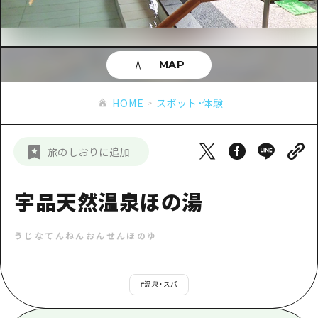
あたらしい非日常
旬情報
安芸
サイクリング
広島市周辺
お役立ち情報
備後
ショッピング
安芸
MAP
備北
スポーツ
お役立ち情報一覧
HOME
備後
HOME
スポット・体験
芸北
ナイトライフ
アクセス
備北
宮島周辺
世界遺産
二次交通まとめ
新着情報
芸北
旅のしおりに追加
山口県東部
学び・体験
施設の混雑状況のお知らせ
宮島周辺
お問い合わせ
愛媛県
定番
宇品天然温泉ほの湯
お得な周遊チケット
山口県東部
事業者・学校関係者の皆さま
島根県
歴史・文化
手荷物預かり・配送サービス
弾丸
うじなてんねんおんせんほのゆ
癒し
広島おもてなしパス
日帰り
自然
HIROSHIMA FREE Wi-Fi
#
温泉・スパ
半日
観光案内所