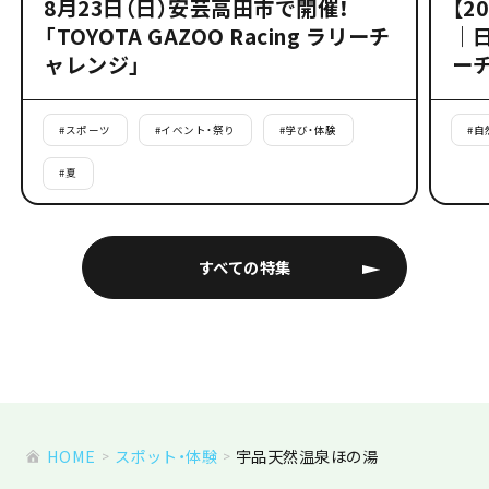
8月23日（日）安芸高田市で開催！
【2
「TOYOTA GAZOO Racing ラリーチ
｜
ャレンジ」
ー
#
スポーツ
#
イベント・祭り
#
学び・体験
#
自
#
夏
すべての特集
HOME
スポット・体験
宇品天然温泉ほの湯