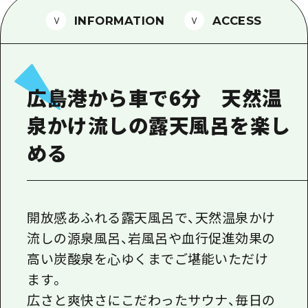
1泊2日
広島県を訪れる外国人旅行者向け情報一
INFORMATION
ACCESS
2泊3日
ボランティアガイド
ユニバーサルツーリズム
広島港から車で6分 天然温
ガイドブック
泉かけ流しの露天風呂を楽し
広島県の魅力を動画でご紹介！
める
よくあるご質問
メディア掲載情報
フォトダウンロード
開放感あふれる露天風呂で、天然温泉かけ
流しの源泉風呂、岩風呂や血行促進効果の
関連リンク
高い炭酸泉を心ゆくまでご堪能いただけ
ます。
広さと爽快さにこだわったサウナ、毎日の