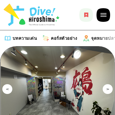
บทความเด่น
คอร์สตัวอย่าง
จุดหมายปล
บทความเด่น
รายการ
คอร์สตัวอย่าง
คำแนะนำ
รายการ
จุดหมายปลายทาง
ศิลปะ
คู่มือ Dive! Hiroshima
รายการ
งานอีเว้นท์ / เทศกาล
อีเว้นท์
ฮิโรชิม่า โมชิ โมชิ ทราเวล
บริเวณรอบเมืองฮิโรชิม่า
อาหารรสเลิศ / สุรา