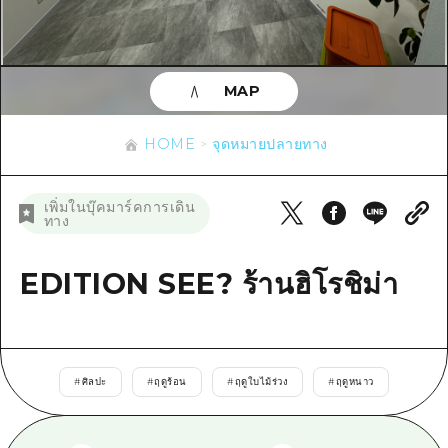
ข้อมูลตามฤดูกาล
บริเวณรอบเมืองฮิโรชิม่า
อากิ
การปั่นจักรยาน
อากิ
บิงโก
ข้อมูลที่เป็นประโยชน์
ช้อปปิ้ง
บิงโก
MAP
บิโฮคุ
กีฬา
รายการ
HOME
บิโฮค
เกโฮคุ
HOME
จุดหมายปลายทาง
สถานบันเทิงยามค่ำคืน
เข้าถึงเข้าถึง
เกโฮค
บริเวณรอบๆ มิยาจิมะ
มรดกโลก
สรุปการจราจรรอง
ข่าว
เพิ่มในบุ๊คมาร์คการเดิน
บริเวณรอบๆ มิยาจิมะ
ทาง
ยามากุจิตะวันออก
ประสบการณ์ / ในการเรียนรู้
ความแออัดของสิ่งอำนวยความสะดวก
ยามากุจิตะวันออก
อีเว้นท์
จังหวัดเอฮิเมะ
มาตรฐาน
EDITION SEE? ร้านฮิโรชิม่า
ตั๋วเที่ยวคุ้มค่าตั๋วเที่ยวคุ้มค่า
ชิมาเนะ
ประวัติศาสตร์ / วัฒนธรรม
บริการรับฝากและจัดส่งสัมภาระ
การรักษา
ฮิโรชิมะโอโมะเตะนะชิ
#
ศิลปะ
#
ฤดูร้อน
#
ฤดูใบไม้ร่วง
#
ฤดูหนาว
ธรรมชาติ
ฮิโรชิม่า ฟรี Wi-Fi
TRAVELPAL International