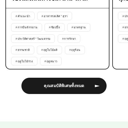
#
คำแนะนำ
#
อาหารรสเลิศ * สุรา
#
ปร
#
การปั่นจักรยาน
#
ช้อปปิ้ง
#
มาตรฐาน
#
ธร
#
ประวัติศาสตร์ * วัฒนธรรม
#
การรักษา
#
ฤด
#
ธรรมชาติ
#
ฤดูใบไม้ผลิ
#
ฤดูร้อน
#
ฤดูใบไม้ร่วง
#
ฤดูหนาว
คุณสมบัติพิเศษทั้งหมด