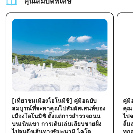
คุณสมบัติพิเศษ
[เที่ยวชมเมืองโอโนมิชิ] คู่มือฉบับ
คู่
สมบูรณ์ที่จะพาคุณไปสัมผัสเสน่ห์ของ
คุณ
เมืองโอโนมิชิ ตั้งแต่การสำรวจถนน
ไปจ
บนเนินเขา การเดินเล่นเลียบชายฝั่ง
ลิ้
ไปจนถึงเส้นทางชิมะนามิ ไคโด
ทุก