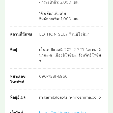
• กระเป๋าผ้า: 2,000 เยน
*ตัวเลือกเพิ่มเติม
พิมพ์ลายเพิ่ม: 1,000 เยน
สถานที่นัดพบ
EDITION SEE? ร้านฮิโรชิม่า
ที่อยู่
เอ็นเค บีแอลดี. 202, 2-7-27 โอเทมาจิ,
นากะ-คุ, เมืองฮิโรชิมะ, จังหวัดฮิโรชิม่
า
หมายเลข
090-7581-6960
โทรศัพท์
ที่อยู่อีเมล
mikami@captain-hiroshima.co.jp
เว็บไซต์
https://editionsee.captain-