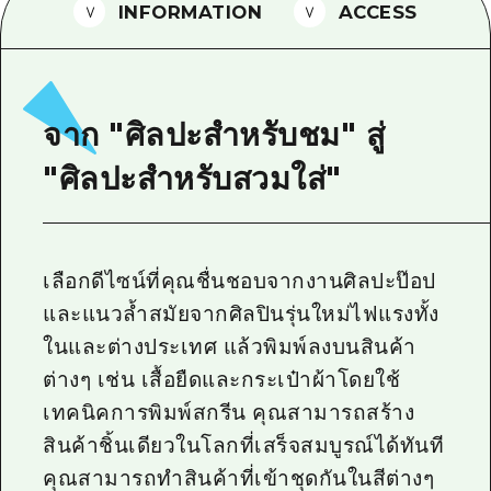
INFORMATION
ACCESS
ไกด์อาสาสมัครไ
วิดีโอฮิโรชิม่า
คำถามที่พบบ่อย
จาก "ศิลปะสำหรับชม" สู่
ดาวน์โหลดรูปภาพ
"ศิลปะสำหรับสวมใส่"
ข้อมูลการขนส่งระหว่างเกิดภัยพิบัติ
เลือกดีไซน์ที่คุณชื่นชอบจากงานศิลปะป๊อป
และแนวล้ำสมัยจากศิลปินรุ่นใหม่ไฟแรงทั้ง
ในและต่างประเทศ แล้วพิมพ์ลงบนสินค้า
ต่างๆ เช่น เสื้อยืดและกระเป๋าผ้าโดยใช้
เทคนิคการพิมพ์สกรีน คุณสามารถสร้าง
สินค้าชิ้นเดียวในโลกที่เสร็จสมบูรณ์ได้ทันที
คุณสามารถทำสินค้าที่เข้าชุดกันในสีต่างๆ