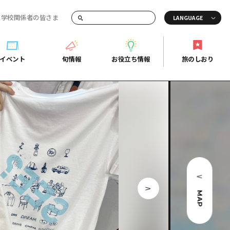
・学校関係者の皆さま
画でご紹介！
イベント
旬情報
お役立ち情報
旅のしおり
イベント
旬情報
お役立ち情報
旅のしおり
ド
島市周辺
ガイドブック
り
芸
広島県の魅力を動画でご紹介！
後
よくあるご質問
者向け情報一覧
2日
北
メディア掲載情報
3日
北
フォトダウンロード
島周辺
関連リンク
MAP
口県東部
媛県