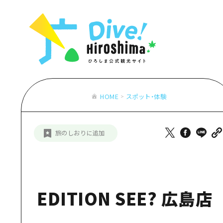
お役立ち情報一覧
特集一覧
モデルコース
アクセス
おすすめ
Dive! Hiro
二次交通まとめ
アート
広島もしもト
施設の混雑状況のお知らせ
イベント・祭り
あたらしい非
お得な周遊チケット
グルメ・酒
HOME
スポット・体験
特集一
手荷物預かり・配送サービス
おすす
旅のしおりに追加
アート
イベン
グルメ
EDITION SEE? 広島店