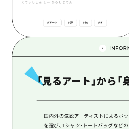
えでぃしょん しー ひろしまてん
#
アート
#
夏
#
秋
#
冬
INFOR
「見るアート」から「
国内外の気鋭アーティストによるポッ
を選び、Tシャツ・トートバッグなど