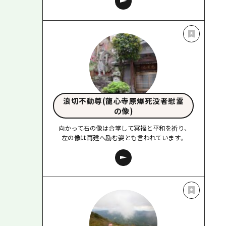
浪切不動尊(龍心寺原爆死没者慰霊
の像)
向かって右の像は合掌して冥福と平和を祈り、
左の像は再建へ励む姿とも言われています。