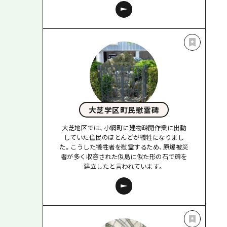
大芝学区町民慰霊碑
大芝地区では、小網町に建物疎開作業に出動
していた住民のほとんどが犠牲になりまし
た。こうした犠牲者を慰霊するため、原爆被災
者が多く収容された似島に似た形の石で碑を
建立したと言われています。