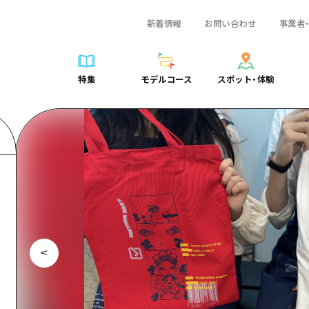
新着情報
お問い合わせ
事業者
一覧
サイクリング
広島おもてなしパス
スポット・体験一覧
学び・体験
広島市周辺
弾丸
広島市周辺
ガイドブック
shima 公式ガイド
ショッピング
HIROSHIMA FREE Wi-Fi
定番
安芸
日帰り
安芸
広島県の魅力を動
特集
モデルコース
スポット・体験
ラベル
スポーツ
観光案内所
歴史・文化
備後
半日
備後
よくあるご質問
特集
モデルコース
スポット・体験
日常
ナイトライフ
広島県を訪れる外国人旅行者向け情報一覧
癒し
備北
1泊2日
備北
メディア掲載情報
世界遺産
ボランティアガイド
自然
芸北
2泊3日
芸北
フォトダウンロー
覧
モデルコース一覧
お役立ち情報一覧
サイクリング
スポット・体験一覧
学び・体験
広島市周辺
広島おもてなしパス
弾丸
広
ユニバーサルツーリズム
宮島周辺
宮島周辺
関連リンク
め
Dive! Hiroshima 公式ガイド
アクセス
ショッピング
定番
安芸
HIROSHIMA FREE Wi-Fi
日帰
安
山口県東部
山口県東部
広島もしもトラベル
二次交通まとめ
スポーツ
歴史・文化
備後
観光案内所
半日
備
愛媛県
ト・祭り
あたらしい非日常
施設の混雑状況のお知らせ
ナイトライフ
癒し
備北
広島県を訪れる外国人旅行
1泊
備
島根県
・酒
お得な周遊チケット
世界遺産
自然
芸北
ボランティアガイド
2泊
芸
手荷物預かり・配送サービス
宮島周辺
ユニバーサルツーリズム
宮
山口県東部
山
愛