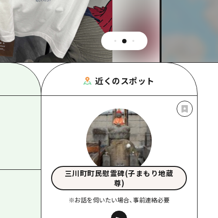
根県
近くのスポット
三川町町民慰霊碑(子まもり地蔵
尊)
※お話を伺いたい場合、事前連絡必要