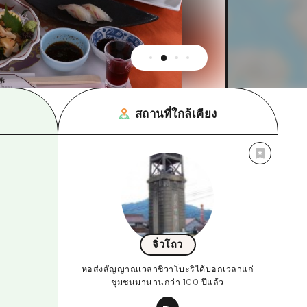
สถานที่ใกล้เคียง
จิ่วโถว
หอส่งสัญญาณเวลาชิวาโบะริได้บอกเวลาแก่
ชุมชนมานานกว่า 100 ปีแล้ว