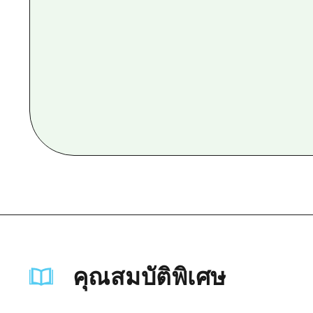
คุณสมบัติพิเศษ