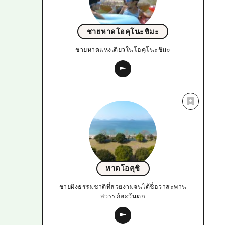
ชายหาดโอคุโนะชิมะ
ชายหาดแห่งเดียวในโอคุโนะชิมะ
หาดโอคุชิ
ชายฝั่งธรรมชาติที่สวยงามจนได้ชื่อว่าสะพาน
สวรรค์ตะวันตก