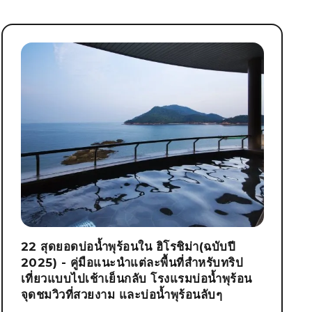
22 สุดยอดบ่อน้ำพุร้อนใน ฮิโรชิม่า(ฉบับปี
2025) - คู่มือแนะนำแต่ละพื้นที่สำหรับทริป
เที่ยวแบบไปเช้าเย็นกลับ โรงแรมบ่อน้ำพุร้อน
จุดชมวิวที่สวยงาม และบ่อน้ำพุร้อนลับๆ