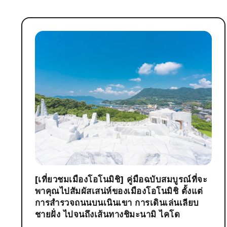
[เที่ยวชมเมืองโอโนมิชิ] คู่มือฉบับสมบูรณ์ที่จะ
พาคุณไปสัมผัสเสน่ห์ของเมืองโอโนมิชิ ตั้งแต่
การสำรวจถนนบนเนินเขา การเดินเล่นเลียบ
ชายฝั่ง ไปจนถึงเส้นทางชิมะนามิ ไคโด