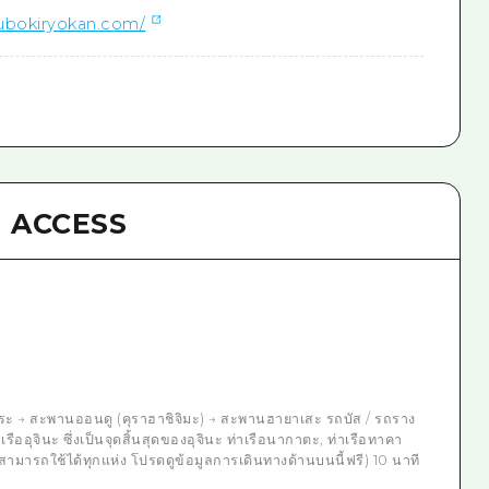
ubokiryokan.com/
ACCESS
เระ → สะพานออนดู (คุราฮาชิจิมะ) → สะพานฮายาเสะ รถบัส / รถราง
ืออุจินะ ซึ่งเป็นจุดสิ้นสุดของอุจินะ ท่าเรือนากาตะ, ท่าเรือทาคา
ชิ (สามารถใช้ได้ทุกแห่ง โปรดดูข้อมูลการเดินทางด้านบนนี้ฟรี) 10 นาที