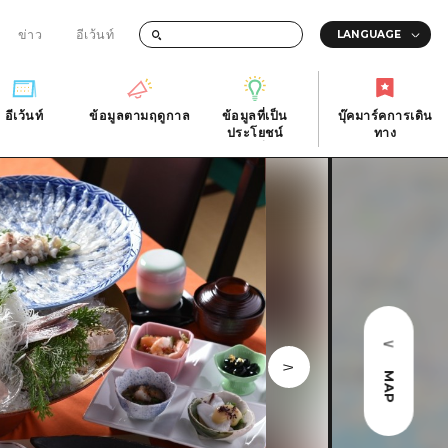
ข่าว
อีเว้นท์
อีเว้นท์
ข้อมูลตามฤดูกาล
ข้อมูลที่เป็น
บุ๊คมาร์คการเดิน
ัติ
อีเว้นท์
ข้อมูลตามฤดูกาล
ประโยชน์
ทาง
ข้อมูลที่เป็น
บุ๊คมาร์คการเดิน
ประโยชน์
ทาง
ิ
คำถามที่พบบ่อย
ดาวน์โหลดรูปภาพ
national
ข้อมูลการขนส่งระหว่างเกิดภัยพิบัติ
MAP