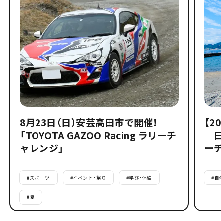
8月23日（日）安芸高田市で開催！
【2
「TOYOTA GAZOO Racing ラリーチ
｜
ャレンジ」
ー
#
スポーツ
#
イベント・祭り
#
学び・体験
#
自
#
夏