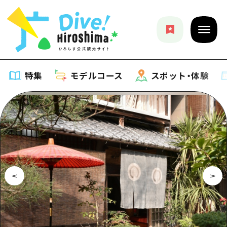
特集
モデルコース
スポット・体験
特集
特集一覧
モデルコース
おすすめ
モデルコース一覧
スポット・体験
アート
Dive! Hiroshima 公式ガイド
スポット・体験一覧
イベント・祭り
イベント
広島もしもトラベル
広島市周辺
グルメ・酒