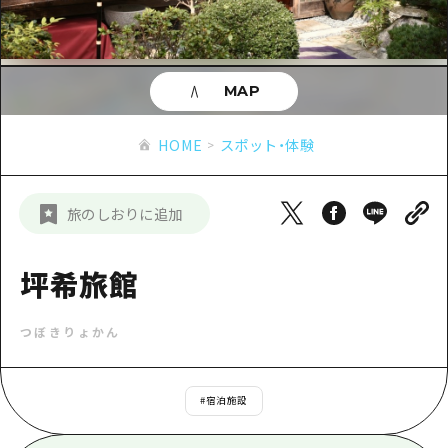
あたらしい非日常
旬情報
安芸
サイクリング
広島市周辺
お役立ち情報
備後
ショッピング
安芸
MAP
備北
スポーツ
お役立ち情報一覧
HOME
備後
HOME
スポット・体験
芸北
ナイトライフ
アクセス
備北
宮島周辺
世界遺産
二次交通まとめ
新着情報
芸北
旅のしおりに追加
山口県東部
学び・体験
施設の混雑状況のお知らせ
宮島周辺
お問い合わせ
愛媛県
定番
坪希旅館
お得な周遊チケット
山口県東部
事業者・学校関係者の皆さま
島根県
歴史・文化
手荷物預かり・配送サービス
弾丸
つぼきりょかん
癒し
広島おもてなしパス
日帰り
自然
HIROSHIMA FREE Wi-Fi
#
宿泊施設
半日
観光案内所