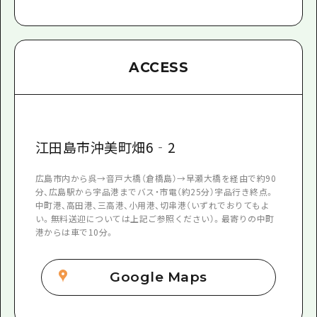
ACCESS
江田島市沖美町畑6‐2
広島市内から呉→音戸大橋（倉橋島）→早瀬大橋を経由で約90
分、広島駅から宇品港までバス・市電（約25分）宇品行き終点。
中町港、高田港、三高港、小用港、切串港（いずれでおりてもよ
い。無料送迎については上記ご参照ください）。最寄りの中町
港からは車で10分。
Google Maps