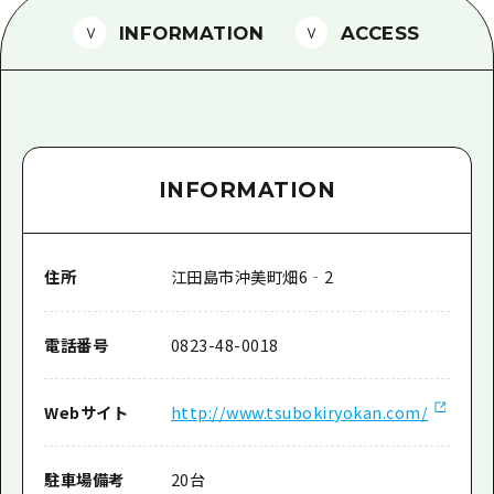
1泊2日
広島県を訪れる外国人旅行者向け情報一
INFORMATION
ACCESS
2泊3日
ボランティアガイド
ユニバーサルツーリズム
ガイドブック
INFORMATION
広島県の魅力を動画でご紹介！
よくあるご質問
住所
江田島市沖美町畑6‐2
メディア掲載情報
フォトダウンロード
電話番号
0823-48-0018
関連リンク
Webサイト
http://www.tsubokiryokan.com/
駐車場備考
20台