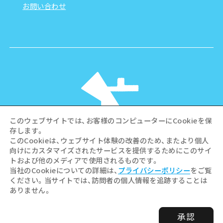
お問い合わせ
このウェブサイトでは、お客様のコンピューターにCookieを保
存します。
このCookieは、ウェブサイト体験の改善のため、またより個人
向けにカスタマイズされたサービスを提供するためにこのサイ
©Hiroshima Tourism Association /
トおよび他のメディアで使用されるものです。
Hiroshima Prefecture / Hiroshima City .
当社のCookieについての詳細は、
プライバシーポリシー
をご覧
All rights reserved
ください。当サイトでは、訪問者の個人情報を追跡することは
ありません。
承認