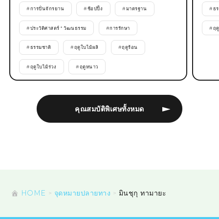
#
การปั่นจักรยาน
#
ช้อปปิ้ง
#
มาตรฐาน
#
ธร
#
ประวัติศาสตร์ * วัฒนธรรม
#
การรักษา
#
ฤด
#
ธรรมชาติ
#
ฤดูใบไม้ผลิ
#
ฤดูร้อน
#
ฤดูใบไม้ร่วง
#
ฤดูหนาว
คุณสมบัติพิเศษทั้งหมด
HOME
จุดหมายปลายทาง
มินชุกุ ทามายะ