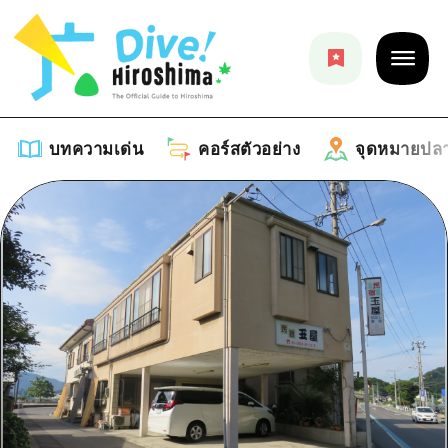
บทความเด่น
คอร์สตัวอย่าง
จุดหมายปล
บทความเด่น
รายการ
คอร์สตัวอย่าง
คำแนะนำ
รายการ
จุดหมายปลายทาง
ศิลปะ
คู่มือ Dive! Hiroshima
รายการ
งานอีเว้นท์ / เทศกาล
อีเว้นท์
ฮิโรชิม่า โมชิ โมชิ ทราเวล
บริเวณรอบเมืองฮิโรชิม่า
อาหารรสเลิศ / สุรา