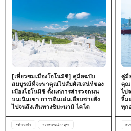
[เที่ยวชมเมืองโอโนมิชิ] คู่มือฉบับ
คู่
สมบูรณ์ที่จะพาคุณไปสัมผัสเสน่ห์ของ
คุณ
เมืองโอโนมิชิ ตั้งแต่การสำรวจถนน
ไปจ
บนเนินเขา การเดินเล่นเลียบชายฝั่ง
ลิ้
ไปจนถึงเส้นทางชิมะนามิ ไคโด
ทุก
#
คำแนะนำ
#
อาหารรสเลิศ * สุรา
#
ปร