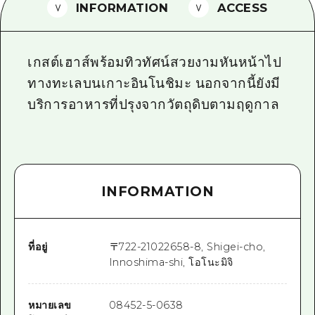
INFORMATION
ACCESS
ไกด์อาสาสมัครไ
วิดีโอฮิโรชิม่า
เกสต์เฮาส์พร้อมทิวทัศน์สวยงามหันหน้าไป
คำถามที่พบบ่อย
ทางทะเลบนเกาะอินโนชิมะ นอกจากนี้ยังมี
บริการอาหารที่ปรุงจากวัตถุดิบตามฤดูกาล
ดาวน์โหลดรูปภาพ
ข้อมูลการขนส่งระหว่างเกิดภัยพิบัติ
INFORMATION
ที่อยู่
〒
722-2102
2658-8, Shigei-cho,
Innoshima-shi, โอโนะมิจิ
หมายเลข
08452-5-0638