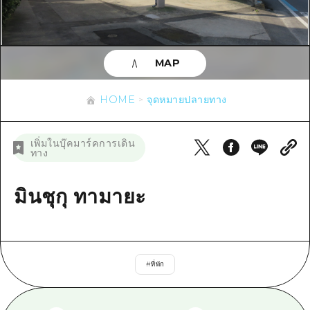
ข้อมูลตามฤดูกาล
บริเวณรอบเมืองฮิโรชิม่า
อากิ
การปั่นจักรยาน
อากิ
บิงโก
ข้อมูลที่เป็นประโยชน์
ช้อปปิ้ง
บิงโก
MAP
บิโฮคุ
กีฬา
รายการ
HOME
บิโฮค
เกโฮคุ
HOME
จุดหมายปลายทาง
สถานบันเทิงยามค่ำคืน
เข้าถึงเข้าถึง
เกโฮค
บริเวณรอบๆ มิยาจิมะ
มรดกโลก
สรุปการจราจรรอง
ข่าว
เพิ่มในบุ๊คมาร์คการเดิน
บริเวณรอบๆ มิยาจิมะ
ทาง
ยามากุจิตะวันออก
ประสบการณ์ / ในการเรียนรู้
ความแออัดของสิ่งอำนวยความสะดวก
ยามากุจิตะวันออก
อีเว้นท์
จังหวัดเอฮิเมะ
มาตรฐาน
มินชุกุ ทามายะ
ตั๋วเที่ยวคุ้มค่าตั๋วเที่ยวคุ้มค่า
ชิมาเนะ
ประวัติศาสตร์ / วัฒนธรรม
บริการรับฝากและจัดส่งสัมภาระ
การรักษา
ฮิโรชิมะโอโมะเตะนะชิ
#
ที่พัก
ธรรมชาติ
ฮิโรชิม่า ฟรี Wi-Fi
TRAVELPAL International