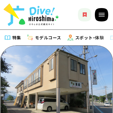
特集
モデルコース
スポット・体験
特集
特集一覧
モデルコース
おすすめ
モデルコース一覧
スポット・体験
アート
Dive! Hiroshima 公式ガイド
スポット・体験一覧
イベント・祭り
イベント
広島もしもトラベル
広島市周辺
グルメ・酒