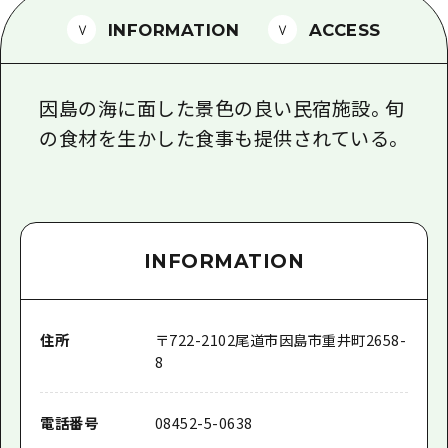
1泊2日
広島県を訪れる外国人旅行者向け情報一
INFORMATION
ACCESS
2泊3日
ボランティアガイド
因島の海に面した景色の良い民宿施設。旬
ユニバーサルツーリズム
の食材を生かした食事も提供されている。
ガイドブック
広島県の魅力を動画でご紹介！
よくあるご質問
INFORMATION
メディア掲載情報
フォトダウンロード
住所
〒
722-2102
尾道市因島市重井町2658-
関連リンク
8
電話番号
08452-5-0638