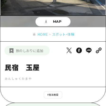
あたらしい非日常
旬情報
安芸
サイクリング
広島市周辺
お役立ち情報
備後
ショッピング
安芸
MAP
備北
スポーツ
お役立ち情報一覧
HOME
備後
HOME
スポット・体験
芸北
ナイトライフ
アクセス
備北
宮島周辺
世界遺産
二次交通まとめ
新着情報
芸北
旅のしおりに追加
山口県東部
学び・体験
施設の混雑状況のお知らせ
宮島周辺
お問い合わせ
愛媛県
定番
民宿 玉屋
お得な周遊チケット
山口県東部
事業者・学校関係者の皆さま
島根県
歴史・文化
手荷物預かり・配送サービス
弾丸
みんしゅくたまや
癒し
広島おもてなしパス
日帰り
自然
HIROSHIMA FREE Wi-Fi
#
宿泊施設
半日
観光案内所