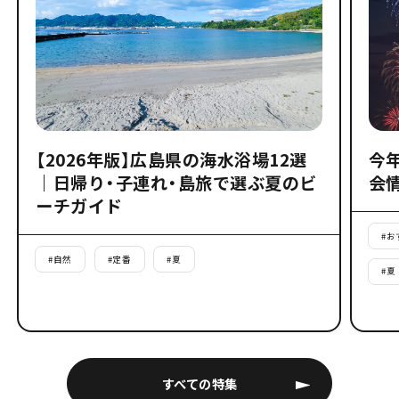
【2026年版】広島県の海水浴場12選
今
｜日帰り・子連れ・島旅で選ぶ夏のビ
会
ーチガイド
#
お
#
自然
#
定番
#
夏
#
夏
すべての特集