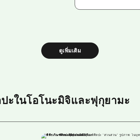
ดูเพิ่มเติม
ศิลปะในโอโนะมิจิและฟุกุยามะ