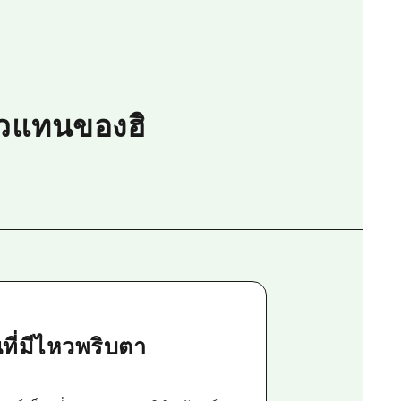
ตัวแทนของฮิ
นที่มีไหวพริบตา