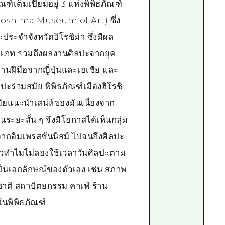
ัณฑ์เต็มเปี่ยมอยู่ 3 แห่งพิพิธภัณฑ์
Hiroshima Museum of Art) ซึ่ง
ะประจำจังหวัดฮิโรชิม่า ซึ่งมีผล
ภท รวมถึงผลงานศิลปะจากยุค
นฝีมือจากญี่ปุ่นและเอเชีย และ
ลปะร่วมสมัย พิพิธภัณฑ์เมืองฮิโรชิ
ัยแนะนำเสน่ห์ของมันเนื่องจาก
นระยะสั้น ๆ จึงมีโอกาสได้เห็นกลุ่ม
จากอิมเพรสชันนิสม์ ไปจนถึงศิลปะ
ียวทำไมไม่ลองใช้เวลาวันศิลปะตาม
่เป็นเอกลักษณ์ของตัวเอง เช่น สภาพ
ติ สถาปัตยกรรม คาเฟ่ ร้าน
นพิพิธภัณฑ์