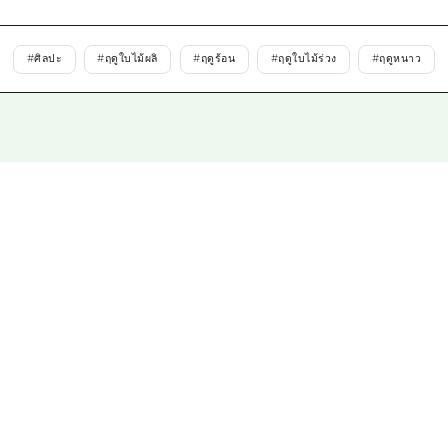
ยามากุจิตะวันออก
จังหวัดเอฮิเมะ
#
ศิลปะ
#
ฤดูใบไม้ผลิ
#
ฤดูร้อน
#
ฤดูใบไม้ร่วง
#
ฤดูหนาว
ชิมาเนะ