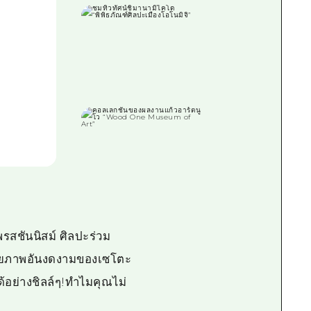
รสชันนิสม์ ศิลปะร่วม
ศนียภาพอันงดงามของเซโตะ
้อย่างชิลล์ๆ!ทำไมคุณไม่