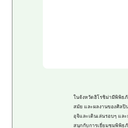
ในจังหวัดฮิโรชิม่ามีพิพ
สมัย และผลงานของศิลปิน
อุจิและเดินเล่นรอบๆ และ
สนุกกับการเยี่ยมชมพิพิ