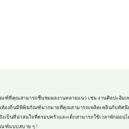
ิธภัณฑ์ที่คุณสามารถชื่นชมผลงานหลายแนว เช่น งานศิลปะอิมเพ
ท้องถิ่นมีพิพิธภัณฑ์มากมายที่คุณสามารถเพลิดเพลินกับทั
ยังเป็นที่น่าสนใจที่ครอบครัวและเด็กสามารถใช้เวลาพักผ่อนได
ธภัณฑ์แบบสบาย ๆ?