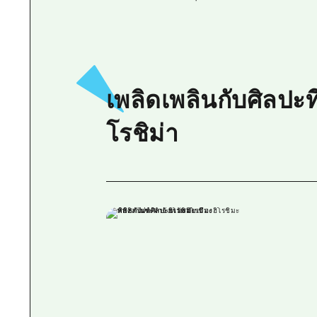
เพลิดเพลินกับศิลปะท
โรชิม่า