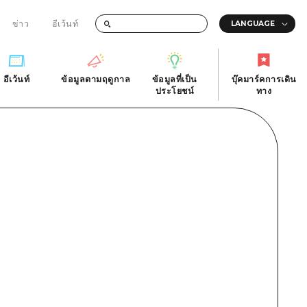
ข่าว
อีเว้นท์
อีเว้นท์
ข้อมูลตามฤดูกาล
ข้อมูลที่เป็น
บุ๊คมาร์คการเดิน
ัติ
อีเว้นท์
ข้อมูลตามฤดูกาล
ประโยชน์
ทาง
ข้อมูลที่เป็น
บุ๊คมาร์คการเดิน
ประโยชน์
ทาง
ิ
คำถามที่พบบ่อย
ดาวน์โหลดรูปภาพ
national
ข้อมูลการขนส่งระหว่างเกิดภัยพิบัติ