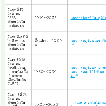
วันพุธที่ 13
สิงหาคม
2558
20:10～20:35
เทศกาลฮิกาชิโนะสุมิโย
※ยกเลิกใน
กรณีฝนตก
วันพฤหัสบดีที่
เทศกาลฤดูร้อนโอซากิค
14 สิงหาคม
ตั้งแต่เวลา 20:00
※ยกเลิกใน
น.
กรณีฝนตก
วันศุกร์ที่ 15
สิงหาคม
เทศกาลฤดูร้อนฟุกุยาม
*กรณีสภาพ
เทศกาลดอกไม้ไฟริมแม่
อากาศไม่เอื้อ
19:30～20:30
อำนวยจะ
ดะ
เลื่อนวันเป็น
วันที่ 17
วันเสาร์ที่ 23
สิงหาคม
การแสดงดอกไม้ไฟเทศ
※ยกเลิกใน
20:00～20:30