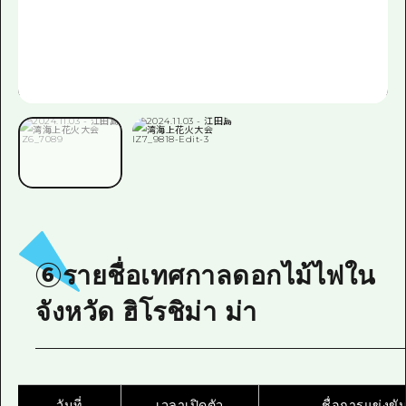
⑥รายชื่อเทศกาลดอกไม้ไฟใน
จังหวัด ฮิโรชิม่า ม่า
วันที่
เวลาเปิดตัว
ชื่อการแข่งขั