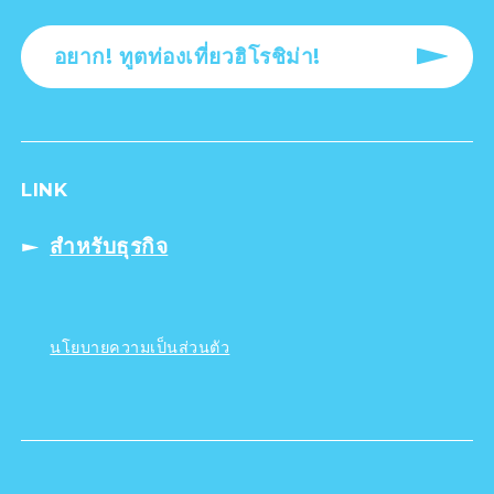
อยาก! ทูตท่องเที่ยวฮิโรชิม่า!
LINK
สำหรับธุรกิจ
นโยบายความเป็นส่วนตัว