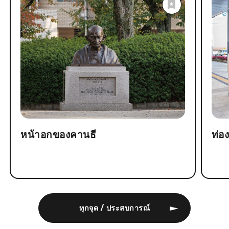
หน้าอกของคานธี
ท่อง
ทุกจุด / ประสบการณ์