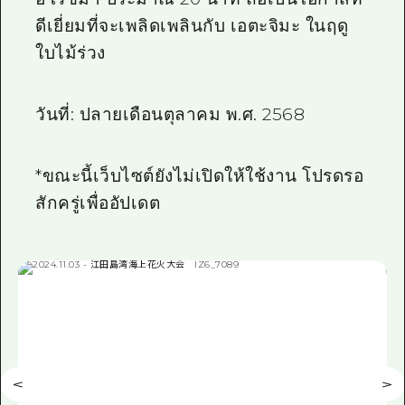
ดีเยี่ยมที่จะเพลิดเพลินกับ เอตะจิมะ ในฤดู
ใบไม้ร่วง
วันที่: ปลายเดือนตุลาคม พ.ศ. 2568
*ขณะนี้เว็บไซต์ยังไม่เปิดให้ใช้งาน โปรดรอ
สักครู่เพื่ออัปเดต