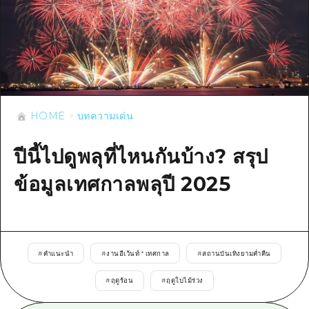
ข้อมูลตามฤดูกาล
บริเวณรอบเมืองฮิโรชิม่า
อากิ
การปั่นจักรยาน
อากิ
บิงโก
ข้อมูลที่เป็นประโยชน์
ช้อปปิ้ง
บิงโก
บิโฮคุ
กีฬา
รายการ
HOME
บิโฮค
เกโฮคุ
สถานบันเทิงยามค่ำคืน
เข้าถึงเข้าถึง
HOME
บทความเด่น
เกโฮค
บริเวณรอบๆ มิยาจิมะ
มรดกโลก
สรุปการจราจรรอง
ข่าว
บริเวณรอบๆ มิยาจิมะ
ปีนี้ไปดูพลุที่ไหนกันบ้าง? สรุป
ยามากุจิตะวันออก
ประสบการณ์ / ในการเรียนรู้
ความแออัดของสิ่งอำนวยความสะดวก
ยามากุจิตะวันออก
อีเว้นท์
ข้อมูลเทศกาลพลุปี 2025
จังหวัดเอฮิเมะ
มาตรฐาน
ตั๋วเที่ยวคุ้มค่าตั๋วเที่ยวคุ้มค่า
ชิมาเนะ
ประวัติศาสตร์ / วัฒนธรรม
บริการรับฝากและจัดส่งสัมภาระ
การรักษา
ฮิโรชิมะโอโมะเตะนะชิ
#
คำแนะนำ
#
งานอีเว้นท์ * เทศกาล
#
สถานบันเทิงยามค่ำคืน
ธรรมชาติ
ฮิโรชิม่า ฟรี Wi-Fi
#
ฤดูร้อน
#
ฤดูใบไม้ร่วง
TRAVELPAL International