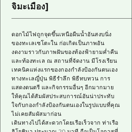
จิมะเมือง]
ดอกไม้ไฟถูกจุดขึ้นเหนือผืนน้ำอันสงบนิ่ง
ของทะเลเซโตะใน ก่อเกิดเป็นภาพอัน
งดงามราวกับภาพฝันของท้องฟ้ายามค่ำคืน
และท้องทะเล ณ สถานที่จัดงาน มีโรงเรียน
เทคนิคแห่งแรกของกองกำลังป้องกันตนเอง
ทางทะเลญี่ปุ่น พิธีรำลึก พิธีทบทวน การ
แสดงดนตรี และกิจกรรมอื่นๆ อีกมากมาย
ให้คุณได้สัมผัสประสบการณ์อันน่าประทับ
ใจกับกองกำลังป้องกันตนเองในรูปแบบที่คุณ
ไม่เคยสัมผัสมาก่อน
เดินทางไปได้สะดวกโดยเรือเร็วจาก ท่าเรือ
ฮิโรชิมา ประมาณ 20 นาที ถือเป็นโอกาสที่