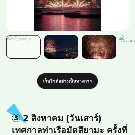
เว็บไซต์อย่างเป็นทางการ
③ 2 สิงหาคม (วันเสาร์)
เทศกาลท่าเรือมัตสึยามะ ครั้งที่