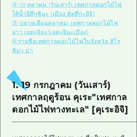
④ 18 ตุลาคม (วันเสาร์) เทศกาลดอกไม้ไฟ
ใต้น้ำอิสึกุชิมะ [เมือง ฮัตสึกะอิจิ]
⑤ ปลายเดือนตุลาคม: เทศกาลดอกไม้ไฟ
อ่าว เอตะจิมะ[เอตะจิมะเมือง]
⑥รายชื่อเทศกาลดอกไม้ไฟในจังหวัด ฮิโร
ชิม่า ม่า
1. 19 กรกฎาคม (วันเสาร์)
เทศกาลฤดูร้อน คุเระ"เทศกาล
ดอกไม้ไฟทางทะเล" [คุเระอิจิ]