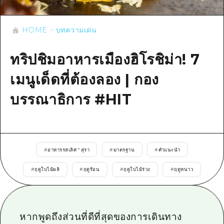
ข้อมูลตามฤดูกาล
บริเวณรอบเมืองฮิโรชิม่า
อากิ
การปั่นจักรยาน
อากิ
HOME
บทความเด่น
บิงโก
ข้อมูลที่เป็นประโยชน์
ช้อปปิ้ง
บิงโก
บิโฮคุ
ทริปชิมอาหารเมืองฮิโรชิม่า! 7
กีฬา
รายการ
HOME
บิโฮค
เกโฮคุ
เมนูเด็ดที่ต้องลอง | กอง
สถานบันเทิงยามค่ำคืน
เข้าถึงเข้าถึง
เกโฮค
บริเวณรอบๆ มิยาจิมะ
บรรณาธิการ #HIT
มรดกโลก
สรุปการจราจรรอง
ข่าว
บริเวณรอบๆ มิยาจิมะ
ยามากุจิตะวันออก
ประสบการณ์ / ในการเรียนรู้
ความแออัดของสิ่งอำนวยความสะดวก
ยามากุจิตะวันออก
อีเว้นท์
จังหวัดเอฮิเมะ
มาตรฐาน
ตั๋วเที่ยวคุ้มค่าตั๋วเที่ยวคุ้มค่า
#
อาหารรสเลิศ * สุรา
#
มาตรฐาน
#
คำแนะนำ
ชิมาเนะ
ประวัติศาสตร์ / วัฒนธรรม
บริการรับฝากและจัดส่งสัมภาระ
#
ฤดูใบไม้ผลิ
#
ฤดูร้อน
#
ฤดูใบไม้ร่วง
#
ฤดูหนาว
การรักษา
ฮิโรชิมะโอโมะเตะนะชิ
ธรรมชาติ
ฮิโรชิม่า ฟรี Wi-Fi
หากพูดถึงส่วนที่ดีที่สุดของการเดินทาง
TRAVELPAL International