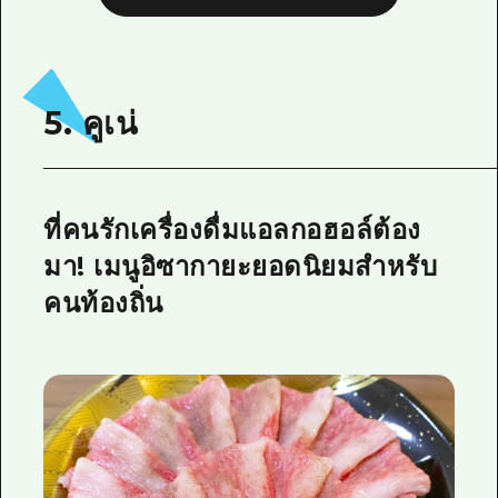
5. คูเน่
ที่คนรักเครื่องดื่มแอลกอฮอล์ต้อง
มา! เมนูอิซากายะยอดนิยมสำหรับ
คนท้องถิ่น