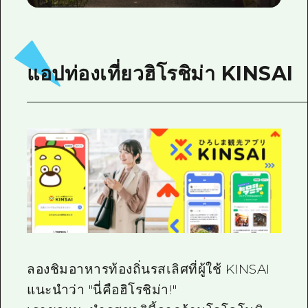
แอปท่องเที่ยวฮิโรชิม่า KINSAI
ลองชิมอาหารท้องถิ่นรสเลิศที่ผู้ใช้ KINSAI
แนะนำว่า "นี่คือฮิโรชิม่า!"