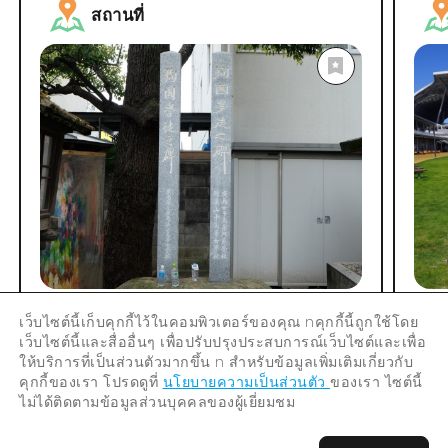
สถานที่
อนุสาวรีย์ผู้เสียสละของโรงเรียนสตรี
สวน
เว็บไซต์นี้เก็บคุกกี้ไว้ในคอมพิวเตอร์ของคุณ nคุกกี้นี้ถูกใช้โดย
เว็บไซต์นี้และสื่ออื่นๆ เพื่อปรับปรุงประสบการณ์เว็บไซต์และเพื่อ
อุดมศึกษาฮิโรชิมะและโรงเรียนมัธยม
ให้บริการที่เป็นส่วนตัวมากขึ้น n สำหรับข้อมูลเพิ่มเติมเกี่ยวกับ
หญิงยามานากะที่อยู่โรงเรียนเดียวกัน
คุกกี้ของเรา โปรดดูที่
นโยบายความเป็นส่วนตัว
ของเรา ไซต์นี้
ไม่ได้ติดตามข้อมูลส่วนบุคคลของผู้เยี่ยมชม