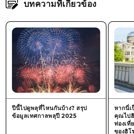
บทความที่เกี่ยวข้อง
ปีนี้ไปดูพลุที่ไหนกันบ้าง? สรุป
หากนี่เ
ข้อมูลเทศกาลพลุปี 2025
คุณไปฮิโ
ท่องเที
ของฮิโร