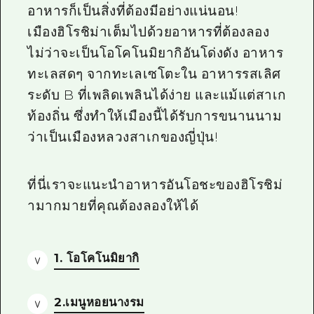
อาหารก็เป็นสิ่งที่ต้องมีอย่างแน่นอน!
ไกด์อาสาสมัครไ
เมืองฮิโรชิม่าเต็มไปด้วยอาหารที่ต้องลอง
วิดีโอฮิโรชิม่า
ไม่ว่าจะเป็นโอโคโนมิยากิอันโด่งดัง อาหาร
ทะเลสดๆ จากทะเลเซโตะใน อาหารรสเลิศ
คำถามที่พบบ่อย
ระดับ
B
ที่เพลิดเพลินได้ง่าย และแม้แต่สาเก
ดาวน์โหลดรูปภาพ
ท้องถิ่น ซึ่งทำให้เมืองนี้ได้รับการขนานนาม
ข้อมูลการขนส่งระหว่างเกิดภัยพิบัติ
ว่าเป็นเมืองหลวงสาเกของญี่ปุ่น!
ที่นี่เราจะแนะนำอาหารอันโอชะของฮิโรชิม่
ามากมายที่คุณต้องลองให้ได้
1. โอโคโนมิยากิ
2.เมนูหอยนางรม