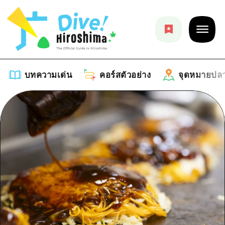
บทความเด่น
คอร์สตัวอย่าง
จุดหมายปล
บทความเด่น
รายการ
คอร์สตัวอย่าง
คำแนะนำ
รายการ
จุดหมายปลายทาง
ศิลปะ
คู่มือ Dive! Hiroshima
รายการ
งานอีเว้นท์ / เทศกาล
อีเว้นท์
ฮิโรชิม่า โมชิ โมชิ ทราเวล
บริเวณรอบเมืองฮิโรชิม่า
อาหารรสเลิศ / สุรา