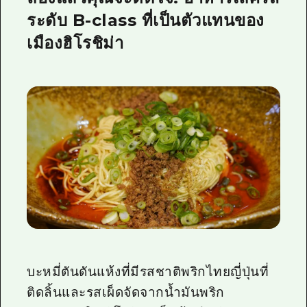
ระดับ B-class ที่เป็นตัวแทนของ
เมืองฮิโรชิม่า
บะหมี่ตันดันแห้งที่มีรสชาติพริกไทยญี่ปุ่นที่
ติดลิ้นและรสเผ็ดจัดจากน้ำมันพริก