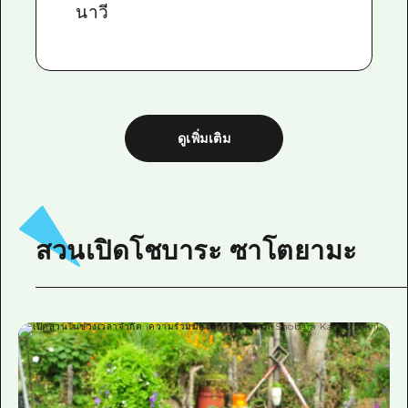
นาวี
ดูเพิ่มเติม
สวนเปิดโชบาระ ซาโตยามะ