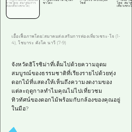
ไกด์อาสาสมัครไ
วิดีโอฮิโรชิม่า
คำถามที่พบบ่อย
เอื้อเฟื้อภาพโดย：สมาคมส่งเสริมการท่องเที่ยวเซระ-โจ (1-
4), โชบาระ คังโค นาวี (7-9)
ดาวน์โหลดรูปภาพ
ข้อมูลการขนส่งระหว่างเกิดภัยพิบัติ
จังหวัดฮิโรชิม่าที่เต็มไปด้วยความอุดม
สมบูรณ์ของธรรมชาติที่เรียงรายไปด้วยทุ่ง
ดอกไม้ที่แสดงให้เห็นถึงความงดงามของ
แต่ละฤดูกาลทำไมคุณไม่ไปเที่ยวชม
ทิวทัศน์ของดอกไม้พร้อมกับกล้องของคุณอยู่
ในมือ?