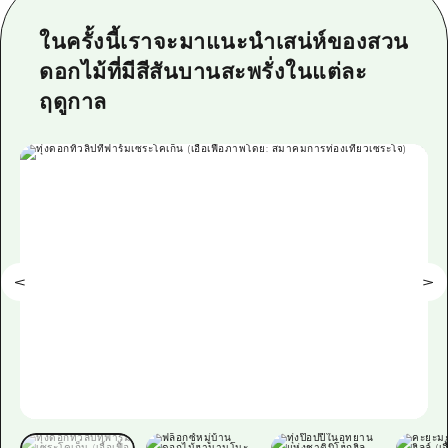
ข้อมูลตามฤดูกาล
บริเวณรอบเมืองฮิโรชิม่า
อากิ
การปั่นจักรยาน
ในครั้งนี้เราจะมาแนะนำเสน่ห์ของสวน
อากิ
บิงโก
ข้อมูลที่เป็นประโยชน์
ดอกไม้ที่มีสีสันบานสะพรั่งในแต่ละ
ช้อปปิ้ง
บิงโก
ฤดูกาล
บิโฮคุ
กีฬา
รายการ
HOME
บิโฮค
เกโฮคุ
สถานบันเทิงยามค่ำคืน
เข้าถึงเข้าถึง
เกโฮค
บริเวณรอบๆ มิยาจิมะ
มรดกโลก
สรุปการจราจรรอง
ข่าว
บริเวณรอบๆ มิยาจิมะ
ยามากุจิตะวันออก
ประสบการณ์ / ในการเรียนรู้
ความแออัดของสิ่งอำนวยความสะดวก
ยามากุจิตะวันออก
อีเว้นท์
จังหวัดเอฮิเมะ
มาตรฐาน
ตั๋วเที่ยวคุ้มค่าตั๋วเที่ยวคุ้มค่า
ชิมาเนะ
ประวัติศาสตร์ / วัฒนธรรม
บริการรับฝากและจัดส่งสัมภาระ
การรักษา
ฮิโรชิมะโอโมะเตะนะชิ
ธรรมชาติ
ฮิโรชิม่า ฟรี Wi-Fi
TRAVELPAL International