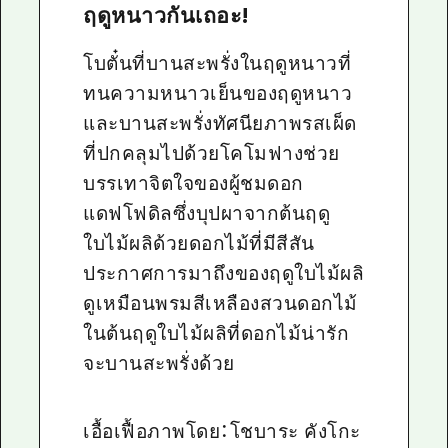
ฤดูหนาวกันเถอะ!
โบตั๋นที่บานสะพรั่งในฤดูหนาวที่
ทนความหนาวเย็นของฤดูหนาว
และบานสะพรั่งทัศนียภาพรสเผ็ด
ที่ปกคลุมไปด้วยโคโมฟางช่วย
บรรเทาจิตใจของผู้ชมดอก
แดฟโฟดิลซึ่งบุปผาจากต้นฤดู
ใบไม้ผลิด้วยดอกไม้ที่มีสีสัน
ประกาศการมาถึงของฤดูใบไม้ผลิ
ดูเหมือนพรมสีเหลืองสวนดอกไม้
ในต้นฤดูใบไม้ผลิที่ดอกไม้น่ารัก
จะบานสะพรั่งด้วย
เอื้อเฟื้อภาพโดย：โชบาระ คังโกะ