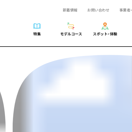
新着情報
お問い合わせ
事業者
一覧
サイクリング
広島おもてなしパス
スポット・体験一覧
学び・体験
広島市周辺
弾丸
広島市周辺
ガイドブック
shima 公式ガイド
ショッピング
HIROSHIMA FREE Wi-Fi
定番
安芸
日帰り
安芸
広島県の魅力を動
特集
モデルコース
スポット・体験
ラベル
スポーツ
観光案内所
歴史・文化
備後
半日
備後
よくあるご質問
特集
モデルコース
スポット・体験
日常
ナイトライフ
広島県を訪れる外国人旅行者向け情報一覧
癒し
備北
1泊2日
備北
メディア掲載情報
世界遺産
ボランティアガイド
自然
芸北
2泊3日
芸北
フォトダウンロー
覧
モデルコース一覧
お役立ち情報一覧
サイクリング
スポット・体験一覧
学び・体験
広島市周辺
広島おもてなしパス
弾丸
広
ユニバーサルツーリズム
宮島周辺
宮島周辺
関連リンク
め
Dive! Hiroshima 公式ガイド
アクセス
ショッピング
定番
安芸
HIROSHIMA FREE Wi-Fi
日帰
安
山口県東部
山口県東部
広島もしもトラベル
二次交通まとめ
スポーツ
歴史・文化
備後
観光案内所
半日
備
愛媛県
ト・祭り
あたらしい非日常
施設の混雑状況のお知らせ
ナイトライフ
癒し
備北
広島県を訪れる外国人旅行
1泊
備
島根県
・酒
お得な周遊チケット
世界遺産
自然
芸北
ボランティアガイド
2泊
芸
手荷物預かり・配送サービス
宮島周辺
ユニバーサルツーリズム
宮
山口県東部
山
愛