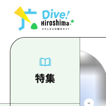
お役立ち情報一覧
特集一覧
モデルコース
アクセス
おすすめ
Dive! Hiro
二次交通まとめ
アート
広島もしもト
施設の混雑状況のお知らせ
イベント・祭り
あたらしい非
お得な周遊チケット
グルメ・酒
特集一
手荷物預かり・配送サービス
おすす
アート
特集
イベン
グルメ