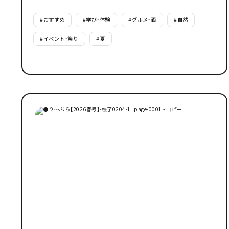
#
おすすめ
#
学び・体験
#
グルメ・酒
#
自然
#
イベント・祭り
#
夏