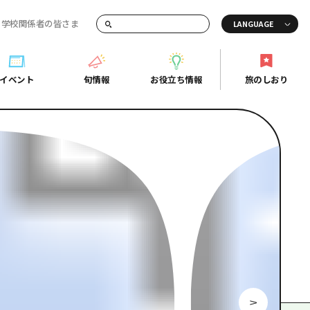
・学校関係者の皆さま
画でご紹介！
イベント
旬情報
お役立ち情報
旅のしおり
イベント
旬情報
お役立ち情報
旅のしおり
ド
島市周辺
ガイドブック
り
芸
広島県の魅力を動画でご紹介！
後
よくあるご質問
者向け情報一覧
2日
北
メディア掲載情報
3日
北
フォトダウンロード
島周辺
関連リンク
口県東部
媛県