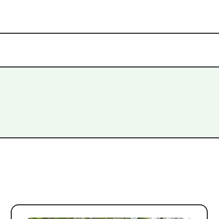
#
アート
#
イベント・祭り
#
グルメ・酒
#
サイクリング
#
ショッピン
文化
#
癒し
#
自然
検索する