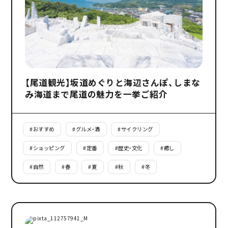
【尾道観光】坂道めぐりと海辺さんぽ、しまな
み海道まで尾道の魅力を一挙ご紹介
#
おすすめ
#
グルメ・酒
#
サイクリング
#
ショッピング
#
定番
#
歴史・文化
#
癒し
#
自然
#
春
#
夏
#
秋
#
冬