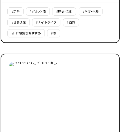
#
定番
#
グルメ・酒
#
歴史・文化
#
学び・体験
#
世界遺産
#
ナイトライフ
#
自然
#
HIT編集部おすすめ
#
春