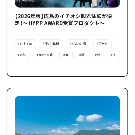
【2026年版】広島のイチオシ観光体験が決
定！～HYPP AWARD受賞プロダクト～
#
おすすめ
#
学び・体験
#
グルメ・酒
#
アート
#
自然
#
歴史・文化
#
春
#
夏
#
秋
#
冬