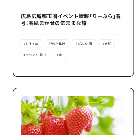
広島広域都市圏イベント情報「りーぶら」春
号：春風まかせの気ままな旅
#
おすすめ
#
学び・体験
#
グルメ・酒
#
自然
#
イベント・祭り
#
春