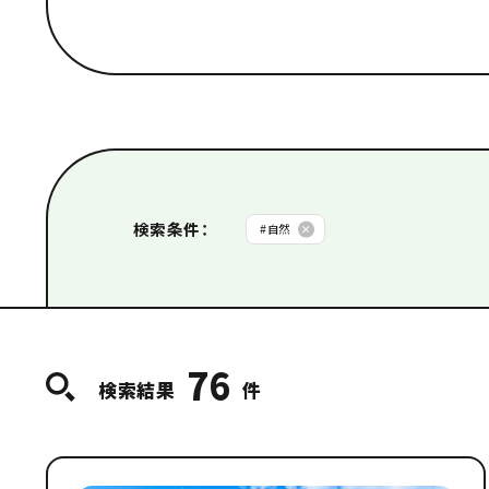
カテゴリから探す
#
HIT編集部おすすめ
#
音楽
#
おすすめ
#
世界遺産
#
学び・体験
#
定番
#
歴史・
季節から探す
検索条件
：
#
自然
春
夏
秋
冬
76
検索結果
件