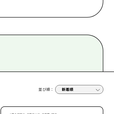
グ
#
スポーツ
#
ナイトライフ
並び順
：
条件を削除