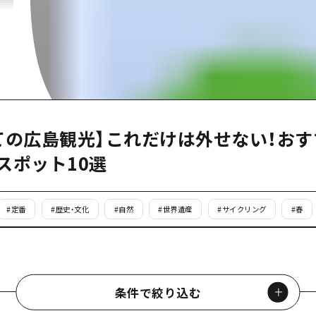
島
ての広島観光】これだけは外せない！おす
スポット10選
#
定番
#
歴史・文化
#
自然
#
世界遺産
#
サイクリング
#
春
条件で絞り込む