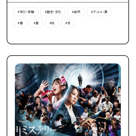
#
学び・体験
#
歴史・文化
#
自然
#
グルメ・酒
#
春
#
夏
#
秋
#
冬