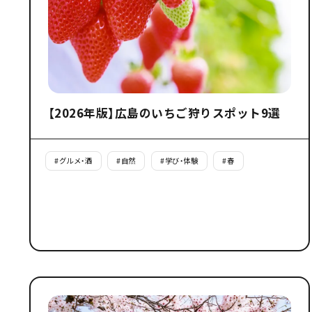
【2026年版】広島のいちご狩りスポット9選
#
グルメ・酒
#
自然
#
学び・体験
#
春