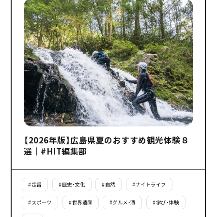
【2026年版】広島県夏のおすすめ観光体験８
選｜#HIT編集部
#
定番
#
歴史・文化
#
自然
#
ナイトライフ
#
スポーツ
#
世界遺産
#
グルメ・酒
#
学び・体験