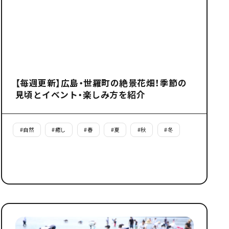
【毎週更新】広島・世羅町の絶景花畑！季節の
見頃とイベント・楽しみ方を紹介
#
自然
#
癒し
#
春
#
夏
#
秋
#
冬