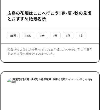
広島の花畑はここへ行こう！春・夏・秋の見頃
とおすすめ絶景名所
#
自然
#
癒し
#
春
#
夏
#
秋
#
冬
四季折々の美しさを見せてくれる花畑。カメラを片手に花景色
をめぐる旅へ出かけてみませんか。