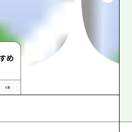
根県
すめ
#
夏
#
秋
#
冬