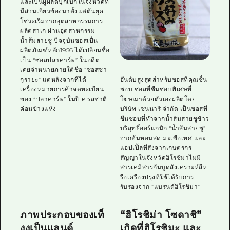
และเป็นผู้ผลิตบุกเบิกในจังหวัดที่
มีส่วนเกี่ยวข้องมาตั้งแต่ต้นยุค
โชวะเริ่มจากอุตสาหกรรมการ
ผลิตสาเก ผ่านอุตสาหกรรม
น้ำส้มสายชู ปัจจุบันซอสเป็น
ผลิตภัณฑ์หลัก1956 ได้เปลี่ยนชื่อ
เป็น “ซอสปลาคาร์พ” ในอดีต
เคยจำหน่ายภายใต้ชื่อ “ซอสซา
อันดับสูงสุดสำหรับซอสที่คุณชื่น
กุรายะ” แต่หลังจากที่ได้
ชอบ!ซอสที่ชื่นชอบพิเศษที่
เครื่องหมายการค้าจดทะเบียน
โฆษณาด้วยตัวเองผลิตโดย
ของ “ปลาคาร์พ” ในปี ค.รสชาติ
บริษัท เซนนาริ จำกัด เป็นซอสที่
ค่อนข้างแห้ง
ชื่นชอบที่ทำจากน้ำส้มสายชูข้าว
บริสุทธิ์ออร์แกนิก “น้ำส้มสายชู”
จากต้นหอมสด มะเขือเทศ และ
แอปเปิ้ลที่สั่งจากเกษตรกร
สัญญาในจังหวัดฮิโรชิม่าไม่มี
สารเคมีสารกันบูดสังเคราะห์สีห
รือเครื่องปรุงที่ใช้ได้รับการ
รับรองจาก “แบรนด์ฮิโรชิม่า”
ภาพประกอบของเท็
“ฮิโรชิม่า โซดาชิ”
งงูเป็นแลนด์
เกิดที่ฮิโรชิมะ และ