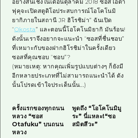
อย่างสิ้นเชิงในเดือนตุลาคม 2018 ซอสโอตา
ไกด์อาสาสมัครไ
ฟุคุจะเปิดสตูดิโอประสบการณ์โอโคโนมิ
ยากิภายในสถานี JR ฮิโรชิม่า” ฉันเปิด
วิดีโอฮิโรชิม่า
“
Okosta
” และตอนนี้โอโคโนมิยากิ มันร้อน!
คำถามที่พบบ่อย
ดังนั้นเราจึงอยากจะแนะนำ “ซอสที่ชื่นชอบ”
ดาวน์โหลดรูปภาพ
ที่เหมาะกับของฝากฮิโรชิม่าในครั้งเดียว
ซอสที่คุณชอบ “ชอบ”?
ข้อมูลการขนส่งระหว่างเกิดภัยพิบัติ
(หมายเหตุ: หากคุณเพิ่มรูปแบบต่างๆ ก็ยังมี
อีกหลายประเภทที่ไม่สามารถแนะนำได้ ดัง
นั้นโปรดเข้าใจประเด็นนั้น...)
ครั้งแรกของทุกถนน
พูดถึง “โอโคโนมิมู
หลวง “ซอส
ระ” นี่แหละ!“ซอ
Otafuku” บนถนน
สมิตสึวะ”
หลวง