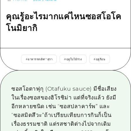
ข้อมูลตามฤดูกาล
บริเวณรอบเมืองฮิโรชิม่า
อากิ
การปั่นจักรยาน
คุณรู้อะไรมากแค่ไหนซอสโอโค
อากิ
บิงโก
ข้อมูลที่เป็นประโยชน์
ช้อปปิ้ง
โนมิยากิ
บิงโก
บิโฮคุ
กีฬา
รายการ
HOME
บิโฮค
เกโฮคุ
สถานบันเทิงยามค่ำคืน
เข้าถึงเข้าถึง
เกโฮค
บริเวณรอบๆ มิยาจิมะ
มรดกโลก
สรุปการจราจรรอง
ข่าว
#
อาหารรสเลิศ * สุรา
#
ฤดูใบไม้ร่วง
#
ฤดูร้อน
บริเวณรอบๆ มิยาจิมะ
ยามากุจิตะวันออก
ประสบการณ์ / ในการเรียนรู้
ความแออัดของสิ่งอำนวยความสะดวก
ยามากุจิตะวันออก
อีเว้นท์
จังหวัดเอฮิเมะ
มาตรฐาน
ตั๋วเที่ยวคุ้มค่าตั๋วเที่ยวคุ้มค่า
ซอสโอตาฟุกุ (Otafuku sauce) มีชื่อเสียง
ชิมาเนะ
ประวัติศาสตร์ / วัฒนธรรม
บริการรับฝากและจัดส่งสัมภาระ
ในเรื่องซอสของฮิโรชิม่า แต่ที่จริงแล้ว ยังมี
การรักษา
ฮิโรชิมะโอโมะเตะนะชิ
อีกหลายชนิด เช่น “ซอสปลาคาร์พ” และ
“ซอสมิตสึวะ”ถ้าเปรียบเทียบการกินก็เป็น
ธรรมชาติ
ฮิโรชิม่า ฟรี Wi-Fi
เรื่องธรรมชาติ แต่รสชาติต่างไปจากเดิม
TRAVELPAL International