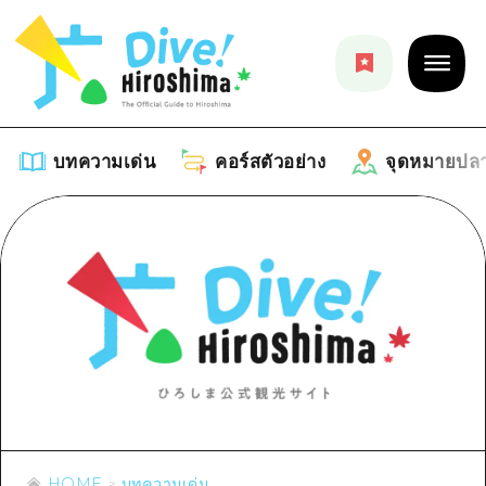
บทความเด่น
คอร์สตัวอย่าง
จุดหมายปล
บทความเด่น
รายการ
คอร์สตัวอย่าง
คำแนะนำ
รายการ
จุดหมายปลายทาง
ศิลปะ
คู่มือ Dive! Hiroshima
รายการ
งานอีเว้นท์ / เทศกาล
อีเว้นท์
ฮิโรชิม่า โมชิ โมชิ ทราเวล
บริเวณรอบเมืองฮิโรชิม่า
อาหารรสเลิศ / สุรา
HOME
บทความเด่น