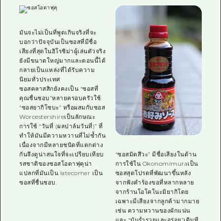
มันจะไม่เป็นที่พูดเกินจริงที่จะ
บอกว่าปัจจุบันเป็นซอสที่มีชื่อ
เสียงที่สุดในฮิโรชิม่าผู้เล่นตัวจริง
ยังมีขนาดใหญ่มากและตอนนี้ได้
กลายเป็นแหล่งที่ได้รับความ
นิยมทั่วประเทศ
ซอสคลาสสิกยังคงเป็น “ซอสที่
คุณชื่นชอบ”หลายครอบครัวใช้
“ซอสยากิโซบะ” หรือผสมกับซอส
Worcestershireเป็นลักษณะ
การใช้ “วันที่ (ผลปาล์มวันที่)” ที่
ทำให้มันมีความหวานที่ไม่ซ้ำกัน
เนื่องจากมีหลายชนิดที่แตกต่าง
“ซอสมิตสึวะ” มีชื่อเสียงในด้าน
กันจึงดูน่าสนใจที่จะเปรียบเทียบ
การใช้ใน Okonomimuraเป็น
รสชาติของซอสโอตาฟุคุน่า
ซอสสุดโปรดที่พัฒนาขึ้นหลัง
แปลกที่มันเป็น latecomer เป็น
จากฟังคำร้องขอที่หลากหลาย
ซอสที่ชื่นชอบ.
จากร้านโอโคโนะมิยากิโดย
เฉพาะมีเสียงจากลูกค้ามากมาย
เช่น ความหวานของผักแน่น
และ “มันร่ำรวยและอร่อย”เดิมที