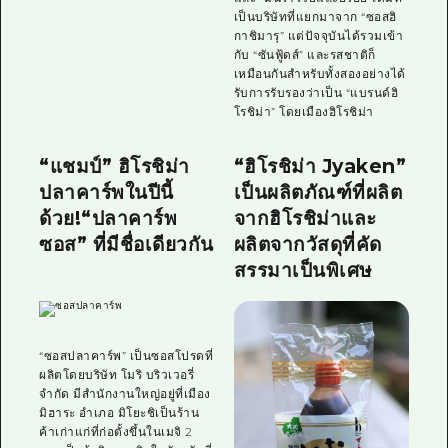
เป็นบริษัทที่แยกมาจาก “ซอสฮิ
กาชิมารุ” แต่ปัจจุบันได้รวมเข้า
กับ “ซันฟู้ดส์” และรสชาติก็
เหมือนกันสำหรับทั้งสองอย่างได้
รับการรับรองว่าเป็น “แบรนด์ฮิ
โรชิม่า” โดยเมืองฮิโรชิม่า
“แชมป์” ฮิโรชิม่า
“ฮิโรชิม่า Jyaken”
ปลาคาร์พในปีนี้
เป็นผลิตภัณฑ์ที่ผลิต
ด้วย!“ปลาคาร์พ
จากฮิโรชิม่าและ
ซอส” ที่มีชื่อเดียวกัน
ผลิตจากวัสดุที่คัด
สรรมาเป็นพิเศษ
“ซอสปลาคาร์พ” เป็นซอสโปรดที่
ผลิตโดยบริษัท โมริ บริวเวอรี่
จำกัด มีสำนักงานใหญ่อยู่ที่เมือง
มิฮาระ อำเภอ มิโยะชิเป็นร้าน
ค้าเก่าแก่ที่ก่อตั้งขึ้นในเมจิ 2