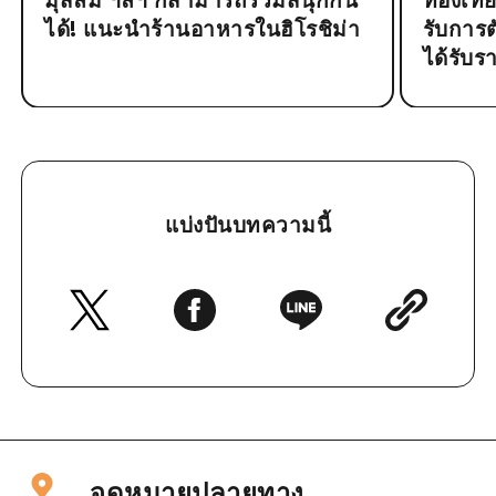
มุสลิม ฯลฯ ก็สามารถร่วมสนุกกัน
ท่องเที
ได้! แนะนำร้านอาหารในฮิโรชิม่า
รับการต
ได้รับ
แบ่งปันบทความนี้
จุดหมายปลายทาง