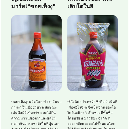
มาร์ค!“ซอสเท็งงุ”
เติบโตในฮิ
“ซอสเท็งงุ” ผลิตโดย “โรงกลั่นนา
“ฮิโรชิม่า โซดาจิ” ซึ่งถือกำเนิดที่
กามะ” ในเมืองมิฮาระลักษณะ
เมืองฮิโรชิมะซึ่งเป็นบ้านของโอ
เด่นคือมีสีเข้มกว่า และได้ยิน
โคโนะมิยากิ เป็นซอสที่ขึ้นชื่อ
ความหวานของผักและผลไม้
โดยบริษัท มารุชิมะ จำกัด ที่
กล่าวกันว่ารสชาติเป็นที่คุ้นเคย
ละลายผักและผลไม้ทั้งหมดโดย