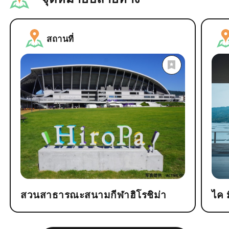
สถานที่
สวนสาธารณะสนามกีฬาฮิโรชิม่า
ไค 