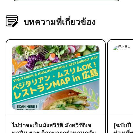
บทความที่เกี่ยวข้อง
ไม่ว่าจะเป็นมังสวิรัติ มังสวิรัติเจ
[ฉบับป