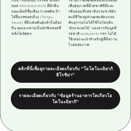
กับชาวเมืองมิฮาระรสชาติของ
ใช้วิธีการผลิตพิเศษมันเป็นซอส
ซอส Worcestershire ที่มีกลิ่น
เพื่อสุขภาพที่มีรสชาติที่ดีและ
หอมเผ็ดมีชื่อเสียงว่าเสพติด.ถ้า
กลิ่นหอมที่รสชาติธรรมชาติยัง
ได้ลิ้มรสซอสเท็งงุ (Tengu
คงมีชีวิตอยู่ส่วนผสมดัดแปลง
Sauce) ที่มีแฟนพันธุ์แท้ๆในท้อง
พันธุกรรมไม่ได้ใช้ในวัตถุดิบ
ถิ่น คุณจะกลายเป็นนักชิมซอสที่
“ผักและผลไม้” และสารกันบูดสี
คลั่งไคล้สุดๆ!
รสชาติ acidulants ฯลฯ ไม่ได้
ใช้เลยแนะนำสำหรับผู้ที่มีความ
ไวต่อสุขภาพ!
คลิกที่นี่เพื่อดูรายละเอียดเกี่ยวกับ “โอโคโนะมิยากิ
ฮิโรชิม่า”
รายละเอียดเกี่ยวกับ “ข้อมูลร้านอาหารโตเกียวโอ
โคโนะมิยากิ”