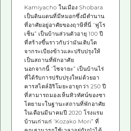
Kamiyacho ในเมือง Shobara
เป็นดินแดนที่มีหมอกซึ่งมีตำนาน
ที่อาศัยอยู่อาศัยของฤาษีที่นี่ “ฟูโร
เซ็น” เป็นบ้านส่วนตัวอายุ 100 ปี
ที่สร้างขึ้นราวกับว่ามันเติบโต
จากระเบียงข้าวและปรับปรุงให้
เป็นสถานที่พักอาศัย
นอกจากนี้ “โชจายะ” เป็นบ้านไร่
ที่ได้รับการปรับปรุงใหม่ด้วยอา
คารสไตล์อิริโมยะอายุกว่า 250 ปี
ที่สามารถมองเห็นทิวทัศน์ของซา
โตยามะในฐานะสถานที่พักอาศัย
ในเดือนมีนาคมปี 2020 โรงแรม
บ้านเก่าแก่ “Kozako Mori” ที่
คุณสามารถใช้เวลาอยู่กับป่าได้