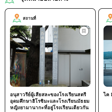
สถานที่
อนุสาวรีย์ผู้เสียสละของโรงเรียนสตรี
ไค 
อุดมศึกษาฮิโรชิมะและโรงเรียนมัธยม
หญิงยามานากะที่อยู่โรงเรียนเดียวกัน