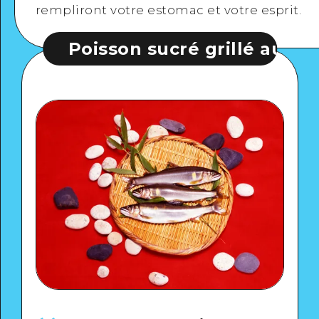
rempliront votre estomac et votre esprit.
Poisson sucré grillé au sel
Po