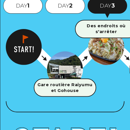
DAY
1
DAY
2
DAY
3
Des endroits où
s'arrêter
Gare routière Raiyumu
et Gohouse