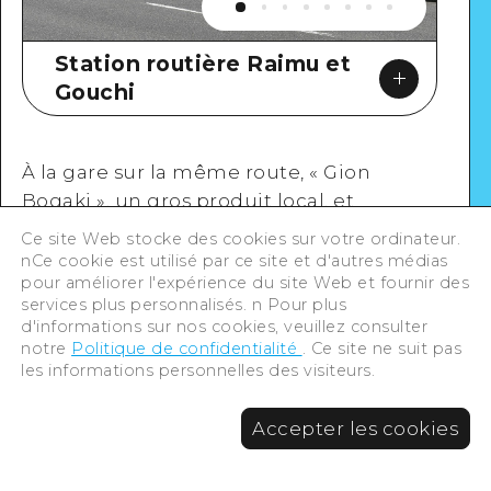
Station routière Raimu et
Gouchi
À la gare sur la même route, « Gion
Bogaki », un gros produit local, et
« Choco-chan », qui a remporté le demi-
Ce site Web stocke des cookies sur votre ordinateur.
grand prix du concours national de
nCe cookie est utilisé par ce site et d'autres médias
Google Maps
pour améliorer l'expérience du site Web et fournir des
souvenirs (2015) qui n'était pas
services plus personnalisés. n Pour plus
disponible dans la ville, sont très
d'informations sur nos cookies, veuillez consulter
populaires.
notre
Politique de confidentialité
. Ce site ne suit pas
les informations personnelles des visiteurs.
Des endroits où s'arrêter
Des
Accepter les cookies
Voir en détail