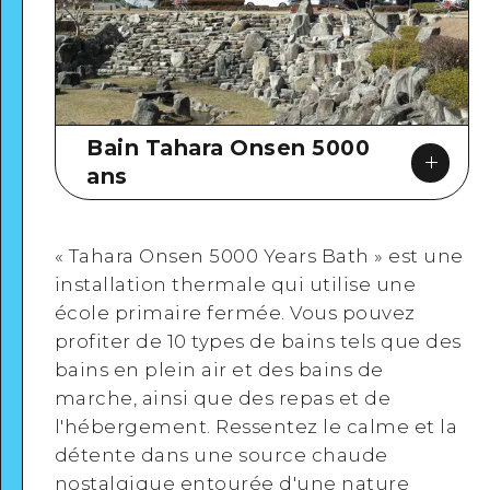
Bain Tahara Onsen 5000
ans
« Tahara Onsen 5000 Years Bath » est une
installation thermale qui utilise une
école primaire fermée. Vous pouvez
Google Maps
profiter de 10 types de bains tels que des
bains en plein air et des bains de
marche, ainsi que des repas et de
l'hébergement. Ressentez le calme et la
détente dans une source chaude
Voir en détail
nostalgique entourée d'une nature