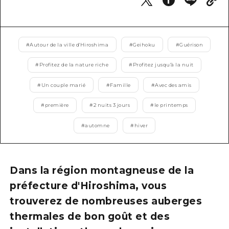
Guide bénévole
Vidéo d'Hiroshima
#
Autour de la ville d'Hiroshima
#
Geihoku
#
Guérison
FAQ
#
Profitez de la nature riche
#
Profitez jusqu'à la nuit
Téléchargement de Photos
#
Un couple marié
#
Famille
#
Avec des amis
Informations sur le transport en 
#
première
#
2 nuits 3 jours
#
le printemps
Brochure touristique
#
automne
#
hiver
Dans la région montagneuse de la
préfecture d'Hiroshima, vous
trouverez de nombreuses auberges
thermales de bon goût et des