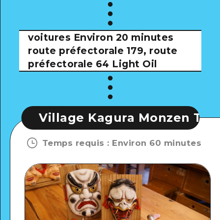
voitures
Environ 20 minutes
route préfectorale 179, route
préfectorale 64 Light Oil
illage Kagura Monzen Toji
Vi
Temps requis
:
Environ 60 minutes