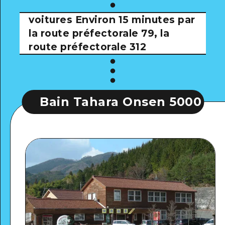
voitures
Environ 15 minutes par
la route préfectorale 79, la
route préfectorale 312
ain Tahara Onsen 5000 ans
B