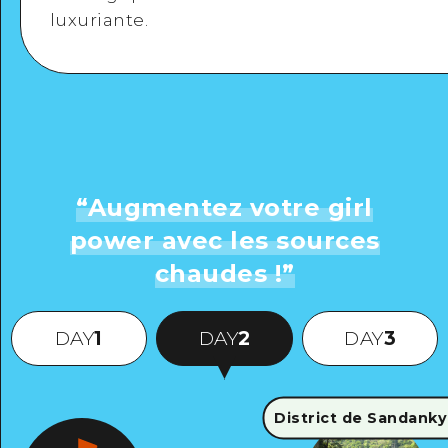
luxuriante.
“
Augmentez votre girl
power avec les sources
chaudes !
”
DAY
1
DAY
2
DAY
3
District de Sandank