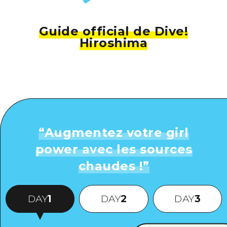
Guide official de Dive!
Hiroshima
“
Augmentez votre girl
power avec les sources
chaudes !
”
DAY
1
DAY
2
DAY
3