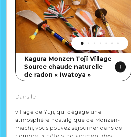
Kagura Monzen Toji Village
Source chaude naturelle
de radon « Iwatoya »
Dans le
village de Yuji, qui dégage une
atmosphère nostalgique de Monzen-
Google Maps
machi, vous pouvez séjourner dans de
nombreux hôtels, notamment des