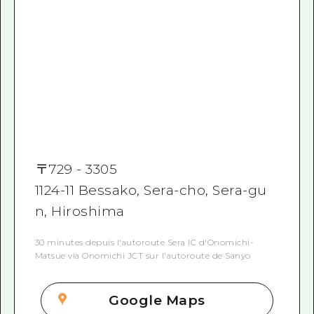
〒
729 - 3305
1124-11 Bessako, Sera-cho, Sera-gu
n, Hiroshima
30 minutes depuis l'autoroute Sera IC d'Onomichi-
Matsue via Onomichi JCT sur l'autoroute de Sanyo
Google Maps