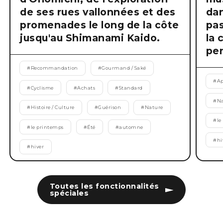
de ses rues vallonnées et des
dan
promenades le long de la côte
pas
jusqu'au Shimanami Kaido.
la 
pen
#
Recommandation
#
Gourmand / Saké
#
Ap
#
Cyclisme
#
Achats
#
Standard
#
Na
#
Histoire / Culture
#
Guérison
#
Nature
#
le
#
le printemps
#
Été
#
automne
#
hi
#
hiver
Toutes les fonctionnalités
spéciales