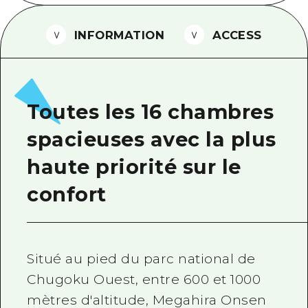
Guide bénévole
INFORMATION
ACCESS
Vidéo d'Hiroshima
FAQ
Téléchargement de Photos
Toutes les 16 chambres
Informations sur le transport en 
spacieuses avec la plus
Brochure touristique
haute priorité sur le
confort
Situé au pied du parc national de
Chugoku Ouest, entre 600 et 1000
mètres d'altitude, Megahira Onsen