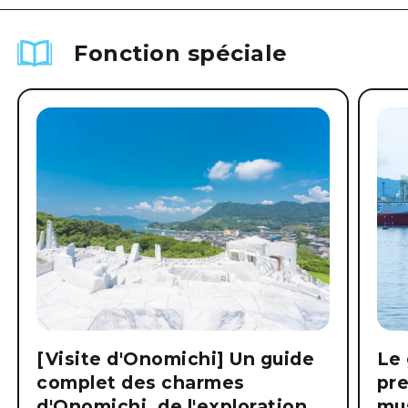
Fonction spéciale
[Visite d'Onomichi] Un guide
Le 
complet des charmes
pre
d'Onomichi, de l'exploration
mus