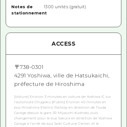
Notes de
1300 unités (gratuit)
stationnement
ACCESS
〒
738-0301
4291 Yoshiwa, ville de Hatsukaichi,
préfecture de Hiroshima
[Voiture] Environ 3 minutes en voiture de Yoshiwa IC sur
l'autoroute Chugoku [Public] Environ 40 minutes en
bus Hiroshima Electric Railway en direction de Tsuda
Garage depuis la gare JR Miyauchi Kushido, puis
changement pour le bus Sakura en direction de Yoshiwa
Garage à l'arrêt de bus Saiki Cultural Center, et le