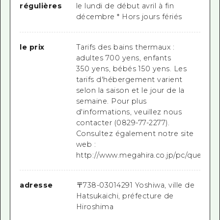
régulières
le lundi de début avril à fin
décembre * Hors jours fériés
le prix
Tarifs des bains thermaux :
adultes 700 yens, enfants
350 yens, bébés 150 yens. Les
tarifs d'hébergement varient
selon la saison et le jour de la
semaine. Pour plus
d'informations, veuillez nous
contacter (0829-77-2277).
Consultez également notre site
web :
http://www.megahira.co.jp/pc/quelle/pl
adresse
〒
738-0301
4291 Yoshiwa, ville de
Hatsukaichi, préfecture de
Hiroshima