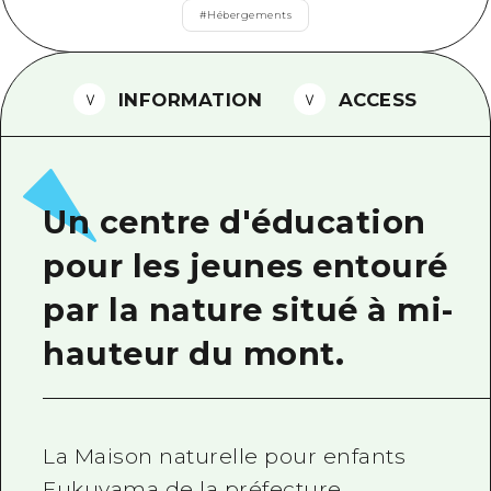
#
Hébergements
Guide bénévole
Vidéo d'Hiroshima
INFORMATION
ACCESS
FAQ
Téléchargement de Photos
Informations sur le transport en 
Un centre d'éducation
Brochure touristique
pour les jeunes entouré
par la nature situé à mi-
hauteur du mont.
La Maison naturelle pour enfants
Fukuyama de la préfecture