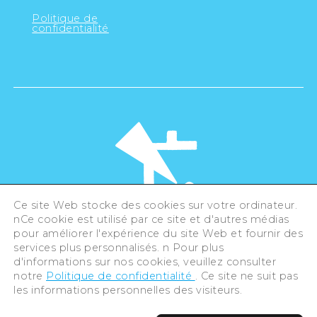
Politique de
confidentialité
Ce site Web stocke des cookies sur votre ordinateur.
nCe cookie est utilisé par ce site et d'autres médias
pour améliorer l'expérience du site Web et fournir des
©Hiroshima Tourism Association /
services plus personnalisés. n Pour plus
Hiroshima Prefecture / Hiroshima City .
All rights reserved
d'informations sur nos cookies, veuillez consulter
notre
Politique de confidentialité
. Ce site ne suit pas
les informations personnelles des visiteurs.