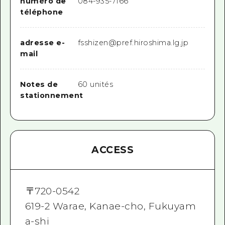
numéro de
084-935-7166
téléphone
adresse e-
fsshizen@pref.hiroshima.lg.jp
mail
Notes de
60 unités
stationnement
ACCESS
〒
720-0542
619-2 Warae, Kanae-cho, Fukuyam
a-shi