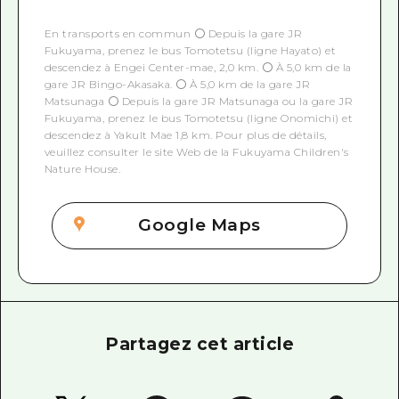
En transports en commun 〇 Depuis la gare JR
Fukuyama, prenez le bus Tomotetsu (ligne Hayato) et
descendez à Engei Center-mae, 2,0 km. 〇 À 5,0 km de la
gare JR Bingo-Akasaka. 〇 À 5,0 km de la gare JR
Matsunaga 〇 Depuis la gare JR Matsunaga ou la gare JR
Fukuyama, prenez le bus Tomotetsu (ligne Onomichi) et
descendez à Yakult Mae 1,8 km. Pour plus de détails,
veuillez consulter le site Web de la Fukuyama Children's
Nature House.
Google Maps
Partagez cet article