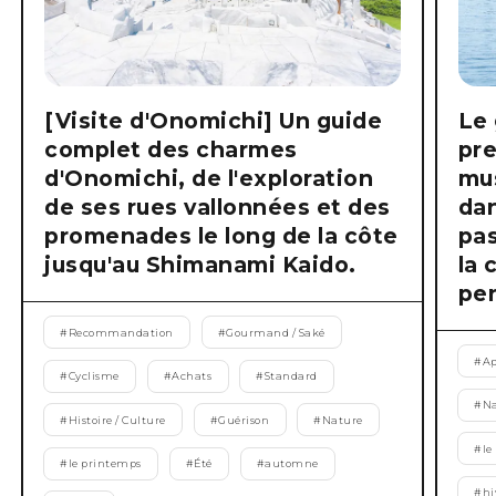
[Visite d'Onomichi] Un guide
Le 
complet des charmes
pre
d'Onomichi, de l'exploration
mus
de ses rues vallonnées et des
dan
promenades le long de la côte
pas
jusqu'au Shimanami Kaido.
la 
pen
#
Recommandation
#
Gourmand / Saké
#
Ap
#
Cyclisme
#
Achats
#
Standard
#
Na
#
Histoire / Culture
#
Guérison
#
Nature
#
le
#
le printemps
#
Été
#
automne
#
hi