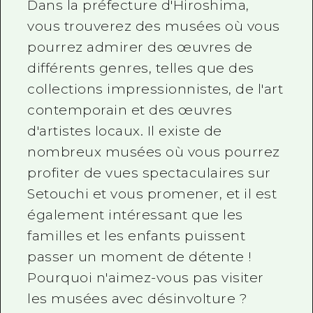
Dans la préfecture d'Hiroshima,
Guide bénévole
vous trouverez des musées où vous
pourrez admirer des œuvres de
Vidéo d'Hiroshima
différents genres, telles que des
FAQ
collections impressionnistes, de l'art
Téléchargement de Photos
contemporain et des œuvres
d'artistes locaux. Il existe de
Informations sur le transport en 
nombreux musées où vous pourrez
Brochure touristique
profiter de vues spectaculaires sur
Setouchi et vous promener, et il est
également intéressant que les
familles et les enfants puissent
passer un moment de détente !
Pourquoi n'aimez-vous pas visiter
les musées avec désinvolture ?