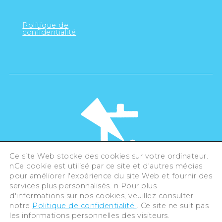
Politique de
confidentialité
Ce site Web stocke des cookies sur votre ordinateur.
nCe cookie est utilisé par ce site et d'autres médias
pour améliorer l'expérience du site Web et fournir des
©Hiroshima Tourism Association /
services plus personnalisés. n Pour plus
Hiroshima Prefecture / Hiroshima City .
d'informations sur nos cookies, veuillez consulter
All rights reserved
notre
Politique de confidentialité
. Ce site ne suit pas
les informations personnelles des visiteurs.