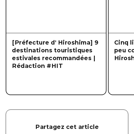
[Préfecture d' Hiroshima] 9
Cinq l
destinations touristiques
peu co
estivales recommandées |
Hiros
Rédaction #HIT
Partagez cet article