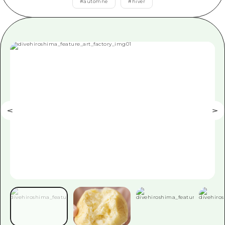
#
automne
#
hiver
Guide bénévole
Vidéo d'Hiroshima
FAQ
Téléchargement de Photos
Informations sur le transport en 
Brochure touristique