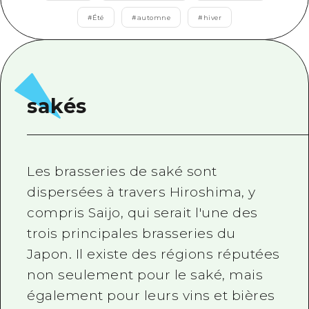
Informations Saisonnières
Autour de la ville d'Hiroshima
Aki
#
Été
#
automne
#
hiver
Cyclisme
Aki
Bingo
Informations Utiles
Achats
Bingo
Bihoku
Sports
Aperçu
HOME
Bihoku
Geihoku
sakés
Vie nocturne
AccédantAccédant
Geihoku
Autour de Miyajima
Héritage du monde
Résumé du trafic secondaire
Nouveautés
Autour de Miyajima
Est de Yamaguchi
Apprentissage / Expérience
Congestion des installations
Les brasseries de saké sont
Est de Yamaguchi
Ehime
Standard
dispersées à travers Hiroshima, y
Billet d'excursion de grande valeu
Shimane
compris Saijo, qui serait l'une des
Histoire / Culture
Services de stockage et de livrai
trois principales brasseries du
Guérison
Hiroshima Omotenashi Pass
Japon. Il existe des régions réputées
Nature
non seulement pour le saké, mais
HIROSHIMA FREE Wi-Fi
également pour leurs vins et bières
TRAVELPAL International