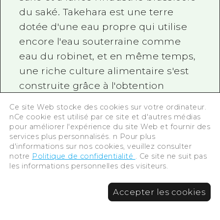
du saké. Takehara est une terre
dotée d'une eau propre qui utilise
encore l'eau souterraine comme
eau du robinet, et en même temps,
une riche culture alimentaire s'est
construite grâce à l'obtention
d'abondants fruits de mer. C'est une
Ce site Web stocke des cookies sur votre ordinateur.
brasserie junmai depuis plus de
nCe cookie est utilisé par ce site et d'autres médias
pour améliorer l'expérience du site Web et fournir des
cent cinquante ans puisqu'elle
services plus personnalisés. n Pour plus
continue à brasser du saké qui
d'informations sur nos cookies, veuillez consulter
notre
Politique de confidentialité
. Ce site ne suit pas
utilise les bienfaits de la nature. Le
les informations personnelles des visiteurs.
Junmaishu « Ryusei » est une
liqueur fabriquée en continuant à
Accepter les cookies
s'en tenir au riz pur en toutes
quantités.