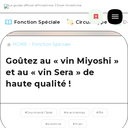
Fonction Spéciale
Circuit Type
D
HOME
Fonction Spéciale
Goûtez au « vin Miyoshi »
Fonction Spéciale
et au « vin Sera » de
Aperçu
haute qualité !
Circuit Type
Recommendation
Aperçu
Découvrir
Art
Guide official de Dive! Hiroshima
Aperçu
#
Gourmand / Saké
#
le printemps
#
Été
Événements/ Fêtes
Événement
Hiroshima Moshimo Travel
Autour de la ville d'Hiroshima
#
automne
#
hiver
Gourmand / Saké