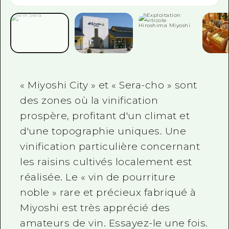
Guide bénévole
Vidéo d'Hiroshima
FAQ
Téléchargement de Photos
« Miyoshi City » et « Sera-cho » sont
Informations sur le transport en 
des zones où la vinification
prospère, profitant d'un climat et
Brochure touristique
d'une topographie uniques. Une
vinification particulière concernant
les raisins cultivés localement est
réalisée. Le « vin de pourriture
noble » rare et précieux fabriqué à
Miyoshi est très apprécié des
amateurs de vin. Essayez-le une fois.