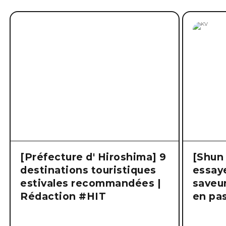
[Préfecture d' Hiroshima] 9
[Shun 
destinations touristiques
essaye
estivales recommandées |
saveur
Rédaction #HIT
en pas