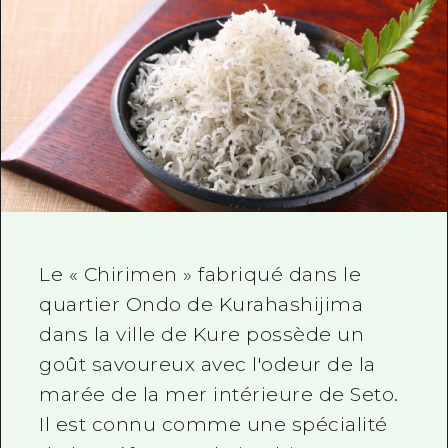
Informations Saisonnières
Autour de la ville d'Hiroshima
Aki
Cyclisme
Aki
Bingo
Informations Utiles
Achats
Bingo
Bihoku
Sports
Aperçu
HOME
Bihoku
Geihoku
Vie nocturne
AccédantAccédant
Geihoku
Autour de Miyajima
Héritage du monde
Résumé du trafic secondaire
Nouveautés
Autour de Miyajima
Est de Yamaguchi
Apprentissage / Expérience
Congestion des installations
Est de Yamaguchi
Ehime
Le « Chirimen » fabriqué dans le
Standard
Billet d'excursion de grande valeu
quartier Ondo de Kurahashijima
Shimane
Histoire / Culture
Services de stockage et de livrai
dans la ville de Kure possède un
Guérison
Hiroshima Omotenashi Pass
goût savoureux avec l'odeur de la
marée de la mer intérieure de Seto.
Nature
HIROSHIMA FREE Wi-Fi
Il est connu comme une spécialité
TRAVELPAL International