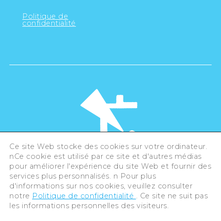
Politique de
confidentialité
Ce site Web stocke des cookies sur votre ordinateur.
nCe cookie est utilisé par ce site et d'autres médias
pour améliorer l'expérience du site Web et fournir des
©Hiroshima Tourism Association /
services plus personnalisés. n Pour plus
Hiroshima Prefecture / Hiroshima City .
d'informations sur nos cookies, veuillez consulter
All rights reserved
notre
Politique de confidentialité
. Ce site ne suit pas
les informations personnelles des visiteurs.