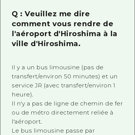
Guide bénévole
Q : Veuillez me dire
Vidéo d'Hiroshima
comment vous rendre de
l'aéroport d'Hiroshima à la
FAQ
ville d'Hiroshima.
Téléchargement de Photos
Informations sur le transport en 
Il y a un bus limousine (pas de
Brochure touristique
transfert/environ 50 minutes) et un
service JR (avec transfert/environ 1
heure).
Il n'y a pas de ligne de chemin de fer
ou de métro directement reliée à
l'aéroport.
Le bus limousine passe par