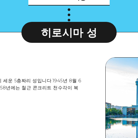
히로시마 성
 세운 5층짜리 성입니다.1945년 8월 6
958년에는 철근 콘크리트 천수각이 복