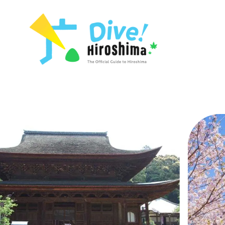
목록
목록
목록
접근
Dive! Hir
추천
보조 트래픽 요약
Hiroshima 
아트
시설 혼잡 상황
이벤트/축제
히로시마 OMOTENASHI 패스
음식/술
목록
수하물 보관 및 배송 서비스
추천
D
아트
H
이벤트
음식/