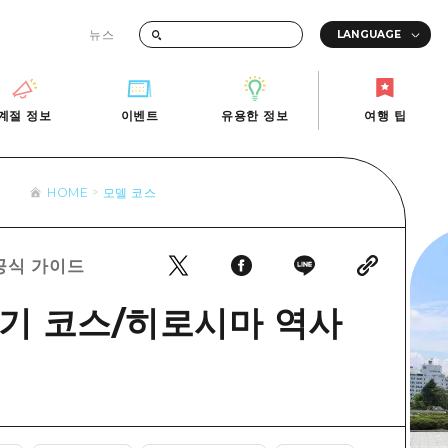
뉴스
때의 교통 정보
계절 정보
이벤트
유용한 정보
여행 팁
계절 정보
이벤트
유용한 정보
여행 팁
HOME
모델 코스
i-Fi
빠른 여행
사진 다운로드
관광안내소
당일치기
재해가 발생했을 때의 교통 정보
a 공식 가이드
반나절
관광 안내 책자
영상으로 소개!
1박 2일
기 코스/히로시마 역사
2박 3일