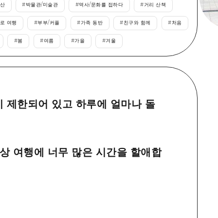
산
#
박물관/미술관
#
역사/문화를 접하다
#
거리 산책
로 여행
#
부부/커플
#
가족 동반
#
친구와 함께
#
처음
#
봄
#
여름
#
가을
#
겨울
 제한되어 있고 하루에 얼마나 돌
상 여행에 너무 많은 시간을 할애합