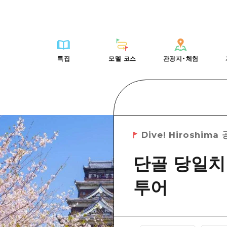
HIROSHIMA FREE Wi-Fi
사이클링
히로시마시 주변
배움과 체험
목록
사진 다운로드
빠른 여행
oshima 공식 가이드
외국인 여행자용 거리 관광안내소
쇼핑
아키(安芸)
기준
히로시마시 주변
재해가 발생했을 
당일치기
특집
모델 코스
관광지・체험
Moshimo Travel
자원봉사 가이드
스포츠
빈고(備後)
역사/문화
아키(安芸)
관광 안내 책자
반나절
특집
모델 코스
관광지・체험
히로시마현내 매력을 동영상으로 소개!
나이트 라이프
비북(備北)
치유
빈고(備後)
1박 2일
자주 묻는 질문
세계유산
게이호쿠(芸北)
자연
비북(備北)
2박 3일
목록
목록
사이클링
배움과 체험
히로시마시 주변
목록
HIROSHIMA FREE W
미야지마(宮島) 주변
게이호쿠(芸北)
ive! Hiroshima 공식 가이드
접근
쇼핑
기준
아키(安芸)
히로시마시 주변
외국인 여행자용 거리 
야마구치(山口)현 동부
미야지마(宮島) 주변
Dive! Hiroshim
iroshima Moshimo Travel
보조 트래픽 요약
스포츠
역사/문화
빈고(備後)
아키(安芸)
자원봉사 가이드
야마구치(山口)현 동부
/축제
시설 혼잡 상황
나이트 라이프
치유
비북(備北)
빈고(備後)
히로시마현내 매력을 동
단골 당일치
에히메(愛媛)현
술
히로시마 OMOTENASHI 패스
세계유산
자연
게이호쿠(芸北)
비북(備北)
자주 묻는 질문
시마네(島根)현
투어
수하물 보관 및 배송 서비스
미야지마(宮島) 주변
게이호쿠(芸北)
야마구치(山口)현 동부
미야지마(宮島) 주변
야마구치(山口)현 동부