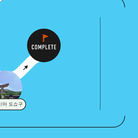
시마 도쇼구