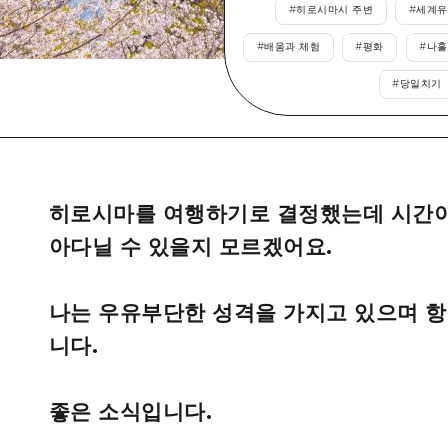
#
히로시마시 주변
#
세계유
에히메(愛媛)현
#
배움과 체험
#
평화
#
나홀
시마네(島根)현
#
당일치기
히로시마를 여행하기로 결정했는데 시간이
아다닐 수 있을지 모르겠어요.
나는 우유부단한 성격을 가지고 있으며 항
니다.
좋은 소식입니다.