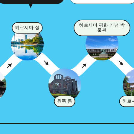
히로시마 평화 기념 박
히로시마 성
물관
원폭 돔
히로