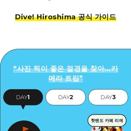
Dive! Hiroshima 공식 가이드
“
사진 찍이 좋은 절경을 찾아...카
메라 트립
”
DAY
1
DAY
2
DAY
3
핫텐도 카페 리에