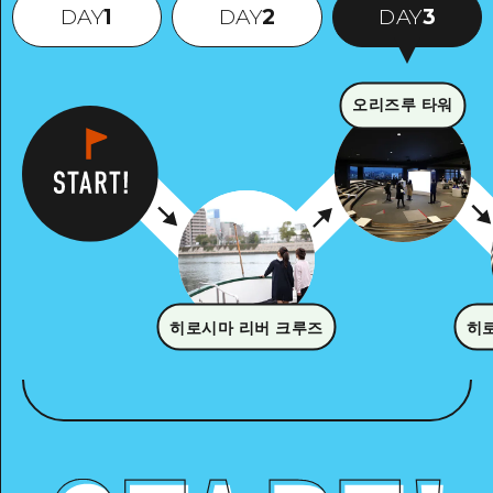
DAY
1
DAY
2
DAY
3
오리즈루 타워
히로시마 리버 크루즈
히