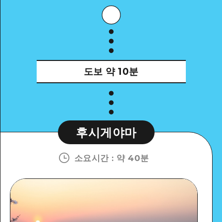
도보
약 10분
후시게야마
소요시간
:
약 40분