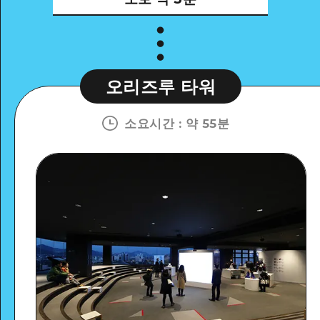
오리즈루 타워
소요시간
:
약 55분