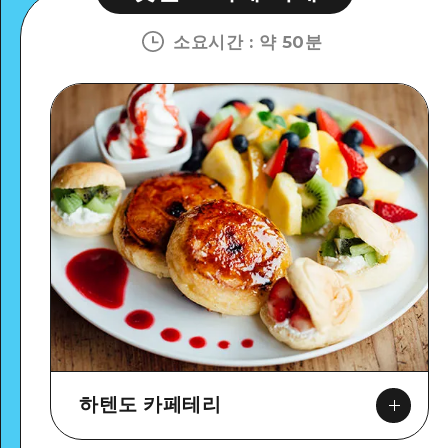
소요시간
:
약 50분
하텐도 카페테리