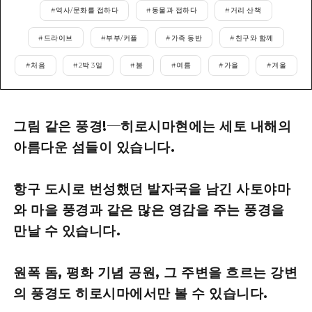
2박 3일
#
역사/문화를 접하다
#
동물과 접하다
#
거리 산책
히로시마현내 매력을 동영상으로 소개!
#
드라이브
#
부부/커플
#
가족 동반
#
친구와 함께
자주 묻는 질문
#
처음
#
2박 3일
#
봄
#
여름
#
가을
#
겨울
사진 다운로드
재해가 발생했을 때의 교통 정보
그림 같은 풍경!─히로시마현에는 세토 내해의
관광 안내 책자
아름다운 섬들이 있습니다.
항구 도시로 번성했던 발자국을 남긴 사토야마
와 마을 풍경과 같은 많은 영감을 주는 풍경을
만날 수 있습니다.
원폭 돔, 평화 기념 공원, 그 주변을 흐르는 강변
의 풍경도 히로시마에서만 볼 수 있습니다.