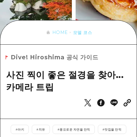
이벤트
히로시마시 주변
아키(安芸)
사이클링
아키(安芸)
빈고(備後)
유용한 정보
쇼핑
빈고(備後)
비북(備北)
HOME
모델 코스
스포츠
목록
HOME
비북(備北)
게이호쿠(芸北)
나이트 라이프
접근
게이호쿠(芸北)
미야지마(宮島) 주변
Dive! Hiroshima 공식 가이드
세계유산
보조 트래픽 요약
뉴스
미야지마(宮島) 주변
야마구치(山口)현 동부
배움과 체험
사진 찍이 좋은 절경을 찾아...
시설 혼잡 상황
야마구치(山口)현 동부
에히메(愛媛)현
기준
카메라 트립
히로시마 OMOTENASHI 패스
빠른 여행
시마네(島根)현
역사/문화
수하물 보관 및 배송 서비스
당일치기
치유
HIROSHIMA FREE Wi-Fi
반나절
자연
외국인 여행자용 거리 관광안내소
1박 2일
#
아키
#
치유
#
풍요로운 자연을 만끽
#
맛집을 만끽
자원봉사 가이드