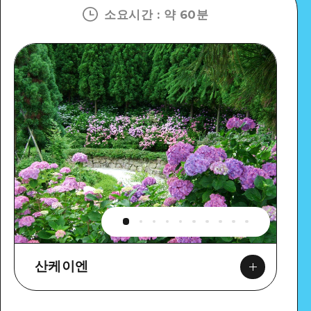
소요시간
:
약 60분
산케이엔