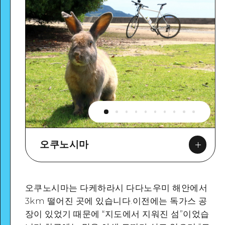
오쿠노시마
오쿠노시마는 다케하라시 다다노우미 해안에서
3km 떨어진 곳에 있습니다.이전에는 독가스 공
장이 있었기 때문에 “지도에서 지워진 섬”이었습
Google Maps