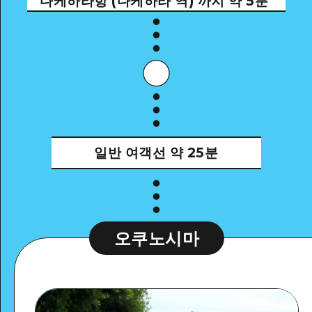
다케하라항 (다케하라 역) 까지 약 5분
일반 여객선
약 25분
오쿠노시마