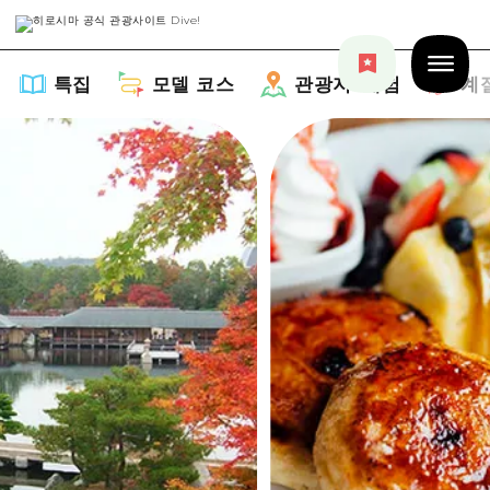
특집
모델 코스
관광지・체험
계
특집
목록
모델 코스
추천
목록
관광지・체험
아트
Dive! Hiroshima 공식 가이드
목록
이벤트/축제
계절 정보
Hiroshima Moshimo Travel
히로시마시 주변
음식/술