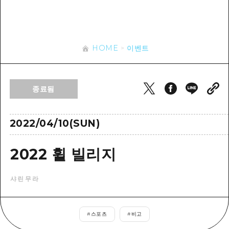
이벤트
히로시마시 주변
아키(安芸)
사이클링
아키(安芸)
빈고(備後)
유용한 정보
쇼핑
빈고(備後)
HOME
이벤트
비북(備北)
스포츠
목록
HOME
비북(備北)
게이호쿠(芸北)
나이트 라이프
접근
게이호쿠(芸北)
종료됨
미야지마(宮島) 주변
세계유산
보조 트래픽 요약
뉴스
미야지마(宮島) 주변
야마구치(山口)현 동부
배움과 체험
시설 혼잡 상황
2022/04/10(SUN)
야마구치(山口)현 동부
에히메(愛媛)현
기준
히로시마 OMOTENASHI 패스
빠른 여행
2022 휠 빌리지
시마네(島根)현
역사/문화
수하물 보관 및 배송 서비스
당일치기
샤린무라
치유
HIROSHIMA FREE Wi-Fi
반나절
자연
외국인 여행자용 거리 관광안내소
1박 2일
#
스포츠
#
비고
자원봉사 가이드