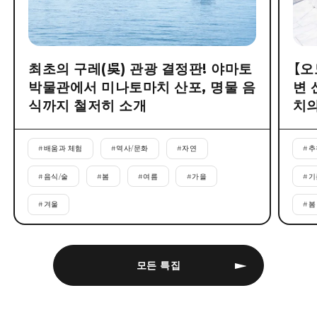
최초의 구레(吳) 관광 결정판! 야마토
【오
박물관에서 미나토마치 산포, 명물 음
변 
식까지 철저히 소개
치의
#
배움과 체험
#
역사/문화
#
자연
#
추
#
음식/술
#
봄
#
여름
#
가을
#
기
#
겨울
#
봄
모든 특집