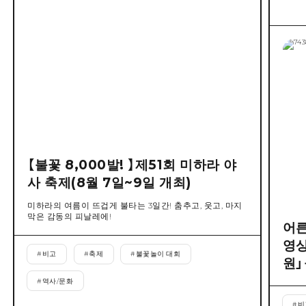
【불꽃 8,000발! 】제51회 미하라 야
사 축제(8월 7일~9일 개최)
미하라의 여름이 뜨겁게 불타는 3일간! 춤추고, 웃고, 마지
막은 감동의 피날레에!
어른
영상
#
비고
#
축제
#
불꽃놀이 대회
원」
#
역사/문화
#
비