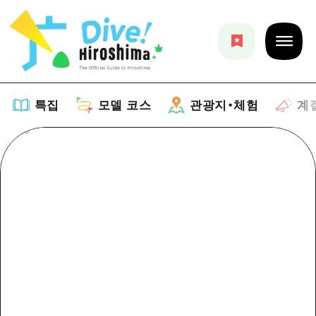
특집
모델 코스
관광지・체험
계
특집
목록
모델 코스
추천
목록
관광지・체험
아트
Dive! Hiroshima 공식 가이드
목록
이벤트/축제
계절 정보
Hiroshima Moshimo Travel
히로시마시 주변
음식/술