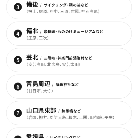
備後
/
サイクリング・鞆の浦など
3
（
福山、尾道、府中、三原、世羅、神石高原
）
備北
/
帝釈峡・もののけミュージアムなど
4
（
庄原、三次
）
芸北
/
三段峡・神楽門前湯治村など
5
（
安芸高田、北広島、安芸太田
）
宮島周辺
/
嚴島神社など
6
（
廿日市、大竹
）
山口県東部
/
錦帯橋など
7
（
岩国、柳井、周防大島、和木、上関、田布施、平生
）
愛媛県
/
サイクリングなど