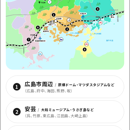
1泊2日
広島県を訪れる外国人旅行者向け情報一
2泊3日
ボランティアガイド
ユニバーサルツーリズム
ガイドブック
広島県の魅力を動画でご紹介！
よくあるご質問
メディア掲載情報
広島市周辺
/
原爆ドーム・マツダスタジアムなど
1
フォトダウンロード
（
広島、府中、海田、熊野、坂
）
関連リンク
安芸
/
大和ミュージアム・うさぎ島など
2
（
呉、竹原、東広島、江田島、大崎上島
）