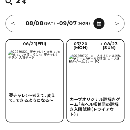
件
条件を削除
08/08
-
09/07
(SAT)
(MON)
(FRI)
08/21
07/20
08/23
→
(MON)
(SUN)
2026年8月
日
月
火
水
木
金
土
26
27
28
29
30
31
1
夢チャレ！～考えて、変え
2
3
4
5
6
7
8
カープオリジナル謎解きゲ
て、できるようになる～
ーム「赤ヘル探偵団の謎解
9
10
11
12
13
14
15
き入団試験（トライアウ
ト）」
16
17
18
19
20
21
22