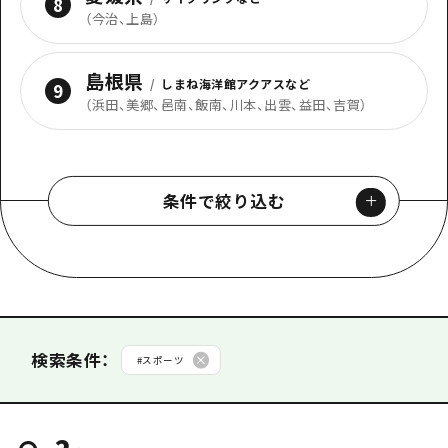
8
（
今治、上島
）
島根県
/
しまね海洋館アクアスなど
9
（
浜田、美郷、邑南、飯南、川本、出雲、益田、吉賀
）
条件で絞り込む
カテゴリから探す
#
音楽
#
アート
#
オンライン
#
キャンペーン
検索条件
：
#
スポーツ
#
グルメ・酒
#
スポーツ
#
ナイトライフ
#
学び・体験
検索する
#
展示・展覧会
#
平和
#
歴史・文化
#
物産展
#
祭り
2
#
自然
#
花火大会