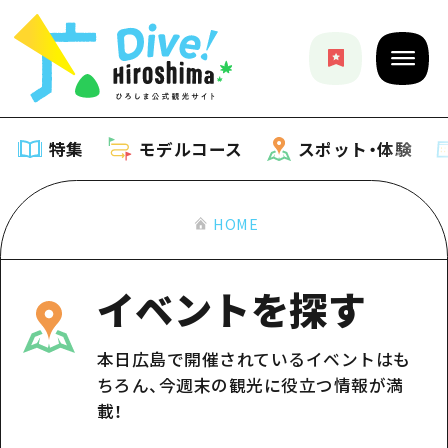
特集
モデルコース
スポット・体験
HOME
特集
特集一覧
モデルコース
イベントを探す
おすすめ
モデルコース一覧
スポット・体験
本日広島で開催されているイベントはも
アート
Dive! Hiroshima 公式ガイド
ちろん、今週末の観光に役立つ情報が満
スポット・体験一覧
イベント・祭り
イベント
載！
広島もしもトラベル
広島市周辺
グルメ・酒