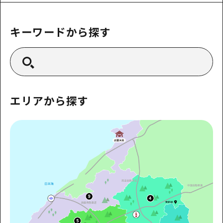
あたらしい非日常
旬情報
安芸
サイクリング
広島市周辺
キーワードから探す
お役立ち情報
備後
ショッピング
安芸
備北
スポーツ
お役立ち情報一覧
HOME
備後
芸北
ナイトライフ
アクセス
備北
宮島周辺
世界遺産
二次交通まとめ
エリアから探す
新着情報
芸北
山口県東部
学び・体験
施設の混雑状況のお知らせ
宮島周辺
お問い合わせ
愛媛県
定番
お得な周遊チケット
山口県東部
事業者・学校関係者の皆さま
島根県
歴史・文化
手荷物預かり・配送サービス
弾丸
癒し
広島おもてなしパス
日帰り
自然
HIROSHIMA FREE Wi-Fi
半日
観光案内所