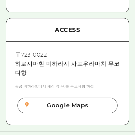
ACCESS
〒
723-0022
히로시마현 미하라시 사포우라마치 무코
다항
공공 미하라항에서 페리 약 40분 무코다항 하선
Google Maps