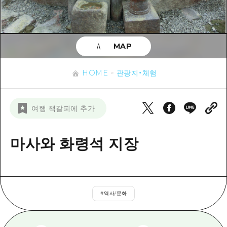
이벤트
히로시마시 주변
아키(安芸)
사이클링
아키(安芸)
빈고(備後)
유용한 정보
쇼핑
빈고(備後)
MAP
비북(備北)
스포츠
목록
HOME
비북(備北)
게이호쿠(芸北)
HOME
관광지・체험
나이트 라이프
접근
게이호쿠(芸北)
미야지마(宮島) 주변
세계유산
보조 트래픽 요약
뉴스
미야지마(宮島) 주변
여행 책갈피에 추가
야마구치(山口)현 동부
배움과 체험
시설 혼잡 상황
야마구치(山口)현 동부
에히메(愛媛)현
기준
마사와 화령석 지장
히로시마 OMOTENASHI 패스
빠른 여행
시마네(島根)현
역사/문화
수하물 보관 및 배송 서비스
당일치기
치유
HIROSHIMA FREE Wi-Fi
반나절
#
역사/문화
자연
외국인 여행자용 거리 관광안내소
1박 2일
자원봉사 가이드