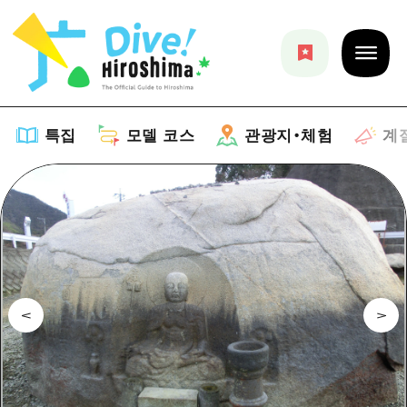
특집
모델 코스
관광지・체험
계
특집
목록
모델 코스
추천
목록
관광지・체험
아트
Dive! Hiroshima 공식 가이드
목록
이벤트/축제
계절 정보
Hiroshima Moshimo Travel
히로시마시 주변
음식/술