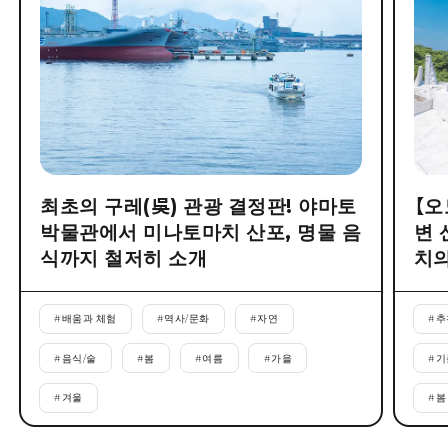
최초의 구레(吳) 관광 결정판! 야마토
【오
박물관에서 미나토마치 산포, 명물 음
변 
식까지 철저히 소개
치의
#
배움과 체험
#
역사/문화
#
자연
#
추
#
음식/술
#
봄
#
여름
#
가을
#
기
#
겨울
#
봄