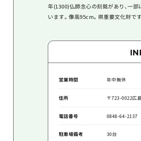
年(1300)仏師念心の刻銘があり、
います。像高95cm。県重要文化財で
I
営業時間
年中無休
住所
〒
723-0022
広
電話番号
0848-64-2137
駐車場備考
30台