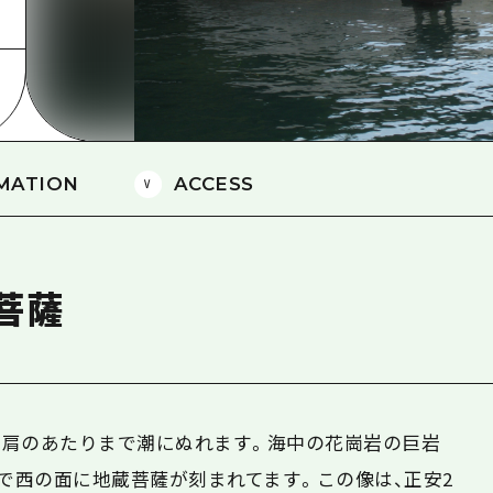
島
MATION
ACCESS
菩薩
肩のあたりまで潮にぬれます。海中の花崗岩の巨岩
約4mで西の面に地蔵菩薩が刻まれてます。この像は、正安2