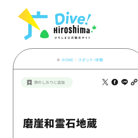
お役立ち情報一覧
特集一覧
モデルコース
アクセス
おすすめ
Dive! Hiro
二次交通まとめ
アート
広島もしもト
施設の混雑状況のお知らせ
イベント・祭り
あたらしい非
お得な周遊チケット
グルメ・酒
HOME
スポット・体験
特集一
手荷物預かり・配送サービス
おすす
旅のしおりに追加
アート
イベン
グルメ
磨崖和霊石地蔵