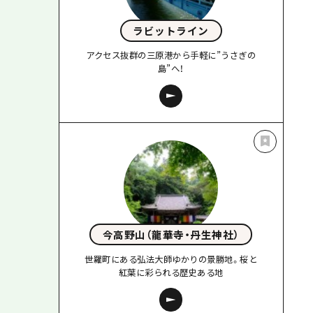
ラビットライン
アクセス抜群の三原港から手軽に”うさぎの
島”へ！
今高野山（龍華寺・丹生神社）
世羅町にある弘法大師ゆかりの景勝地。桜と
紅葉に彩られる歴史ある地