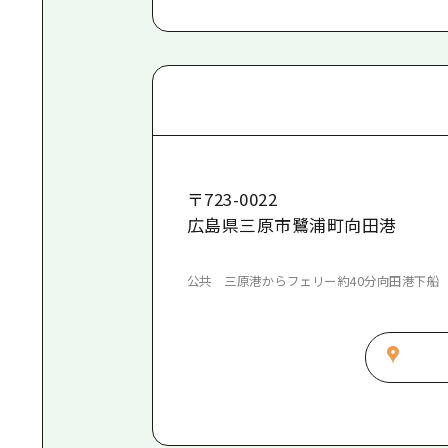
〒
723-0022
広島県三原市鷺浦町向田港
公共 三原港からフェリー約40分向田港下船