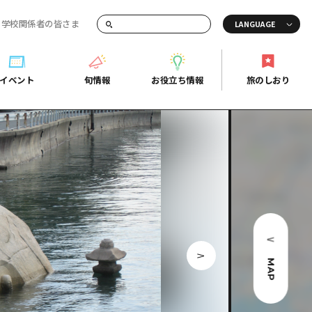
・学校関係者の皆さま
画でご紹介！
イベント
旬情報
お役立ち情報
旅のしおり
イベント
旬情報
お役立ち情報
旅のしおり
ド
島市周辺
ガイドブック
り
芸
広島県の魅力を動画でご紹介！
後
よくあるご質問
者向け情報一覧
2日
北
メディア掲載情報
3日
北
フォトダウンロード
島周辺
関連リンク
MAP
口県東部
媛県