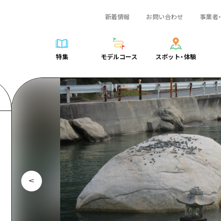
新着情報
お問い合わせ
事業者
一覧
サイクリング
広島おもてなしパス
スポット・体験一覧
学び・体験
広島市周辺
弾丸
広島市周辺
ガイドブック
shima 公式ガイド
ショッピング
HIROSHIMA FREE Wi-Fi
定番
安芸
日帰り
安芸
広島県の魅力を動
特集
モデルコース
スポット・体験
ラベル
スポーツ
観光案内所
歴史・文化
備後
半日
備後
よくあるご質問
特集
モデルコース
スポット・体験
日常
ナイトライフ
広島県を訪れる外国人旅行者向け情報一覧
癒し
備北
1泊2日
備北
メディア掲載情報
世界遺産
ボランティアガイド
自然
芸北
2泊3日
芸北
フォトダウンロー
覧
モデルコース一覧
お役立ち情報一覧
サイクリング
スポット・体験一覧
学び・体験
広島市周辺
広島おもてなしパス
弾丸
広
ユニバーサルツーリズム
宮島周辺
宮島周辺
関連リンク
め
Dive! Hiroshima 公式ガイド
アクセス
ショッピング
定番
安芸
HIROSHIMA FREE Wi-Fi
日帰
安
山口県東部
山口県東部
広島もしもトラベル
二次交通まとめ
スポーツ
歴史・文化
備後
観光案内所
半日
備
愛媛県
ト・祭り
あたらしい非日常
施設の混雑状況のお知らせ
ナイトライフ
癒し
備北
広島県を訪れる外国人旅行
1泊
備
島根県
・酒
お得な周遊チケット
世界遺産
自然
芸北
ボランティアガイド
2泊
芸
手荷物預かり・配送サービス
宮島周辺
ユニバーサルツーリズム
宮
山口県東部
山
愛