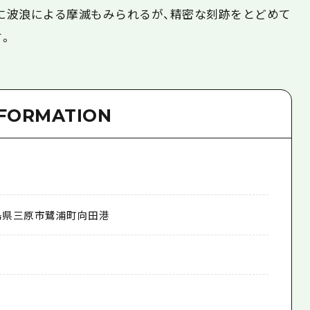
一部に波浪による摩滅もみられるが、精密な刻跡をとどめて
す。
NFORMATION
島県三原市鷺浦町向田港