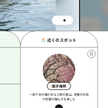
根県
近くのスポット
満汐梅林
一目千本の梅が彩る三原の里山。早春の花見
や初夏の梅もぎを楽しむ