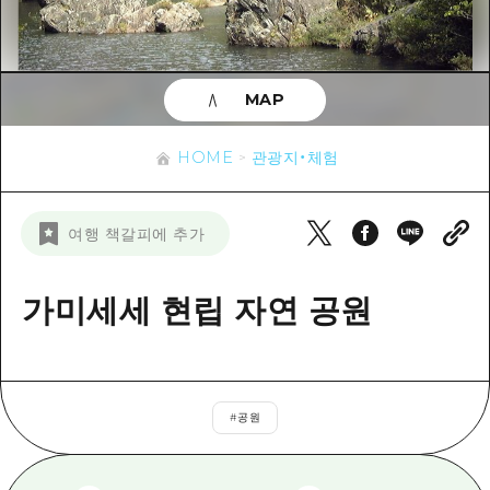
이벤트
히로시마시 주변
아키(安芸)
사이클링
아키(安芸)
빈고(備後)
유용한 정보
쇼핑
빈고(備後)
MAP
비북(備北)
스포츠
목록
HOME
비북(備北)
게이호쿠(芸北)
HOME
관광지・체험
나이트 라이프
접근
게이호쿠(芸北)
미야지마(宮島) 주변
세계유산
보조 트래픽 요약
뉴스
미야지마(宮島) 주변
여행 책갈피에 추가
야마구치(山口)현 동부
배움과 체험
시설 혼잡 상황
야마구치(山口)현 동부
에히메(愛媛)현
기준
가미세세 현립 자연 공원
히로시마 OMOTENASHI 패스
빠른 여행
시마네(島根)현
역사/문화
수하물 보관 및 배송 서비스
당일치기
치유
HIROSHIMA FREE Wi-Fi
반나절
#
공원
자연
외국인 여행자용 거리 관광안내소
1박 2일
자원봉사 가이드