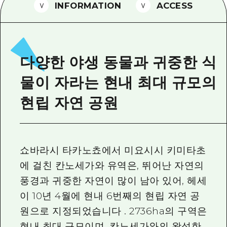
2박 3일
INFORMATION
ACCESS
히로시마현내 매력을 동영상으로 소개!
자주 묻는 질문
사진 다운로드
다양한 야생 동물과 귀중한 식
재해가 발생했을 때의 교통 정보
물이 자라는 현내 최대 규모의
관광 안내 책자
현립 자연 공원
쇼바라시 타카노쵸에서 미요시시 키미타초
에 걸친 칸노세가와 유역은, 뛰어난 자연의
풍경과 귀중한 자연이 많이 남아 있어, 헤세
이 10년 4월에 현내 6번째의 현립 자연 공
원으로 지정되었습니다 . 2736ha의 구역은
현내 최대 규모이며, 칸노세가와의 왕성한