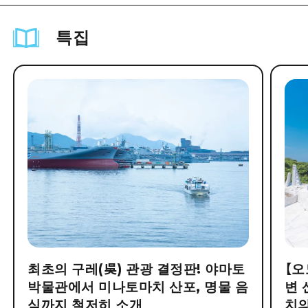
특집
최초의 구레(吳) 관광 결정판! 야마토
【오
박물관에서 미나토마치 산포, 명물 음
변 
식까지 철저히 소개
치의