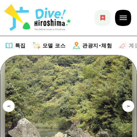
특집
모델 코스
관광지・체험
계
특집
목록
모델 코스
추천
목록
관광지・체험
아트
Dive! Hiroshima 공식 가이드
목록
이벤트/축제
계절 정보
Hiroshima Moshimo Travel
히로시마시 주변
음식/술