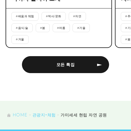
#
배움과 체험
#
역사/문화
#
자연
#
추
#
음식/술
#
봄
#
여름
#
가을
#
기
#
겨울
#
봄
모든 특집
HOME
관광지・체험
가미세세 현립 자연 공원