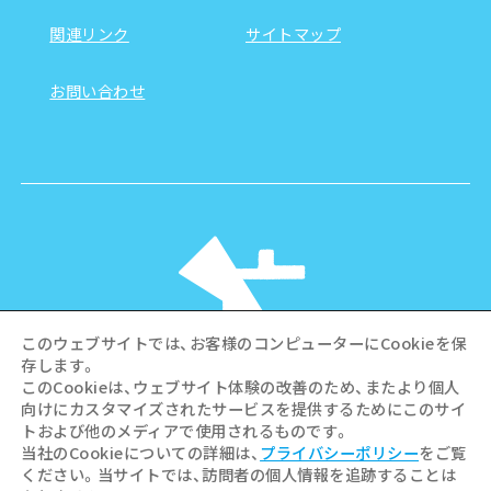
関連リンク
サイトマップ
お問い合わせ
このウェブサイトでは、お客様のコンピューターにCookieを保
存します。
このCookieは、ウェブサイト体験の改善のため、またより個人
向けにカスタマイズされたサービスを提供するためにこのサイ
©Hiroshima Tourism Association /
トおよび他のメディアで使用されるものです。
Hiroshima Prefecture / Hiroshima City .
当社のCookieについての詳細は、
プライバシーポリシー
をご覧
All rights reserved
ください。当サイトでは、訪問者の個人情報を追跡することは