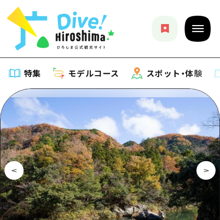
特集
モデルコース
スポット・体験
特集
特集一覧
モデルコース
おすすめ
モデルコース一覧
スポット・体験
アート
Dive! Hiroshima 公式ガイド
スポット・体験一覧
イベント・祭り
イベント
広島もしもトラベル
広島市周辺
グルメ・酒