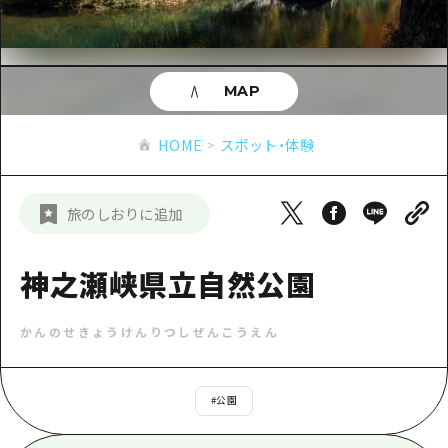
あたらしい非日常
旬情報
安芸
サイクリング
広島市周辺
お役立ち情報
備後
ショッピング
安芸
MAP
備北
スポーツ
お役立ち情報一覧
HOME
備後
HOME
スポット・体験
芸北
ナイトライフ
アクセス
備北
宮島周辺
世界遺産
二次交通まとめ
新着情報
芸北
旅のしおりに追加
山口県東部
学び・体験
施設の混雑状況のお知らせ
宮島周辺
お問い合わせ
愛媛県
定番
神之瀬峡県立自然公園
お得な周遊チケット
山口県東部
事業者・学校関係者の皆さま
島根県
歴史・文化
手荷物預かり・配送サービス
弾丸
かんのせきょうけんりつしぜんこうえん
癒し
広島おもてなしパス
日帰り
自然
HIROSHIMA FREE Wi-Fi
#
公園
半日
観光案内所