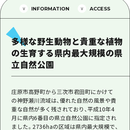
1泊2日
広島県を訪れる外国人旅行者向け情報一
INFORMATION
ACCESS
2泊3日
ボランティアガイド
ユニバーサルツーリズム
多様な野生動物と貴重な植物
ガイドブック
の生育する県内最大規模の県
広島県の魅力を動画でご紹介！
立自然公園
よくあるご質問
メディア掲載情報
フォトダウンロード
庄原市高野町から三次市君田町にかけて
の神野瀬川流域は、優れた自然の風景や貴
関連リンク
重な自然が多く残されており、平成10年4
月に県内6番目の県立自然公園に指定され
ました。2736haの区域は県内最大規模で、