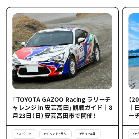
「TOYOTA GAZOO Racing ラリーチ
【2
ャレンジ in 安芸高田」観戦ガイド｜8
｜
月23日（日）安芸高田市で開催！
ー
#
スポーツ
#
イベント・祭り
#
学び・体験
#
自