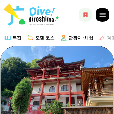
특집
모델 코스
관광지・체험
계
특집
목록
모델 코스
추천
목록
관광지・체험
아트
Dive! Hiroshima 공식 가이드
목록
이벤트/축제
계절 정보
Hiroshima Moshimo Travel
히로시마시 주변
음식/술