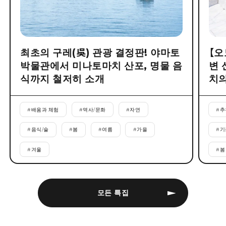
최초의 구레(吳) 관광 결정판! 야마토
【오
박물관에서 미나토마치 산포, 명물 음
변 
식까지 철저히 소개
치의
#
배움과 체험
#
역사/문화
#
자연
#
추
#
음식/술
#
봄
#
여름
#
가을
#
기
#
겨울
#
봄
모든 특집