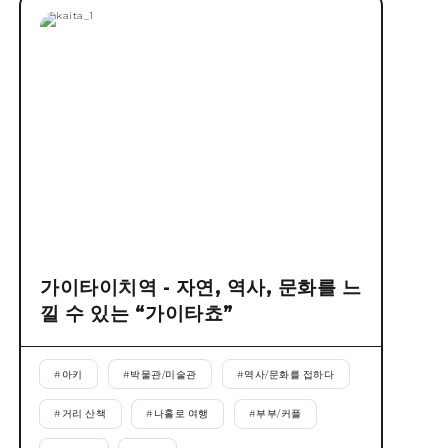
가이타이치역 - 자연, 역사, 문화를 느
낄 수 있는 “가이타쵸”
#
아키
#
박물관/미술관
#
역사/문화를 접하다
#
거리 산책
#
나홀로 여행
#
부부/커플