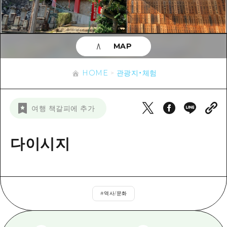
이벤트
히로시마시 주변
아키(安芸)
사이클링
아키(安芸)
빈고(備後)
유용한 정보
쇼핑
빈고(備後)
MAP
비북(備北)
스포츠
목록
HOME
비북(備北)
게이호쿠(芸北)
HOME
관광지・체험
나이트 라이프
접근
게이호쿠(芸北)
미야지마(宮島) 주변
세계유산
보조 트래픽 요약
뉴스
미야지마(宮島) 주변
여행 책갈피에 추가
야마구치(山口)현 동부
배움과 체험
시설 혼잡 상황
야마구치(山口)현 동부
에히메(愛媛)현
기준
다이시지
히로시마 OMOTENASHI 패스
빠른 여행
시마네(島根)현
역사/문화
수하물 보관 및 배송 서비스
당일치기
치유
HIROSHIMA FREE Wi-Fi
반나절
#
역사/문화
자연
외국인 여행자용 거리 관광안내소
1박 2일
자원봉사 가이드