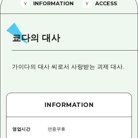
2박 3일
INFORMATION
ACCESS
히로시마현내 매력을 동영상으로 소개!
자주 묻는 질문
사진 다운로드
쿄다의 대사
재해가 발생했을 때의 교통 정보
관광 안내 책자
가이다의 대사 씨로서 사랑받는 괴제 대사.
INFORMATION
영업시간
연중무휴