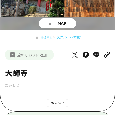
あたらしい非日常
旬情報
安芸
サイクリング
広島市周辺
お役立ち情報
備後
ショッピング
安芸
MAP
備北
スポーツ
お役立ち情報一覧
HOME
備後
HOME
スポット・体験
芸北
ナイトライフ
アクセス
備北
宮島周辺
世界遺産
二次交通まとめ
新着情報
芸北
旅のしおりに追加
山口県東部
学び・体験
施設の混雑状況のお知らせ
宮島周辺
お問い合わせ
愛媛県
定番
大師寺
お得な周遊チケット
山口県東部
事業者・学校関係者の皆さま
島根県
歴史・文化
手荷物預かり・配送サービス
弾丸
だいしじ
癒し
広島おもてなしパス
日帰り
自然
HIROSHIMA FREE Wi-Fi
#
歴史・文化
半日
観光案内所