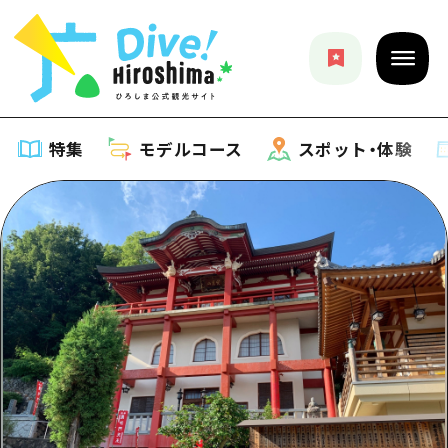
特集
モデルコース
スポット・体験
特集
特集一覧
モデルコース
おすすめ
モデルコース一覧
スポット・体験
アート
Dive! Hiroshima 公式ガイド
スポット・体験一覧
イベント・祭り
イベント
広島もしもトラベル
広島市周辺
グルメ・酒