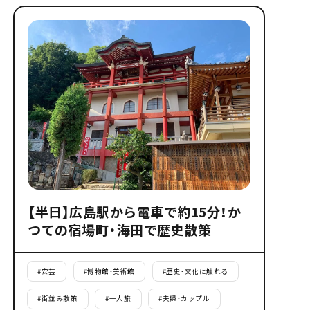
【半日】広島駅から電車で約15分！か
つての宿場町・海田で歴史散策
#
安芸
#
博物館・美術館
#
歴史・文化に触れる
#
街並み散策
#
一人旅
#
夫婦・カップル