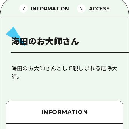
1泊2日
広島県を訪れる外国人旅行者向け情報一
INFORMATION
ACCESS
2泊3日
ボランティアガイド
ユニバーサルツーリズム
海田のお大師さん
ガイドブック
広島県の魅力を動画でご紹介！
よくあるご質問
海田のお大師さんとして親しまれる厄除大
師。
メディア掲載情報
フォトダウンロード
関連リンク
INFORMATION