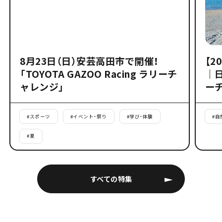
8月23日（日）安芸高田市で開催！
【2
「TOYOTA GAZOO Racing ラリーチ
｜
ャレンジ」
ー
#
スポーツ
#
イベント・祭り
#
学び・体験
#
自
#
夏
すべての特集