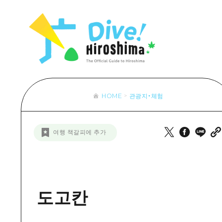
목록
목록
목록
접근
Dive! Hir
추천
보조 트래픽 요약
Hiroshima 
아트
시설 혼잡 상황
이벤트/축제
히로시마 OMOTENASHI 패스
음식/술
HOME
관광지・체험
목록
수하물 보관 및 배송 서비스
추천
D
여행 책갈피에 추가
아트
H
이벤트
음식/
도고칸