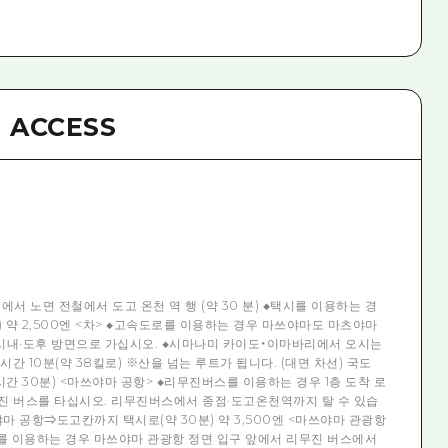
ACCESS
에서 노면 전철에서 도고 온천 역 행 (약 30 분) ◆택시를 이용하는 경
) 약 2,500엔 <차> ◆고속도로를 이용하는 경우 마쓰야마도 마츠야마
야마 시내·도후 방면으로 가십시오. ◆시마나미 카이도・이마바리에서 오시는
1시간 10분(약 38킬로) ※산을 넘는 루트가 됩니다. (대면 차선) 국도
1시간 30분) <마쓰야마 공항> ◆리무진버스를 이용하는 경우 1층 도착 로
진 버스를 타십시오. 리무진버스에서 종점·도고온천역까지 탈 수 있습
쓰야마 공항⇒도고칸까지 택시로(약 30분) 약 3,500엔 <마쓰야마 관광항
를 이용하는 경우 마쓰야마 관광항 정면 입구 앞에서 리무진 버스에서