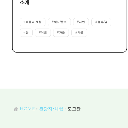
소개
#
배움과 체험
#
역사/문화
#
자연
#
음식/술
#
봄
#
여름
#
가을
#
겨울
HOME
관광지・체험
도고칸