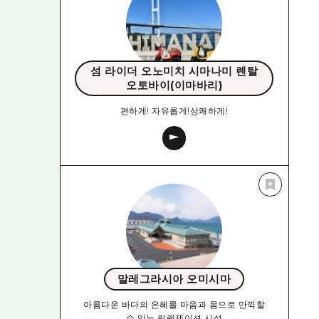
섬 라이더 오노미치 시마나미 렌탈
오토바이(이마바리)
편하게! 자유롭게!상쾌하게!
말레그라시아 오미시마
아름다운 바다의 은혜를 마음과 몸으로 만끽할
수 있는 릴렉제이션 시설