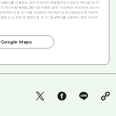
0분) ◆택시를 이용하는 경우 마쓰야마 관광항⇒도고칸까지 택시로(약 25
마구치 야나이항 ◆대중교통기관 이용의 경우 ・이요테쓰 버스(미쓰·요시다
미쓰역까지 도보 10~15분 이요테쓰 타카하마 요코가와라선으로 마쓰야
철로 도고 온천 역 방면으로 약 20 분 ◆택시를 이용하는 경우 미쓰하
Google Maps