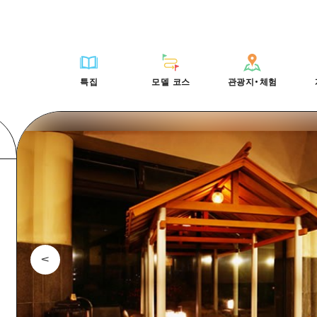
HIROSHIMA FREE Wi-Fi
사이클링
히로시마시 주변
배움과 체험
목록
사진 다운로드
빠른 여행
oshima 공식 가이드
외국인 여행자용 거리 관광안내소
쇼핑
아키(安芸)
기준
히로시마시 주변
재해가 발생했을 
당일치기
특집
모델 코스
관광지・체험
Moshimo Travel
자원봉사 가이드
스포츠
빈고(備後)
역사/문화
아키(安芸)
관광 안내 책자
반나절
특집
모델 코스
관광지・체험
히로시마현내 매력을 동영상으로 소개!
나이트 라이프
비북(備北)
치유
빈고(備後)
1박 2일
자주 묻는 질문
세계유산
게이호쿠(芸北)
자연
비북(備北)
2박 3일
목록
목록
사이클링
배움과 체험
히로시마시 주변
목록
HIROSHIMA FREE W
미야지마(宮島) 주변
게이호쿠(芸北)
ive! Hiroshima 공식 가이드
접근
쇼핑
기준
아키(安芸)
히로시마시 주변
외국인 여행자용 거리 
야마구치(山口)현 동부
미야지마(宮島) 주변
iroshima Moshimo Travel
보조 트래픽 요약
스포츠
역사/문화
빈고(備後)
아키(安芸)
자원봉사 가이드
야마구치(山口)현 동부
/축제
시설 혼잡 상황
나이트 라이프
치유
비북(備北)
빈고(備後)
히로시마현내 매력을 동
에히메(愛媛)현
술
히로시마 OMOTENASHI 패스
세계유산
자연
게이호쿠(芸北)
비북(備北)
자주 묻는 질문
시마네(島根)현
수하물 보관 및 배송 서비스
미야지마(宮島) 주변
게이호쿠(芸北)
야마구치(山口)현 동부
미야지마(宮島) 주변
야마구치(山口)현 동부