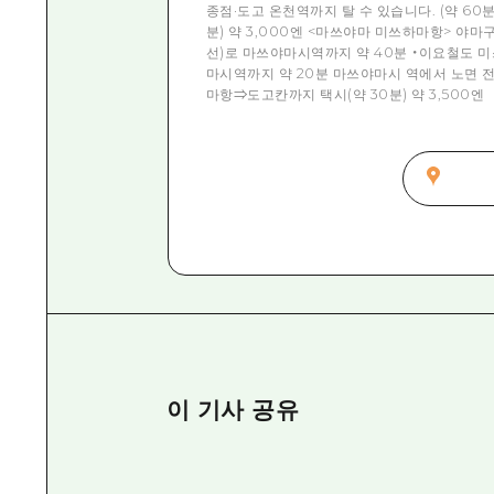
종점·도고 온천역까지 탈 수 있습니다. (약 6
분) 약 3,000엔 <마쓰야마 미쓰하마항> 야
선)로 마쓰야마시역까지 약 40분 ・이요철도 
마시역까지 약 20분 마쓰야마시 역에서 노면 전
마항⇒도고칸까지 택시(약 30분) 약 3,500엔
이 기사 공유