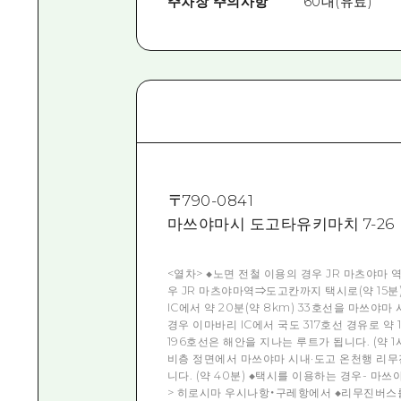
주차장 주의사항
60대(유료)
〒
790-0841
마쓰야마시 도고타유키마치 7-26
<열차> ◆노면 전철 이용의 경우 JR 마츠야마 역
우 JR 마츠야마역⇒도고칸까지 택시로(약 15분
IC에서 약 20분(약 8km) 33호선을 마쓰
경우 이마바리 IC에서 국도 317호선 경유로 약 
196호선은 해안을 지나는 루트가 됩니다. (약 
비층 정면에서 마쓰야마 시내·도고 온천행 리무
니다. (약 40분) ◆택시를 이용하는 경우- 마
> 히로시마 우시나항・구레항에서 ◆리무진버스