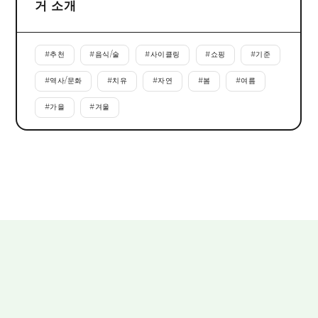
거 소개
#
추천
#
음식/술
#
사이클링
#
쇼핑
#
기준
#
역사/문화
#
치유
#
자연
#
봄
#
여름
#
가을
#
겨울