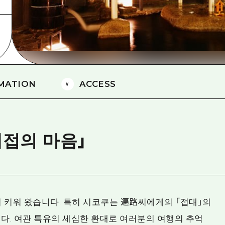
에히메(愛媛)현
시마네(島根)현
MATION
ACCESS
대접의 마음」
 키워 왔습니다. 특히 시코쿠는 遍路씨에게의 「접대」의
다. 여관 특유의 세심한 환대로 여러분의 여행의 추억