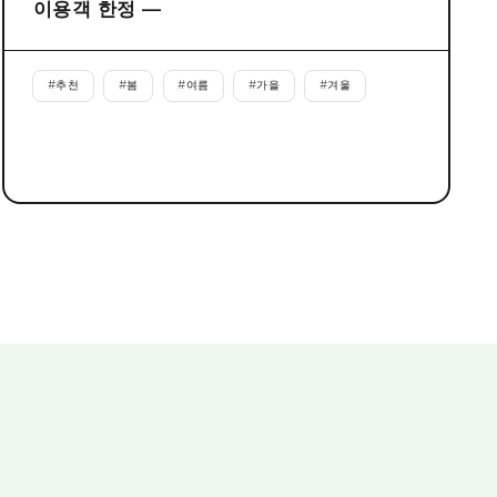
이용객 한정 ―
#
추천
#
봄
#
여름
#
가을
#
겨울