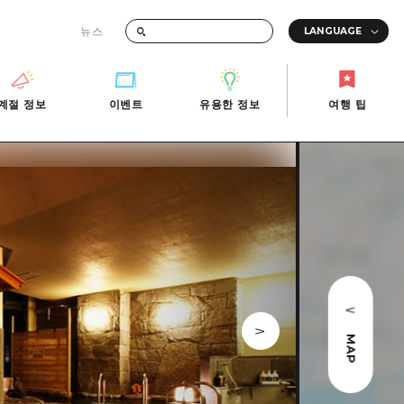
뉴스
때의 교통 정보
계절 정보
이벤트
유용한 정보
여행 팁
계절 정보
이벤트
유용한 정보
여행 팁
i-Fi
빠른 여행
사진 다운로드
관광안내소
당일치기
재해가 발생했을 때의 교통 정보
반나절
관광 안내 책자
영상으로 소개!
1박 2일
2박 3일
MAP