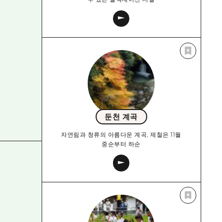
둔천 계곡
자연림과 청류의 아름다운 계곡, 제철은 11월
중순부터 하순