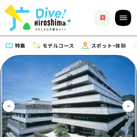
特集
モデルコース
スポット・体験
特集
特集一覧
モデルコース
おすすめ
モデルコース一覧
スポット・体験
アート
Dive! Hiroshima 公式ガイド
スポット・体験一覧
イベント・祭り
イベント
広島もしもトラベル
広島市周辺
グルメ・酒