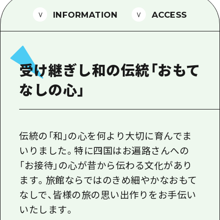
1泊2日
広島県を訪れる外国人旅行者向け情報一
INFORMATION
ACCESS
2泊3日
ボランティアガイド
ユニバーサルツーリズム
受け継ぎし和の伝統「おもて
ガイドブック
なしの心」
広島県の魅力を動画でご紹介！
よくあるご質問
メディア掲載情報
伝統の「和」の心を何より大切に育んでま
いりました。特に四国はお遍路さんへの
フォトダウンロード
「お接待」の心が昔から伝わる文化があり
関連リンク
ます。旅館ならではのきめ細やかなおもて
なしで、皆様の旅の思い出作りをお手伝い
いたします。