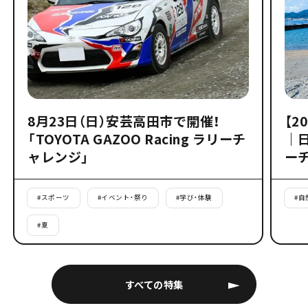
8月23日（日）安芸高田市で開催！
【2
「TOYOTA GAZOO Racing ラリーチ
｜
ャレンジ」
ー
#
スポーツ
#
イベント・祭り
#
学び・体験
#
自
#
夏
すべての特集