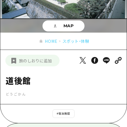
あたらしい非日常
旬情報
安芸
サイクリング
広島市周辺
お役立ち情報
備後
ショッピング
安芸
MAP
備北
スポーツ
お役立ち情報一覧
HOME
備後
HOME
スポット・体験
芸北
ナイトライフ
アクセス
備北
宮島周辺
世界遺産
二次交通まとめ
新着情報
芸北
旅のしおりに追加
山口県東部
学び・体験
施設の混雑状況のお知らせ
宮島周辺
お問い合わせ
愛媛県
定番
道後館
お得な周遊チケット
山口県東部
事業者・学校関係者の皆さま
島根県
歴史・文化
手荷物預かり・配送サービス
弾丸
どうごかん
癒し
広島おもてなしパス
日帰り
自然
HIROSHIMA FREE Wi-Fi
#
宿泊施設
半日
観光案内所