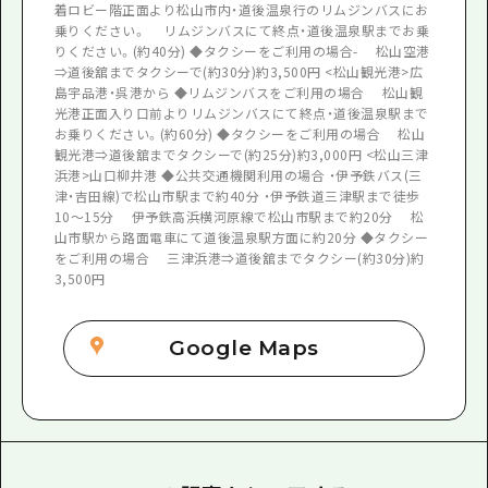
着ロビー階正面より松山市内・道後温泉行のリムジンバスにお
乗りください。 リムジンバスにて終点・道後温泉駅までお乗
りください。(約40分) ◆タクシーをご利用の場合- 松山空港
⇒道後舘までタクシーで(約30分)約3,500円 <松山観光港>広
島宇品港・呉港から ◆リムジンバスをご利用の場合 松山観
光港正面入り口前よりリムジンバスにて終点・道後温泉駅まで
お乗りください。(約60分) ◆タクシーをご利用の場合 松山
観光港⇒道後舘までタクシーで(約25分)約3,000円 <松山三津
浜港>山口柳井港 ◆公共交通機関利用の場合 ・伊予鉄バス(三
津・吉田線)で松山市駅まで約40分 ・伊予鉄道三津駅まで徒歩
10～15分 伊予鉄高浜横河原線で松山市駅まで約20分 松
山市駅から路面電車にて道後温泉駅方面に約20分 ◆タクシー
をご利用の場合 三津浜港⇒道後舘までタクシー(約30分)約
3,500円
Google Maps