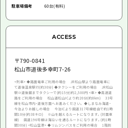
駐車場備考
60台(有料)
ACCESS
〒
790-0841
松山市道後多幸町7-26
<列車> ◆路面電車ご利用の場合 JR松山駅より路面電車に
て道後温泉駅行(約30分) ◆タクシーをご利用の場合 JR松山
駅⇒道後舘までタクシーで(約15分)約2,500円 <車> ◆高速道
路をご利用の場合 松山道松山ICより約20分(約8km) 33号
線を松山市内・道後方面へお進みください。 ◆しまなみ海道・
今治よりお越しの場合 今治ICより国道317号線経由で約1時
間10分(約38キロ) ※山を越えるルートになります。(対面車
線) 国道196号線は海沿いを通るルートになります。(約1時
間30分) <松山空港> ◆リムジンバスをご利用の場合 1階到