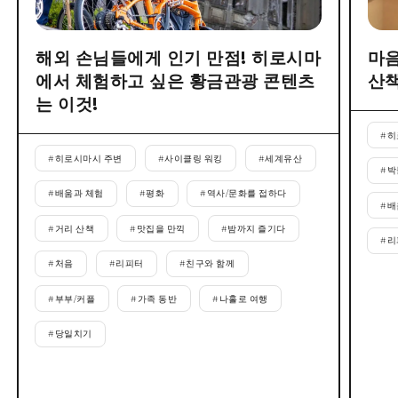
해외 손님들에게 인기 만점! 히로시마
마음
에서 체험하고 싶은 황금관광 콘텐츠
산
는 이것!
#
히
#
히로시마시 주변
#
사이클링 워킹
#
세계유산
#
박
#
배움과 체험
#
평화
#
역사/문화를 접하다
#
배
#
거리 산책
#
맛집을 만끽
#
밤까지 즐기다
#
리
#
처음
#
리피터
#
친구와 함께
#
부부/커플
#
가족 동반
#
나홀로 여행
#
당일치기