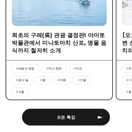
최초의 구레(吳) 관광 결정판! 야마토
【오
박물관에서 미나토마치 산포, 명물 음
변 
식까지 철저히 소개
치의
#
배움과 체험
#
역사/문화
#
자연
#
추
#
음식/술
#
봄
#
여름
#
가을
#
기
#
겨울
#
봄
모든 특집