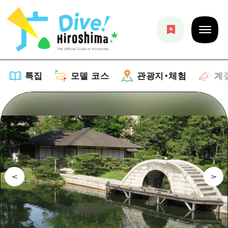
특집
모델 코스
관광지・체험
계
특집
목록
모델 코스
추천
목록
관광지・체험
아트
Dive! Hiroshima 공식 가이드
목록
이벤트/축제
계절 정보
Hiroshima Moshimo Travel
히로시마시 주변
음식/술