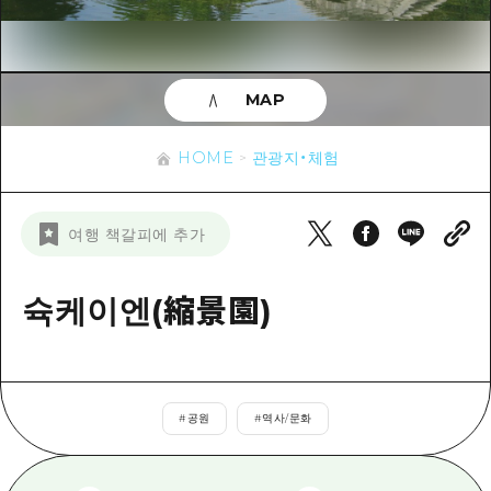
이벤트
히로시마시 주변
아키(安芸)
사이클링
아키(安芸)
빈고(備後)
유용한 정보
쇼핑
빈고(備後)
MAP
비북(備北)
스포츠
목록
HOME
비북(備北)
게이호쿠(芸北)
HOME
관광지・체험
나이트 라이프
접근
게이호쿠(芸北)
미야지마(宮島) 주변
세계유산
보조 트래픽 요약
뉴스
미야지마(宮島) 주변
여행 책갈피에 추가
야마구치(山口)현 동부
배움과 체험
시설 혼잡 상황
야마구치(山口)현 동부
에히메(愛媛)현
기준
슉케이엔(縮景園)
히로시마 OMOTENASHI 패스
빠른 여행
시마네(島根)현
역사/문화
수하물 보관 및 배송 서비스
당일치기
치유
HIROSHIMA FREE Wi-Fi
반나절
#
공원
#
역사/문화
자연
외국인 여행자용 거리 관광안내소
1박 2일
자원봉사 가이드