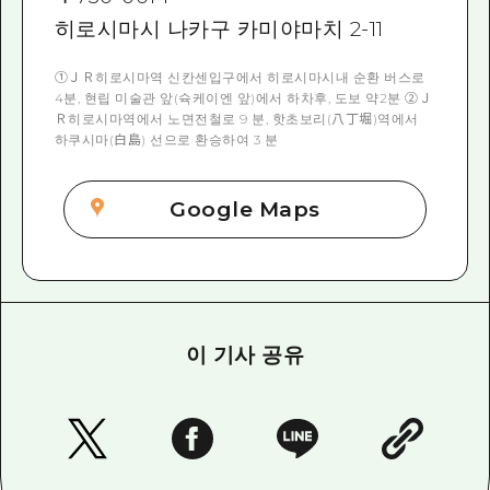
히로시마시 나카구 카미야마치 2-11
①ＪＲ히로시마역 신칸센입구에서 히로시마시내 순환 버스로
4분, 현립 미술관 앞(슉케이엔 앞)에서 하차후, 도보 약2분 ②Ｊ
Ｒ히로시마역에서 노면전철로 9 분, 핫초보리(八丁堀)역에서
하쿠시마(白島) 선으로 환승하여 3 분
Google Maps
이 기사 공유