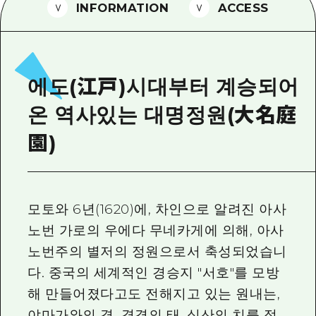
2박 3일
INFORMATION
ACCESS
히로시마현내 매력을 동영상으로 소개!
자주 묻는 질문
사진 다운로드
에도(江戸)시대부터 계승되어
재해가 발생했을 때의 교통 정보
온 역사있는 대명정원(大名庭
관광 안내 책자
園)
모토와 6년(1620)에, 차인으로 알려진 아사
노번 가로의 우에다 무네카게에 의해, 아사
노번주의 별저의 정원으로서 축성되었습니
다. 중국의 세계적인 경승지 "서호"를 모방
해 만들어졌다고도 전해지고 있는 원내는,
야마가와의 경, 경경의 태, 심산의 치를 정